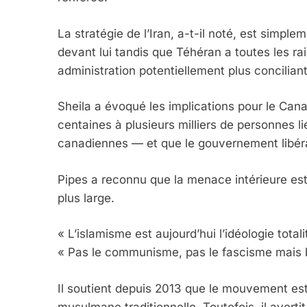
La stratégie de l’Iran, a-t-il noté, est simpl
devant lui tandis que Téhéran a toutes les ra
5
administration potentiellement plus concilian
Sheila a évoqué les implications pour le Cana
centaines à plusieurs milliers de personnes l
2025, L’année La Plus
canadiennes — et que le gouvernement libéral
FRANCE
ISRAÉL
Pipes a reconnu que la menace intérieure est 
plus large.
« L’islamisme est aujourd’hui l’idéologie tota
6
« Pas le communisme, pas le fascisme mais b
Il soutient depuis 2013 que le mouvement est
FIÈRE, DIGNE ET RÉSIL
musulmane traditionnelle. Toutefois, il avert