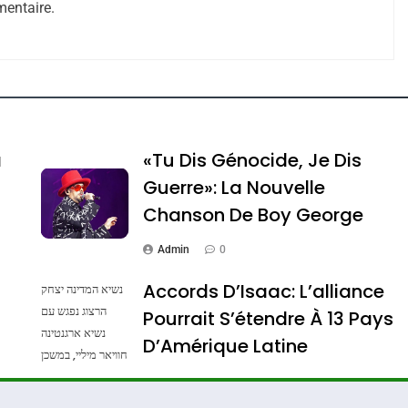
entaire.
e Tafraout, Le Miel De Tadla Azilal Consacrés P
a
«Tu Dis Génocide, Je Dis
Guerre»: La Nouvelle
Chanson De Boy George
Admin
0
Accords D’Isaac: L’alliance
נשיא המדינה יצחק
הרצוג נפגש עם
Pourrait S’étendre À 13 Pays
נשיא ארגנטינה
ssa De Loya Stauber
D’Amérique Latine
חוויאר מיליי, במשכן
הנשיא בירושלים.
Admin
0
צילום: חיים צח /