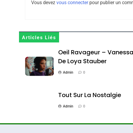
Vous devez
vous connecter
pour publier un comm
Maroc : Les Amandes D
Terroir
Articles Liés
DAFINA
MAROC
Oeil Ravageur – Vaness
De Loya Stauber
Admin
0
1
Tout Sur La Nostalgie
Admin
0
Oeil Ravageur – Vane
CINEMA
ISRAÉL