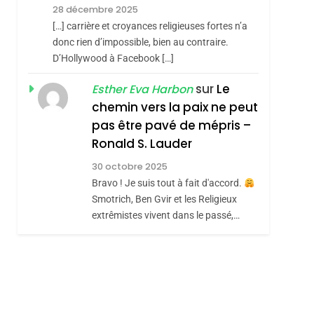
Meurtrière Selon Le
28 décembre 2025
Rapport D’ADL
FRANCE
ISRAÉL
[…] carrière et croyances religieuses fortes n’a
Contre
donc rien d’impossible, bien au contraire.
6
FIÈRE, DIGNE ET
D’Hollywood à Facebook […]
L’antisémitisme
RÉSILIENTE :
sur
Le
Esther Eva Harbon
POURQUOI JE
chemin vers la paix ne peut
ISRAÉL
JUDAISME
REVENDIQUE MA
pas être pavé de mépris –
7
CE QUI NOUS
JUDAÏTE Par Thérèse
Ronald S. Lauder
MANQUE – Jacques
Zrihen-Dvir
30 octobre 2025
Hadida
Bravo ! Je suis tout à fait d'accord.
JUDAISME
Smotrich, Ben Gvir et les Religieux
8
extrêmistes vivent dans le passé,…
Maroc : Les Amandes
De Tafraout, Le Miel
De Tadla Azilal
DAFINA
MAROC
Consacrés Produits
Du Terroir