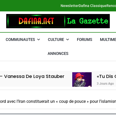
Newsletter
Dafina Classique
Renco
DAFINA
Le Net Des Juifs Du Maroc
COMMUNAUTES
CULTURE
FORUMS
MULTIME
ANNONCES
e Loya Stauber
«Tu Dis Génocide, J
3 Jours Ago
rd avec l’Iran constituerait un « coup de pouce » pour l’islami