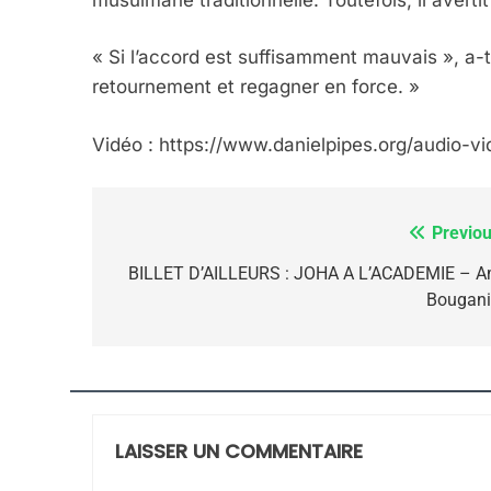
Dvir
« Si l’accord est suffisamment mauvais », a-t-
ISRAÉL
JUDAISME
retournement et regagner en force. »
Vidéo : https://www.danielpipes.org/audio-
7
Previou
Navigation
de
BILLET D’AILLEURS : JOHA A L’ACADEMIE – A
Bougan
CE QUI NOUS MANQUE
l’article
JUDAISME
LAISSER UN COMMENTAIRE
8