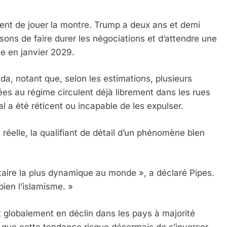
ement de jouer la montre. Trump a deux ans et demi
isons de faire durer les négociations et d’attendre une
te en janvier 2029.
da, notant que, selon les estimations, plusieurs
iées au régime circulent déjà librement dans les rues
 Meurtrière Selon Le Rapport D’ADL Contre L’anti
 a été réticent ou incapable de les expulser.
réelle, la qualifiant de détail d’un phénomène bien
litaire la plus dynamique au monde », a déclaré Pipes.
ien l’islamisme. »
 globalement en déclin dans les pays à majorité
IENTE : POURQUOI JE REVENDIQUE MA JUDAÏTE Par T
it que cette tendance risque désormais de s’inverser.