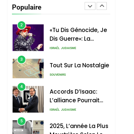
Vanessa De Loya
Populaire
Stauber
CINEMA
ISRAÉL
2
«Tu Dis Génocide, Je
Dis Guerre»: La
Nouvelle Chanson De
ISRAÉL
JUDAISME
Boy George
3
Tout Sur La Nostalgie
SOUVENIRS
4
Accords D’Isaac:
L’alliance Pourrait
S’étendre À 13 Pays
ISRAÉL
JUDAISME
D’Amérique Latine
5
2025, L’année La Plus