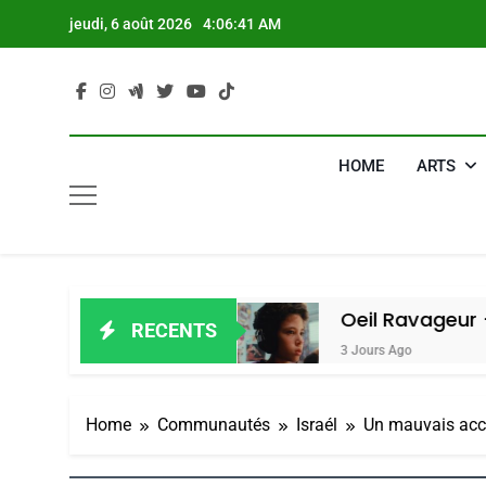
Skip
jeudi, 6 août 2026
4:06:42 AM
to
content
HOME
ARTS
ain Amiel
Oeil Ravageur – Vanessa D
RECENTS
3 Jours Ago
Home
Communautés
Israél
Un mauvais acco