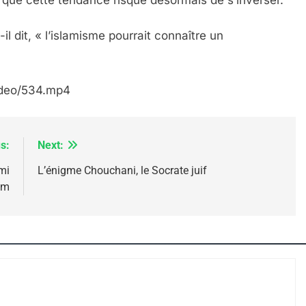
il dit, « l’islamisme pourrait connaître un
video/534.mp4
s:
Next:
mi
L’énigme Chouchani, le Socrate juif
im
 – Jacques Hadida