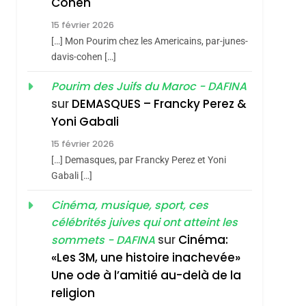
Cohen
Vanessa De Loya
15 février 2026
Stauber
CINEMA
ISRAÉL
[…] Mon Pourim chez les Americains, par-junes-
2
davis-cohen […]
«Tu Dis Génocide, Je
Pourim des Juifs du Maroc - DAFINA
Dis Guerre»: La
sur
DEMASQUES – Francky Perez &
Nouvelle Chanson De
ISRAÉL
JUDAISME
Yoni Gabali
Boy George
3
15 février 2026
Tout Sur La Nostalgie
[…] Demasques, par Francky Perez et Yoni
SOUVENIRS
Gabali […]
4
Cinéma, musique, sport, ces
Accords D’Isaac:
célébrités juives qui ont atteint les
L’alliance Pourrait
sur
Cinéma:
sommets - DAFINA
S’étendre À 13 Pays
ISRAÉL
JUDAISME
«Les 3M, une histoire inachevée»
D’Amérique Latine
Une ode à l’amitié au-delà de la
5
2025, L’année La Plus
religion