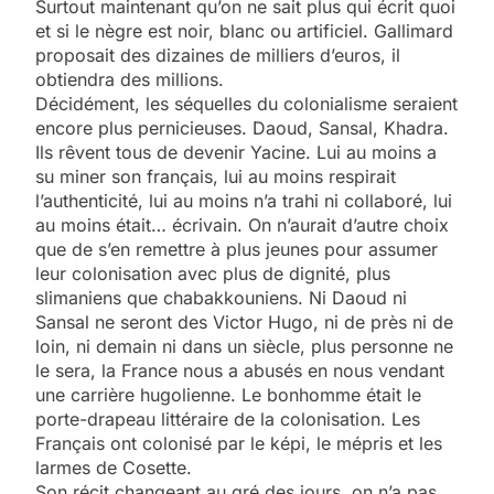
Surtout maintenant qu’on ne sait plus qui écrit quoi
et si le nègre est noir, blanc ou artificiel. Gallimard
proposait des dizaines de milliers d’euros, il
obtiendra des millions.
Décidément, les séquelles du colonialisme seraient
encore plus pernicieuses. Daoud, Sansal, Khadra.
Ils rêvent tous de devenir Yacine. Lui au moins a
su miner son français, lui au moins respirait
l’authenticité, lui au moins n’a trahi ni collaboré, lui
au moins était… écrivain. On n’aurait d’autre choix
que de s’en remettre à plus jeunes pour assumer
leur colonisation avec plus de dignité, plus
slimaniens que chabakkouniens. Ni Daoud ni
Sansal ne seront des Victor Hugo, ni de près ni de
loin, ni demain ni dans un siècle, plus personne ne
le sera, la France nous a abusés en nous vendant
une carrière hugolienne. Le bonhomme était le
porte-drapeau littéraire de la colonisation. Les
Français ont colonisé par le képi, le mépris et les
larmes de Cosette.
Son récit changeant au gré des jours, on n’a pas