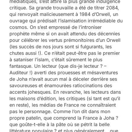
médiatiques, s’est attiré la plus grande indulgence
critique. Sa grande trouvaille a été de titrer 2084,
qui renvoyait malicieusement à 1984 d’Orwell, un
ouvrage qui prédisait l’islamisation irrémédiable du
cosmos. On s’est empressé de l’introniser
prophète même si on avait attendu des décennies
pour célébrer les vertus prémonitoires d’un Orwell
(les succès de nos jours sont si fulgurants, les
chutes aussi !). Ce n’était peut-être pas le premier
à sataniser l’islam, c’était sûrement le plus
fantasque. Un lecteur (que dis-je lecteur ? –
Auditeur !) averti des prouesses et mésaventures
de Joha n’avait aucun mal à déceler derrière ses
savoureuses et énamourées ratiocinations des
accents johesques. En revanche, les lecteurs dans
les maisons d’édition, les critiques (si tant est qu’il
en reste), les médias de France ne connaîtraient
pas le personnage. Comme l’on dit dans mon
propre patelin, que comprend la France à Joha ?
que goûte-t-elle à la pâte où se pétrit la belle
littérature populaire ? et plus généralement… que