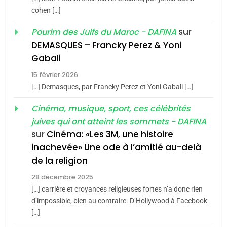
2025, l’année la plus
cohen […]
meurtrière selon le rapport
2
«Tu dis génocide, je dis
d’ADL contre
sur
Pourim des Juifs du Maroc - DAFINA
FRANCE
ISRAÉL
guerre»: La nouvelle
l’antisémitisme
DEMASQUES – Francky Perez & Yoni
chanson de Boy George
6
Gabali
ISRAÉL
JUDAISME
FIÈRE, DIGNE ET RÉSILIENTE :
15 février 2026
POURQUOI JE REVENDIQUE
3
[…] Demasques, par Francky Perez et Yoni Gabali […]
MA JUDAÏTE par Thérèse
Tout sur la Nostalgie
ISRAÉL
JUDAISME
Cinéma, musique, sport, ces célébrités
Zrihen-Dvir
SOUVENIRS
juives qui ont atteint les sommets - DAFINA
7
CE QUI NOUS MANQUE –
sur
Cinéma: «Les 3M, une histoire
inachevée» Une ode à l’amitié au-delà
Jacques Hadida
4
Accords d’Isaac:
de la religion
JUDAISME
l’alliance pourrait
28 décembre 2025
s’étendre à 13 pays
[…] carrière et croyances religieuses fortes n’a donc rien
8
ISRAÉL
JUDAISME
Maroc : Les amandes de
d’impossible, bien au contraire. D’Hollywood à Facebook
d’Amérique latine
[…]
Tafraout, le miel de Tadla
5