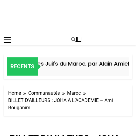
Histoire des Juifs du Maroc, par Alain Amiel
RECENTS
5 Jours Ago
Home
Communautés
Maroc
BILLET D’AILLEURS : JOHA A L’ACADEMIE – Ami
Bouganim