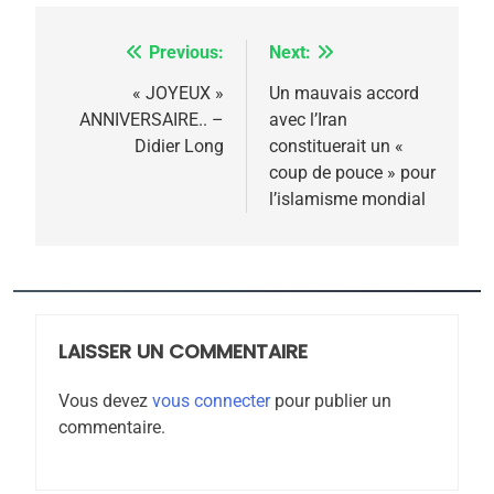
Previous:
Next:
Navigation
de
« JOYEUX »
Un mauvais accord
5
ANNIVERSAIRE.. –
avec l’Iran
l’article
2025, l’année la plus
Didier Long
constituerait un «
meurtrière selon le
coup de pouce » pour
l’islamisme mondial
rapport d’ADL contre
FRANCE
ISRAÉL
l’antisémitisme
6
FIÈRE, DIGNE ET RÉSILIENTE :
POURQUOI JE REVENDIQUE
MA JUDAÏTE par Thérèse
LAISSER UN COMMENTAIRE
ISRAÉL
JUDAISME
Zrihen-Dvir
Vous devez
vous connecter
pour publier un
7
commentaire.
CE QUI NOUS MANQUE –
Jacques Hadida