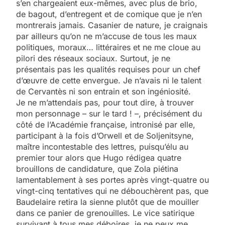
s’en chargeaient eux-mêmes, avec plus de brio,
de bagout, d’entregent et de comique que je n’en
montrerais jamais. Casanier de nature, je craignais
par ailleurs qu’on ne m’accuse de tous les maux
politiques, moraux… littéraires et ne me cloue au
pilori des réseaux sociaux. Surtout, je ne
présentais pas les qualités requises pour un chef
d’œuvre de cette envergue. Je n’avais ni le talent
de Cervantès ni son entrain et son ingéniosité.
Je ne m’attendais pas, pour tout dire, à trouver
mon personnage – sur le tard ! –, précisément du
côté de l’Académie française, intronisé par elle,
participant à la fois d’Orwell et de Soljenitsyne,
maître incontestable des lettres, puisqu’élu au
premier tour alors que Hugo rédigea quatre
brouillons de candidature, que Zola piétina
lamentablement à ses portes après vingt-quatre ou
vingt-cinq tentatives qui ne débouchèrent pas, que
Baudelaire retira la sienne plutôt que de mouiller
dans ce panier de grenouilles. Le vice satirique
survivant à tous mes déboires, je ne peux me