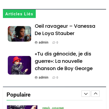
JUDAISME
8
Articles Liés
Maroc : Les amandes de
Oeil ravageur – Vanessa
Tafraout, le miel de Tadla
Azilal consacrés produits
De Loya Stauber
DAFINA
MAROC
du terroir
admin
0
1
Oeil ravageur – Vanessa
«Tu dis génocide, je dis
De Loya Stauber
guerre»: La nouvelle
CINEMA
ISRAÉL
chanson de Boy George
2
admin
0
«Tu dis génocide, je dis
Tout sur la Nostalgie
guerre»: La nouvelle
Populaire
chanson de Boy George
admin
ISRAÉL
JUDAISME
0