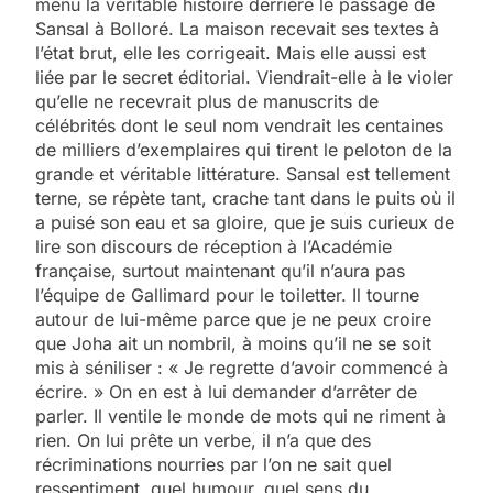
menu la véritable histoire derrière le passage de
Sansal à Bolloré. La maison recevait ses textes à
l’état brut, elle les corrigeait. Mais elle aussi est
liée par le secret éditorial. Viendrait-elle à le violer
qu’elle ne recevrait plus de manuscrits de
célébrités dont le seul nom vendrait les centaines
de milliers d’exemplaires qui tirent le peloton de la
grande et véritable littérature. Sansal est tellement
terne, se répète tant, crache tant dans le puits où il
a puisé son eau et sa gloire, que je suis curieux de
lire son discours de réception à l’Académie
française, surtout maintenant qu’il n’aura pas
l’équipe de Gallimard pour le toiletter. Il tourne
autour de lui-même parce que je ne peux croire
que Joha ait un nombril, à moins qu’il ne se soit
mis à séniliser : « Je regrette d’avoir commencé à
écrire. » On en est à lui demander d’arrêter de
parler. Il ventile le monde de mots qui ne riment à
rien. On lui prête un verbe, il n’a que des
récriminations nourries par l’on ne sait quel
ressentiment, quel humour, quel sens du