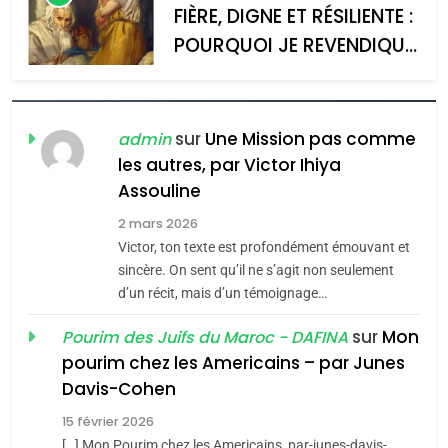
POURQUOI JE REVENDIQUE
admin
0
MA JUDAÏTE par Thérèse
ISRAÉL
JUDAISME
Zrihen-Dvir
7
CE QUI NOUS MANQUE –
Jacques Hadida
sur
Une Mission pas comme
admin
les autres, par Victor Ihiya
JUDAISME
Assouline
8
2 mars 2026
Maroc : Les amandes de
Victor, ton texte est profondément émouvant et
Tafraout, le miel de Tadla
sincère. On sent qu’il ne s’agit non seulement
Azilal consacrés produits
d’un récit, mais d’un témoignage…
DAFINA
MAROC
du terroir
sur
Mon
Pourim des Juifs du Maroc - DAFINA
1
pourim chez les Americains – par Junes
Oeil ravageur – Vanessa
Davis-Cohen
De Loya Stauber
15 février 2026
5
CINEMA
ISRAÉL
[…] Mon Pourim chez les Americains, par-junes-davis-