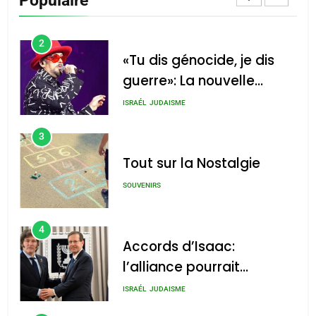
Populaire
CINEMA
ISRAÉL
2
«Tu dis génocide, je dis
guerre»: La nouvelle
chanson de Boy George
ISRAÉL
JUDAISME
3
Tout sur la Nostalgie
SOUVENIRS
4
Accords d’Isaac:
l’alliance pourrait
s’étendre à 13 pays
ISRAÉL
JUDAISME
d’Amérique latine