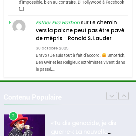
CE QUI NOUS MANQUE –
d’impossible, bien au contraire. D’Hollywood à Facebook
[…]
Jacques Hadida
4
Accords d’Isaac:
sur
Le chemin
JUDAISME
Esther Eva Harbon
l’alliance pourrait
vers la paix ne peut pas être pavé
s’étendre à 13 pays
8
de mépris – Ronald S. Lauder
ISRAÉL
JUDAISME
Maroc : Les amandes de
d’Amérique latine
30 octobre 2025
Tafraout, le miel de Tadla
5
Bravo ! Je suis tout à fait d'accord.
Smotrich,
2025, l’année la plus
Azilal consacrés produits
DAFINA
MAROC
Ben Gvir et les Religieux extrêmistes vivent dans
meurtrière selon le
du terroir
le passé,…
rapport d’ADL contre
1
FRANCE
ISRAÉL
Oeil ravageur – Vanessa De
l’antisémitisme
Loya Stauber
6
Contenu Populaire
FIÈRE, DIGNE ET RÉSILIENTE :
CINEMA
ISRAÉL
POURQUOI JE REVENDIQUE
MA JUDAÏTE par Thérèse
2
ISRAÉL
JUDAISME
«Tu dis génocide, je dis
Zrihen-Dvir
guerre»: La nouvelle
7