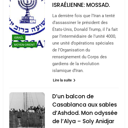
ISRAÉLIENNE: MOSSAD.
La dernière fois que l’Iran a tenté
d’assassiner le président des
États-Unis, Donald Trump, il l’a fait
par l’intermédiaire de l’unité 4000,
ISRAÉL
une unité d’opérations spéciales
MOYEN-ORIENT
de l’Organisation du
renseignement du Corps des
gardiens de la révolution
islamique d’Iran.
Lire la suite
5
2025, l’année la plus
D’un balcon de
meurtrière selon le
Casablanca aux sables
rapport d’ADL contre
FRANCE
ISRAÉL
d’Ashdod. Mon odyssée
l’antisémitisme
de l’Alya – Soly Anidjar
6