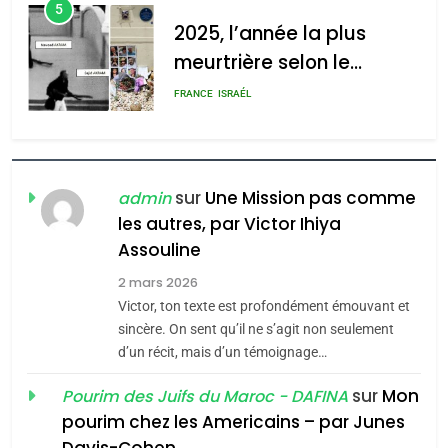
5
2025, l’année la plus
meurtrière selon le
rapport d’ADL contre
FRANCE
ISRAÉL
l’antisémitisme
6
FIÈRE, DIGNE ET RÉSILIENTE :
POURQUOI JE REVENDIQUE
sur
Une Mission pas comme
admin
MA JUDAÏTE par Thérèse
les autres, par Victor Ihiya
ISRAÉL
JUDAISME
Assouline
Zrihen-Dvir
7
2 mars 2026
CE QUI NOUS MANQUE –
Victor, ton texte est profondément émouvant et
Jacques Hadida
sincère. On sent qu’il ne s’agit non seulement
d’un récit, mais d’un témoignage…
JUDAISME
sur
Mon
Pourim des Juifs du Maroc - DAFINA
8
pourim chez les Americains – par Junes
Maroc : Les amandes de