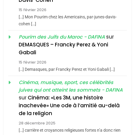
Davis-Cohen
Tafraout, le miel de Tadla
15 février 2026
Azilal consacrés produits
DAFINA
MAROC
[…] Mon Pourim chez les Americains, par-junes-davis-
du terroir
cohen […]
1
Oeil ravageur – Vanessa
sur
Pourim des Juifs du Maroc - DAFINA
De Loya Stauber
DEMASQUES – Francky Perez & Yoni
5
Gabali
CINEMA
ISRAÉL
2025, l’année la plus
15 février 2026
meurtrière selon le rapport
2
[…] Demasques, par Francky Perez et Yoni Gabali […]
«Tu dis génocide, je dis
d’ADL contre
FRANCE
ISRAÉL
guerre»: La nouvelle
Cinéma, musique, sport, ces célébrités
l’antisémitisme
juives qui ont atteint les sommets - DAFINA
chanson de Boy George
6
ISRAÉL
JUDAISME
FIÈRE, DIGNE ET RÉSILIENTE :
sur
Cinéma: «Les 3M, une histoire
inachevée» Une ode à l’amitié au-delà
POURQUOI JE REVENDIQUE
3
de la religion
MA JUDAÏTE par Thérèse
Tout sur la Nostalgie
ISRAÉL
JUDAISME
Zrihen-Dvir
28 décembre 2025
SOUVENIRS
[…] carrière et croyances religieuses fortes n’a donc rien
7