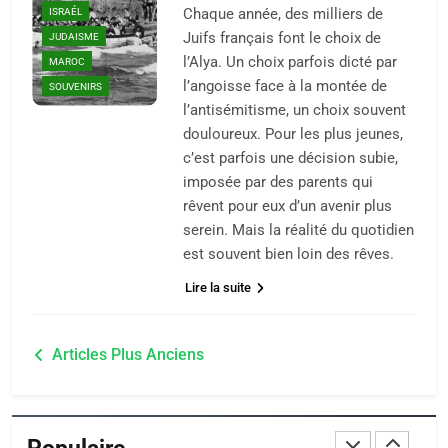
FIÈRE, DIGNE ET RÉSILIENTE :
ISRAÉL
Chaque année, des milliers de
POURQUOI JE REVENDIQUE
Juifs français font le choix de
JUDAISME
MA JUDAÏTE par Thérèse
l’Alya. Un choix parfois dicté par
MAROC
ISRAÉL
JUDAISME
l’angoisse face à la montée de
Zrihen-Dvir
SOUVENIRS
l’antisémitisme, un choix souvent
7
CE QUI NOUS MANQUE –
douloureux. Pour les plus jeunes,
c’est parfois une décision subie,
Jacques Hadida
imposée par des parents qui
JUDAISME
rêvent pour eux d’un avenir plus
serein. Mais la réalité du quotidien
8
est souvent bien loin des rêves.
Maroc : Les amandes de
Lire la suite
Tafraout, le miel de Tadla
Azilal consacrés produits
DAFINA
MAROC
Navigation
du terroir
Articles Plus Anciens
1
des
Oeil ravageur – Vanessa
articles
De Loya Stauber