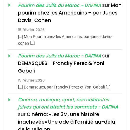
sur
Mon
Pourim des Juifs du Maroc - DAFINA
8
pourim chez les Americains – par Junes
Maroc : Les amandes de
Davis-Cohen
Tafraout, le miel de Tadla
15 février 2026
Azilal consacrés produits
DAFINA
MAROC
[…] Mon Pourim chez les Americains, par-junes-davis-
du terroir
cohen […]
1
Oeil ravageur – Vanessa
sur
Pourim des Juifs du Maroc - DAFINA
De Loya Stauber
DEMASQUES – Francky Perez & Yoni
5
Gabali
CINEMA
ISRAÉL
2025, l’année la plus
15 février 2026
meurtrière selon le rapport
2
[…] Demasques, par Francky Perez et Yoni Gabali […]
«Tu dis génocide, je dis
d’ADL contre
FRANCE
ISRAÉL
guerre»: La nouvelle
Cinéma, musique, sport, ces célébrités
l’antisémitisme
juives qui ont atteint les sommets - DAFINA
chanson de Boy George
6
ISRAÉL
JUDAISME
FIÈRE, DIGNE ET RÉSILIENTE :
sur
Cinéma: «Les 3M, une histoire
inachevée» Une ode à l’amitié au-delà
POURQUOI JE REVENDIQUE
3
de la religion