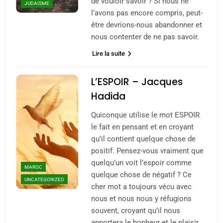
de vouloir savoir ? Si nous ne
JUDAISME
l’avons pas encore compris, peut-
être devrions-nous abandonner et
nous contenter de ne pas savoir.
Lire la suite
L’ESPOIR – Jacques
Hadida
Quiconque utilise le mot ESPOIR
le fait en pensant et en croyant
qu’il contient quelque chose de
positif. Pensez-vous vraiment que
quelqu’un voit l’espoir comme
MAROC
quelque chose de négatif ? Ce
UNCATEGORIZED
5
cher mot a toujours vécu avec
2025, l’année la plus
nous et nous nous y réfugions
meurtrière selon le
souvent, croyant qu’il nous
apportera le bonheur et le plaisir