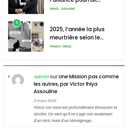
s’étendre à 13 pays
ISRAÉL
JUDAISME
d’Amérique latine
5
2025, l’année la plus
meurtrière selon le
rapport d’ADL contre
FRANCE
ISRAÉL
l’antisémitisme
6
FIÈRE, DIGNE ET RÉSILIENTE :
POURQUOI JE REVENDIQUE
sur
Une Mission pas comme
admin
MA JUDAÏTE par Thérèse
les autres, par Victor Ihiya
ISRAÉL
JUDAISME
Assouline
Zrihen-Dvir
7
2 mars 2026
CE QUI NOUS MANQUE –
Victor, ton texte est profondément émouvant et
Jacques Hadida
sincère. On sent qu’il ne s’agit non seulement
d’un récit, mais d’un témoignage…
JUDAISME