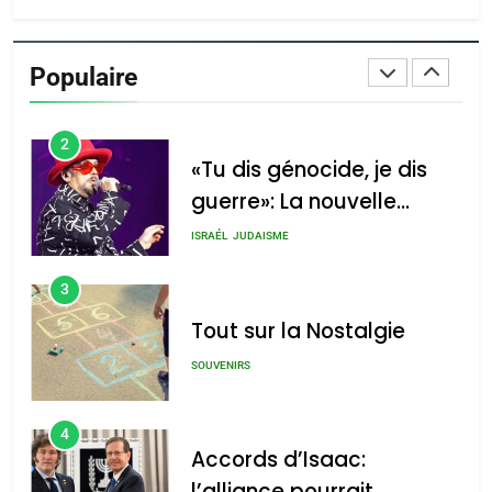
des
Oeil ravageur – Vanessa
articles
De Loya Stauber
Populaire
CINEMA
ISRAÉL
2
«Tu dis génocide, je dis
guerre»: La nouvelle
chanson de Boy George
ISRAÉL
JUDAISME
3
Tout sur la Nostalgie
SOUVENIRS
4
Accords d’Isaac:
l’alliance pourrait