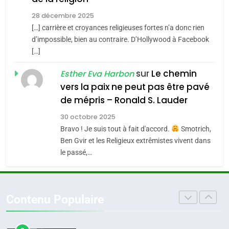
MA JUDAÏTE par Thérèse
Tout sur la Nostalgie
ISRAÉL
JUDAISME
Zrihen-Dvir
28 décembre 2025
SOUVENIRS
[…] carrière et croyances religieuses fortes n’a donc rien
7
CE QUI NOUS MANQUE –
d’impossible, bien au contraire. D’Hollywood à Facebook
[…]
Jacques Hadida
4
Accords d’Isaac:
sur
Le chemin
JUDAISME
Esther Eva Harbon
l’alliance pourrait
vers la paix ne peut pas être pavé
s’étendre à 13 pays
8
de mépris – Ronald S. Lauder
ISRAÉL
JUDAISME
Maroc : Les amandes de
d’Amérique latine
30 octobre 2025
Tafraout, le miel de Tadla
5
Bravo ! Je suis tout à fait d'accord.
Smotrich,
2025, l’année la plus
Azilal consacrés produits
DAFINA
MAROC
Ben Gvir et les Religieux extrêmistes vivent dans
meurtrière selon le
du terroir
le passé,…
rapport d’ADL contre
1
FRANCE
ISRAÉL
Oeil ravageur – Vanessa De
l’antisémitisme
Loya Stauber
6
Contenu Populaire
FIÈRE, DIGNE ET RÉSILIENTE :
CINEMA
ISRAÉL
POURQUOI JE REVENDIQUE