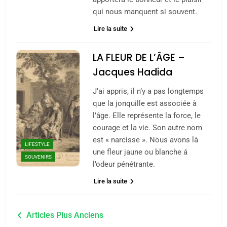
rapport d’ADL contre
FRANCE
ISRAÉL
qui nous manquent si souvent.
l’antisémitisme
6
Lire la suite
FIÈRE, DIGNE ET RÉSILIENTE :
POURQUOI JE REVENDIQUE
LA FLEUR DE L’ÂGE –
MA JUDAÏTE par Thérèse
ISRAÉL
JUDAISME
Jacques Hadida
Zrihen-Dvir
J’ai appris, il n’y a pas longtemps
7
CE QUI NOUS MANQUE –
que la jonquille est associée à
l’âge. Elle représente la force, le
Jacques Hadida
courage et la vie. Son autre nom
JUDAISME
est « narcisse ». Nous avons là
LIFESTYLE
une fleur jaune ou blanche á
SOUVENIRS
8
l’odeur pénétrante.
Maroc : Les amandes de
Lire la suite
Tafraout, le miel de Tadla
Azilal consacrés produits
DAFINA
MAROC
Navigation
du terroir
Articles Plus Anciens
1