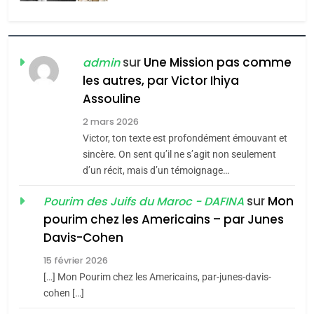
6
FIÈRE, DIGNE ET RÉSILIENTE :
POURQUOI JE REVENDIQUE
sur
Une Mission pas comme
admin
MA JUDAÏTE par Thérèse
ISRAÉL
JUDAISME
les autres, par Victor Ihiya
Zrihen-Dvir
Assouline
7
CE QUI NOUS MANQUE –
2 mars 2026
Jacques Hadida
Victor, ton texte est profondément émouvant et
sincère. On sent qu’il ne s’agit non seulement
JUDAISME
d’un récit, mais d’un témoignage…
8
sur
Mon
Pourim des Juifs du Maroc - DAFINA
Maroc : Les amandes de
pourim chez les Americains – par Junes
Tafraout, le miel de Tadla
Davis-Cohen
Azilal consacrés produits
DAFINA
MAROC
15 février 2026
du terroir
[…] Mon Pourim chez les Americains, par-junes-davis-
1
cohen […]
Oeil ravageur – Vanessa