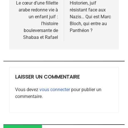
de
Le cœur d’une fillette
Historien, juif
arabe redonne vie à
résistant face aux
l’article
un enfant juif :
Nazis… Qui est Marc
l’histoire
Bloch, qui entre au
bouleversante de
Panthéon ?
Shabaa et Rafael
5
2025, l’année la plus
meurtrière selon le
rapport d’ADL contre
FRANCE
ISRAÉL
LAISSER UN COMMENTAIRE
l’antisémitisme
6
Vous devez
vous connecter
pour publier un
FIÈRE, DIGNE ET RÉSILIENTE :
commentaire.
POURQUOI JE REVENDIQUE
MA JUDAÏTE par Thérèse
ISRAÉL
JUDAISME
Zrihen-Dvir
7