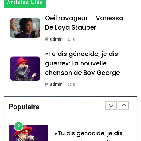
CE QUI NOUS MANQUE –
Articles Liés
Jacques Hadida
Oeil ravageur – Vanessa
JUDAISME
De Loya Stauber
8
admin
0
Maroc : Les amandes de
Tafraout, le miel de Tadla
«Tu dis génocide, je dis
Azilal consacrés produits
guerre»: La nouvelle
DAFINA
MAROC
du terroir
chanson de Boy George
1
Oeil ravageur – Vanessa
admin
0
De Loya Stauber
Tout sur la Nostalgie
Populaire
CINEMA
ISRAÉL
admin
0
2
«Tu dis génocide, je dis
Accords d’Isaac: l’alliance
נשיא המדינה יצחק
guerre»: La nouvelle
הרצוג נפגש עם
pourrait s’étendre à 13