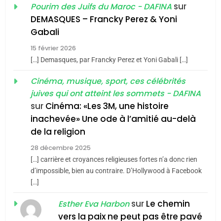
De Loya Stauber
sur
Pourim des Juifs du Maroc - DAFINA
DEMASQUES – Francky Perez & Yoni
CINEMA
ISRAÉL
5
Gabali
2025, l’année la plus
2
15 février 2026
meurtrière selon le rapport
«Tu dis génocide, je dis
[…] Demasques, par Francky Perez et Yoni Gabali […]
d’ADL contre
guerre»: La nouvelle
FRANCE
ISRAÉL
Cinéma, musique, sport, ces célébrités
l’antisémitisme
chanson de Boy George
ISRAÉL
JUDAISME
juives qui ont atteint les sommets - DAFINA
6
FIÈRE, DIGNE ET RÉSILIENTE :
sur
Cinéma: «Les 3M, une histoire
3
inachevée» Une ode à l’amitié au-delà
POURQUOI JE REVENDIQUE
Tout sur la Nostalgie
de la religion
MA JUDAÏTE par Thérèse
ISRAÉL
JUDAISME
SOUVENIRS
Zrihen-Dvir
28 décembre 2025
[…] carrière et croyances religieuses fortes n’a donc rien
7
CE QUI NOUS MANQUE –
d’impossible, bien au contraire. D’Hollywood à Facebook
4
[…]
Jacques Hadida
Accords d’Isaac:
l’alliance pourrait
sur
Le chemin
JUDAISME
Esther Eva Harbon
s’étendre à 13 pays
vers la paix ne peut pas être pavé
ISRAÉL
JUDAISME