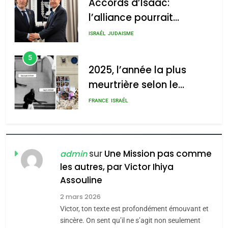
Accords d’Isaac:
l’alliance pourrait
s’étendre à 13 pays
ISRAÉL
JUDAISME
d’Amérique latine
5
2025, l’année la plus
meurtrière selon le
rapport d’ADL contre
FRANCE
ISRAÉL
l’antisémitisme
6
FIÈRE, DIGNE ET RÉSILIENTE :
POURQUOI JE REVENDIQUE
sur
Une Mission pas comme
admin
MA JUDAÏTE par Thérèse
les autres, par Victor Ihiya
ISRAÉL
JUDAISME
Assouline
Zrihen-Dvir
7
2 mars 2026
CE QUI NOUS MANQUE –
Victor, ton texte est profondément émouvant et
Jacques Hadida
sincère. On sent qu’il ne s’agit non seulement