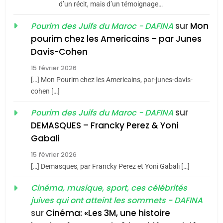
d’un récit, mais d’un témoignage…
JUDAISME
sur
Mon
Pourim des Juifs du Maroc - DAFINA
8
pourim chez les Americains – par Junes
Maroc : Les amandes de
Davis-Cohen
Tafraout, le miel de Tadla
15 février 2026
Azilal consacrés produits
DAFINA
MAROC
[…] Mon Pourim chez les Americains, par-junes-davis-
du terroir
cohen […]
1
Oeil ravageur – Vanessa
sur
Pourim des Juifs du Maroc - DAFINA
De Loya Stauber
DEMASQUES – Francky Perez & Yoni
5
Gabali
CINEMA
ISRAÉL
2025, l’année la plus
15 février 2026
meurtrière selon le rapport
2
[…] Demasques, par Francky Perez et Yoni Gabali […]
«Tu dis génocide, je dis
d’ADL contre
FRANCE
ISRAÉL
guerre»: La nouvelle
Cinéma, musique, sport, ces célébrités
l’antisémitisme
juives qui ont atteint les sommets - DAFINA
chanson de Boy George
6
ISRAÉL
JUDAISME
FIÈRE, DIGNE ET RÉSILIENTE :
sur
Cinéma: «Les 3M, une histoire