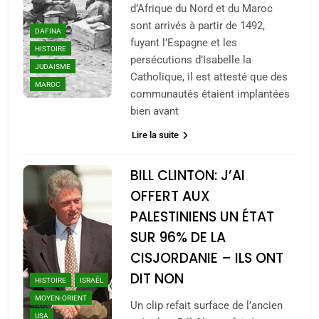
d’Afrique du Nord et du Maroc
sont arrivés à partir de 1492,
DAFINA
fuyant l’Espagne et les
HISTOIRE
persécutions d’Isabelle la
JUDAISME
Catholique, il est attesté que des
MAROC
communautés étaient implantées
bien avant
Lire la suite
BILL CLINTON: J’AI
OFFERT AUX
PALESTINIENS UN ÉTAT
SUR 96% DE LA
CISJORDANIE – ILS ONT
DIT NON
HISTOIRE
ISRAÉL
MOYEN-ORIENT
Un clip refait surface de l’ancien
USA