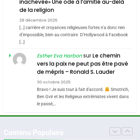
inachevée» Une ode à l’amitié au-delà
POURQUOI JE REVENDIQUE
3
de la religion
MA JUDAÏTE par Thérèse
Tout sur la Nostalgie
ISRAÉL
JUDAISME
Zrihen-Dvir
28 décembre 2025
SOUVENIRS
[…] carrière et croyances religieuses fortes n’a donc rien
7
CE QUI NOUS MANQUE –
d’impossible, bien au contraire. D’Hollywood à Facebook
[…]
Jacques Hadida
4
Accords d’Isaac:
sur
Le chemin
JUDAISME
Esther Eva Harbon
l’alliance pourrait
vers la paix ne peut pas être pavé
s’étendre à 13 pays
8
de mépris – Ronald S. Lauder
ISRAÉL
JUDAISME
Maroc : Les amandes de
d’Amérique latine
30 octobre 2025
Tafraout, le miel de Tadla
5
Bravo ! Je suis tout à fait d'accord.
Smotrich,
2025, l’année la plus
Azilal consacrés produits
DAFINA
MAROC
Ben Gvir et les Religieux extrêmistes vivent dans
meurtrière selon le
du terroir
le passé,…
rapport d’ADL contre
1
FRANCE
ISRAÉL
Oeil ravageur – Vanessa De
l’antisémitisme
Loya Stauber
6
Contenu Populaire
FIÈRE, DIGNE ET RÉSILIENTE :
CINEMA
ISRAÉL