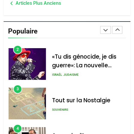
Navigation
du terroir
Articles Plus Anciens
1
des
Oeil ravageur – Vanessa
articles
De Loya Stauber
Populaire
CINEMA
ISRAÉL
2
«Tu dis génocide, je dis
guerre»: La nouvelle
chanson de Boy George
ISRAÉL
JUDAISME
3
Tout sur la Nostalgie
SOUVENIRS
4