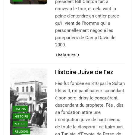
président Bill Clinton fait à
nouveau le tour, et cela vaut la
peine d’entendre en entier parce
qu’il vient de l’homme qui a
personnellement négocié les
pourparlers de Camp David de
2000.
Lire la suite
Histoire Juive de Fez
Fès fut fondée en 810 par le Sultan
Idriss II, roi pacificateur succédant
à son pere Idriss le conquérant,
descendant du prophete. Fès , dès
DAFINA
sa fondation attire une
HISTOIRE
immigration juive de haut niveau
MAROC
de toute la diaspora : de Kairouan,
RELIGION
en Tunisie, d’Egypte, de Perse, de