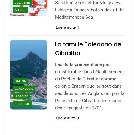
meurtrière selon le
Solution” were set for Vichy Jews
JUDAISME
rapport d’ADL contre
living on France’s both sides of the
MAROC
FRANCE
ISRAÉL
Mediterranean Sea
l’antisémitisme
6
Lire la suite
FIÈRE, DIGNE ET RÉSILIENTE :
POURQUOI JE REVENDIQUE
La famille Toledano de
MA JUDAÏTE par Thérèse
ISRAÉL
JUDAISME
Gibraltar
Zrihen-Dvir
Les Juifs prenaient une part
7
CE QUI NOUS MANQUE –
considérable dans l’établissement
du Rocher de Gibraltar comme
Jacques Hadida
DAFINA
colonie Britannique, surtout dans
GÉNÉALOGIE
JUDAISME
ses débuts. Les Anglais ont pris la
HISTOIRE
Péninsule de Gibraltar des mains
JUDAISME
8
des Espagnols en 1704.
Maroc : Les amandes de
Lire la suite
Tafraout, le miel de Tadla
Azilal consacrés produits
DAFINA
MAROC