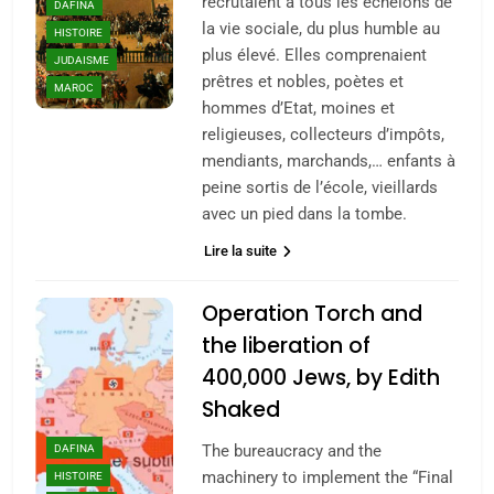
recrutaient à tous les échelons de
DAFINA
la vie sociale, du plus humble au
HISTOIRE
plus élevé. Elles comprenaient
JUDAISME
prêtres et nobles, poètes et
MAROC
hommes d’Etat, moines et
religieuses, collecteurs d’impôts,
mendiants, marchands,… enfants à
peine sortis de l’école, vieillards
avec un pied dans la tombe.
Lire la suite
Operation Torch and
the liberation of
400,000 Jews, by Edith
Shaked
5
DAFINA
The bureaucracy and the
2025, l’année la plus
machinery to implement the “Final
HISTOIRE