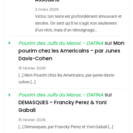
8
2 mars 2026
Maroc : Les amandes de
Victor, ton texte est profondément émouvant et
Tafraout, le miel de Tadla
sincère. On sent qu’il ne s’agit non seulement
d’un récit, mais d’un témoignage…
Azilal consacrés produits
DAFINA
MAROC
du terroir
sur
Mon
Pourim des Juifs du Maroc - DAFINA
1
pourim chez les Americains – par Junes
Oeil ravageur – Vanessa
Davis-Cohen
De Loya Stauber
15 février 2026
CINEMA
ISRAÉL
5
[…] Mon Pourim chez les Americains, par-junes-davis-
2025, l’année la plus
cohen […]
2
meurtrière selon le rapport
«Tu dis génocide, je dis
sur
Pourim des Juifs du Maroc - DAFINA
d’ADL contre
FRANCE
ISRAÉL
guerre»: La nouvelle
DEMASQUES – Francky Perez & Yoni
l’antisémitisme
chanson de Boy George
Gabali
ISRAÉL
JUDAISME
6
FIÈRE, DIGNE ET RÉSILIENTE :
15 février 2026
3
[…] Demasques, par Francky Perez et Yoni Gabali […]
POURQUOI JE REVENDIQUE