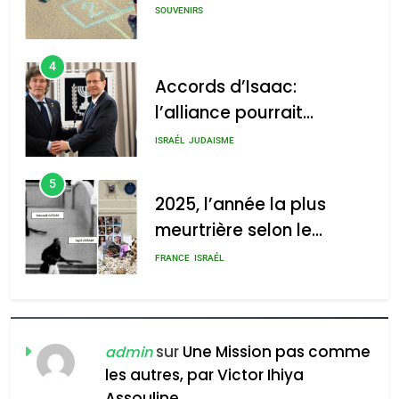
s’étendre à 13 pays
ISRAÉL
JUDAISME
d’Amérique latine
5
2025, l’année la plus
meurtrière selon le
rapport d’ADL contre
FRANCE
ISRAÉL
l’antisémitisme
6
FIÈRE, DIGNE ET RÉSILIENTE :
POURQUOI JE REVENDIQUE
MA JUDAÏTE par Thérèse
ISRAÉL
JUDAISME
Zrihen-Dvir
7
CE QUI NOUS MANQUE –
Jacques Hadida
sur
Une Mission pas comme
admin
les autres, par Victor Ihiya
JUDAISME
Assouline