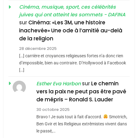
Tout sur la Nostalgie
MA JUDAÏTE par Thérèse
ISRAÉL
JUDAISME
Cinéma, musique, sport, ces célébrités
Zrihen-Dvir
juives qui ont atteint les sommets - DAFINA
SOUVENIRS
7
sur
Cinéma: «Les 3M, une histoire
CE QUI NOUS MANQUE –
inachevée» Une ode à l’amitié au-delà
4
Jacques Hadida
de la religion
Accords d’Isaac:
JUDAISME
l’alliance pourrait
28 décembre 2025
[…] carrière et croyances religieuses fortes n’a donc rien
s’étendre à 13 pays
ISRAÉL
JUDAISME
8
d’impossible, bien au contraire. D’Hollywood à Facebook
d’Amérique latine
Maroc : Les amandes de
[…]
5
Tafraout, le miel de Tadla
2025, l’année la plus
sur
Le chemin
Esther Eva Harbon
Azilal consacrés produits
DAFINA
MAROC
meurtrière selon le
vers la paix ne peut pas être pavé
du terroir
rapport d’ADL contre
de mépris – Ronald S. Lauder
FRANCE
ISRAÉL
1
l’antisémitisme
Oeil ravageur – Vanessa De
30 octobre 2025
6
Loya Stauber
Bravo ! Je suis tout à fait d'accord.
Smotrich,
FIÈRE, DIGNE ET RÉSILIENTE :
Ben Gvir et les Religieux extrêmistes vivent dans
CINEMA
ISRAÉL
POURQUOI JE REVENDIQUE
le passé,…