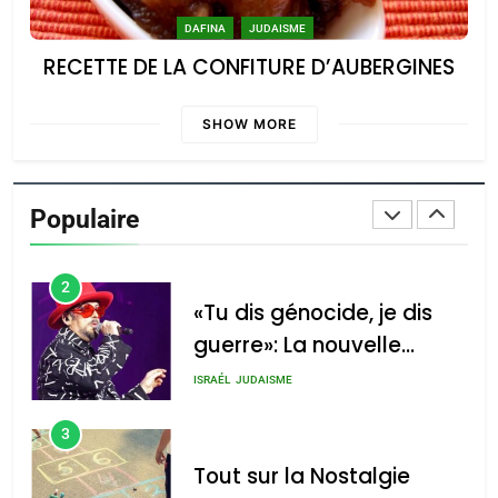
Oeil ravageur – Vanessa
DAFINA
JUDAISME
De Loya Stauber
RECETTE DE LA CONFITURE D’AUBERGINES
CINEMA
ISRAÉL
SHOW MORE
2
«Tu dis génocide, je dis
guerre»: La nouvelle
Populaire
chanson de Boy George
ISRAÉL
JUDAISME
3
Tout sur la Nostalgie
SOUVENIRS
4
Accords d’Isaac:
l’alliance pourrait