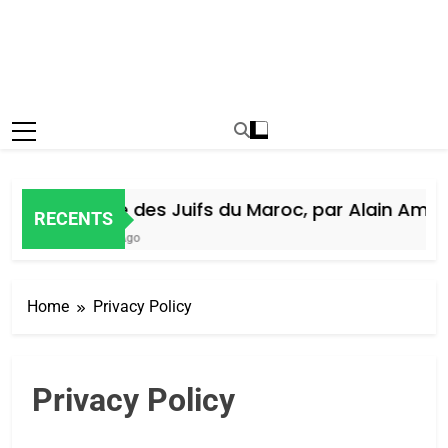
Histoire des Juifs du Maroc, par Alain Amiel
RECENTS
1 Semaine Ago
Home
Privacy Policy
Privacy Policy