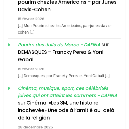
pourim chez les Americains – par Junes
Maroc : Les amandes de
Davis-Cohen
Tafraout, le miel de Tadla
15 février 2026
Azilal consacrés produits
DAFINA
MAROC
[…] Mon Pourim chez les Americains, par-junes-davis-
du terroir
cohen […]
1
Oeil ravageur – Vanessa
sur
Pourim des Juifs du Maroc - DAFINA
De Loya Stauber
DEMASQUES – Francky Perez & Yoni
5
Gabali
CINEMA
ISRAÉL
2025, l’année la plus
15 février 2026
meurtrière selon le rapport
2
[…] Demasques, par Francky Perez et Yoni Gabali […]
«Tu dis génocide, je dis
d’ADL contre
FRANCE
ISRAÉL
guerre»: La nouvelle
Cinéma, musique, sport, ces célébrités
l’antisémitisme
juives qui ont atteint les sommets - DAFINA
chanson de Boy George
6
ISRAÉL
JUDAISME
FIÈRE, DIGNE ET RÉSILIENTE :
sur
Cinéma: «Les 3M, une histoire
inachevée» Une ode à l’amitié au-delà
POURQUOI JE REVENDIQUE
3
de la religion
MA JUDAÏTE par Thérèse
Tout sur la Nostalgie
ISRAÉL
JUDAISME
Zrihen-Dvir
28 décembre 2025