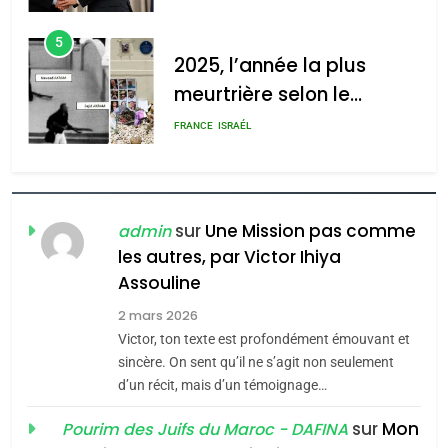
d’Amérique latine
5
2025, l’année la plus
meurtrière selon le
rapport d’ADL contre
FRANCE
ISRAÉL
l’antisémitisme
6
FIÈRE, DIGNE ET RÉSILIENTE :
POURQUOI JE REVENDIQUE
sur
Une Mission pas comme
admin
MA JUDAÏTE par Thérèse
les autres, par Victor Ihiya
ISRAÉL
JUDAISME
Assouline
Zrihen-Dvir
7
2 mars 2026
CE QUI NOUS MANQUE –
Victor, ton texte est profondément émouvant et
Jacques Hadida
sincère. On sent qu’il ne s’agit non seulement
d’un récit, mais d’un témoignage…
JUDAISME
sur
Mon
Pourim des Juifs du Maroc - DAFINA
8