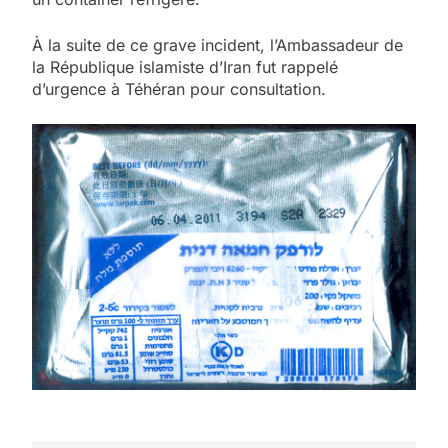
À la suite de ce grave incident, l’Ambassadeur de
la République islamiste d’Iran fut rappelé
d’urgence à Téhéran pour consultation.
5
2025, l’année la plus
meurtrière selon le
rapport d’ADL contre
FRANCE
ISRAÉL
l’antisémitisme