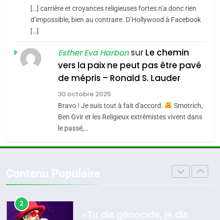
SOUVENIRS
[…] carrière et croyances religieuses fortes n’a donc rien
7
CE QUI NOUS MANQUE –
d’impossible, bien au contraire. D’Hollywood à Facebook
[…]
Jacques Hadida
4
Accords d’Isaac:
sur
Le chemin
JUDAISME
Esther Eva Harbon
l’alliance pourrait
vers la paix ne peut pas être pavé
s’étendre à 13 pays
8
de mépris – Ronald S. Lauder
ISRAÉL
JUDAISME
Maroc : Les amandes de
d’Amérique latine
30 octobre 2025
Tafraout, le miel de Tadla
5
Bravo ! Je suis tout à fait d'accord.
Smotrich,
2025, l’année la plus
Azilal consacrés produits
DAFINA
MAROC
Ben Gvir et les Religieux extrêmistes vivent dans
meurtrière selon le
du terroir
le passé,…
rapport d’ADL contre
1
FRANCE
ISRAÉL
Oeil ravageur – Vanessa De
l’antisémitisme
Loya Stauber
6
Contenu Populaire
FIÈRE, DIGNE ET RÉSILIENTE :
CINEMA
ISRAÉL
POURQUOI JE REVENDIQUE
MA JUDAÏTE par Thérèse
2
ISRAÉL
JUDAISME
«Tu dis génocide, je dis
Zrihen-Dvir