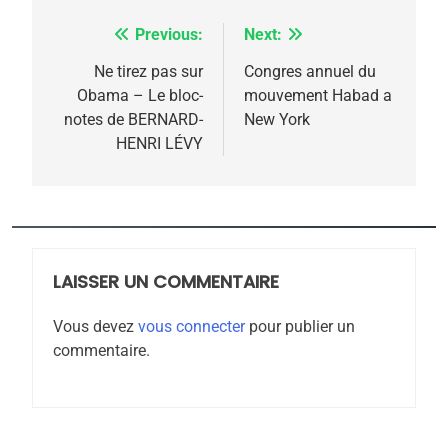
6
FIÈRE, DIGNE ET RÉSILIENTE :
Previous:
Next:
Navigation
POURQUOI JE REVENDIQUE
de
Ne tirez pas sur
Congres annuel du
MA JUDAÏTE par Thérèse
Obama – Le bloc-
mouvement Habad a
ISRAÉL
JUDAISME
l’article
notes de BERNARD-
New York
Zrihen-Dvir
HENRI LÉVY
7
CE QUI NOUS MANQUE –
Jacques Hadida
JUDAISME
LAISSER UN COMMENTAIRE
8
Maroc : Les amandes de
Vous devez
vous connecter
pour publier un
Tafraout, le miel de Tadla
commentaire.
Azilal consacrés produits
DAFINA
MAROC
du terroir
1
Oeil ravageur – Vanessa