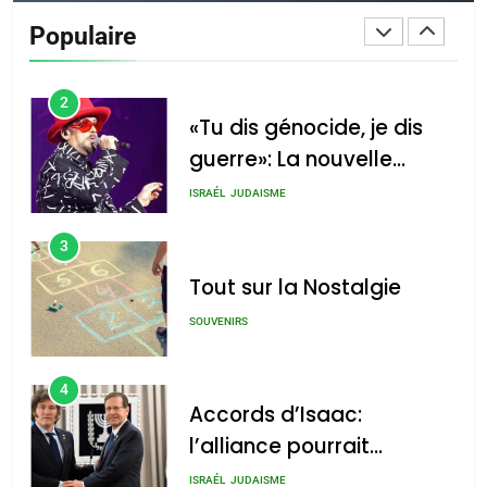
De Loya Stauber
Populaire
CINEMA
ISRAÉL
2
«Tu dis génocide, je dis
guerre»: La nouvelle
chanson de Boy George
ISRAÉL
JUDAISME
3
Tout sur la Nostalgie
SOUVENIRS
4
Accords d’Isaac:
l’alliance pourrait
s’étendre à 13 pays
ISRAÉL
JUDAISME