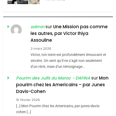
l’antisémitisme
6
FIÈRE, DIGNE ET RÉSILIENTE :
POURQUOI JE REVENDIQUE
sur
Une Mission pas comme
admin
MA JUDAÏTE par Thérèse
les autres, par Victor Ihiya
ISRAÉL
JUDAISME
Assouline
Zrihen-Dvir
7
2 mars 2026
CE QUI NOUS MANQUE –
Victor, ton texte est profondément émouvant et
Jacques Hadida
sincère. On sent qu’il ne s’agit non seulement
d’un récit, mais d’un témoignage…
JUDAISME
sur
Mon
Pourim des Juifs du Maroc - DAFINA
8
pourim chez les Americains – par Junes
Maroc : Les amandes de
Davis-Cohen
Tafraout, le miel de Tadla
15 février 2026
Azilal consacrés produits
DAFINA
MAROC
[…] Mon Pourim chez les Americains, par-junes-davis-
du terroir
cohen […]
1