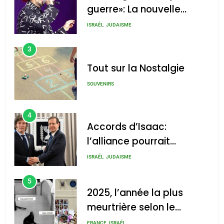
guerre»: La nouvelle
chanson de Boy George
ISRAÉL
JUDAISME
3
Tout sur la Nostalgie
SOUVENIRS
4
Accords d’Isaac:
l’alliance pourrait
s’étendre à 13 pays
ISRAÉL
JUDAISME
d’Amérique latine
5
2025, l’année la plus
meurtrière selon le
rapport d’ADL contre
FRANCE
ISRAÉL