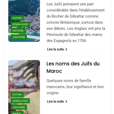
Les Juifs prenaient une part
considérable dans l’établissement
du Rocher de Gibraltar comme
DAFINA
colonie Britannique, surtout dans
GÉNÉALOGIE
ses débuts. Les Anglais ont pris la
HISTOIRE
Péninsule de Gibraltar des mains
JUDAISME
des Espagnols en 1704.
Lire la suite
5
2025, l’année la plus
Les noms des Juifs du
meurtrière selon le
Maroc
rapport d’ADL contre
FRANCE
ISRAÉL
l’antisémitisme
Quelques noms de famille
6
marocains, leur signifiance et leur
FIÈRE, DIGNE ET RÉSILIENTE :
origine:
DAFINA
POURQUOI JE REVENDIQUE
GÉNÉALOGIE
Lire la suite
MA JUDAÏTE par Thérèse
ISRAÉL
JUDAISME
JUDAISME
Zrihen-Dvir
MAROC