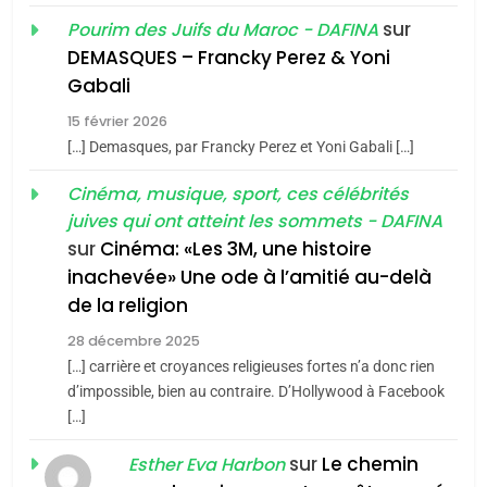
Oeil ravageur – Vanessa
sur
Pourim des Juifs du Maroc - DAFINA
De Loya Stauber
DEMASQUES – Francky Perez & Yoni
5
Gabali
CINEMA
ISRAÉL
2025, l’année la plus
15 février 2026
meurtrière selon le rapport
2
[…] Demasques, par Francky Perez et Yoni Gabali […]
«Tu dis génocide, je dis
d’ADL contre
FRANCE
ISRAÉL
guerre»: La nouvelle
Cinéma, musique, sport, ces célébrités
l’antisémitisme
juives qui ont atteint les sommets - DAFINA
chanson de Boy George
6
ISRAÉL
JUDAISME
FIÈRE, DIGNE ET RÉSILIENTE :
sur
Cinéma: «Les 3M, une histoire
inachevée» Une ode à l’amitié au-delà
POURQUOI JE REVENDIQUE
3
de la religion
MA JUDAÏTE par Thérèse
Tout sur la Nostalgie
ISRAÉL
JUDAISME
Zrihen-Dvir
28 décembre 2025
SOUVENIRS
[…] carrière et croyances religieuses fortes n’a donc rien
7
CE QUI NOUS MANQUE –
d’impossible, bien au contraire. D’Hollywood à Facebook
[…]
Jacques Hadida
4
Accords d’Isaac:
sur
Le chemin
JUDAISME
Esther Eva Harbon
l’alliance pourrait