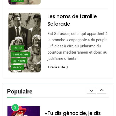
7
CE QUI NOUS MANQUE –
Les noms de famille
Jacques Hadida
Sefarade
JUDAISME
Est Sefarade, celui qui appartient à
8
la branche « espagnole » du peuple
Maroc : Les amandes de
juif, c’est-à-dire au judaïsme du
DAFINA
Tafraout, le miel de Tadla
pourtour méditerranéen et donc au
GÉNÉALOGIE
judaïsme oriental.
Azilal consacrés produits
DAFINA
MAROC
JUDAISME
du terroir
Lire la suite
MAROC
1
Oeil ravageur – Vanessa
De Loya Stauber
Populaire
CINEMA
ISRAÉL
2
«Tu dis génocide, je dis