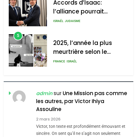
Accords d’Isaac:
l’alliance pourrait
s’étendre à 13 pays
ISRAÉL
JUDAISME
d’Amérique latine
5
2025, l’année la plus
meurtrière selon le
rapport d’ADL contre
FRANCE
ISRAÉL
l’antisémitisme
6
FIÈRE, DIGNE ET RÉSILIENTE :
POURQUOI JE REVENDIQUE
sur
Une Mission pas comme
admin
MA JUDAÏTE par Thérèse
les autres, par Victor Ihiya
ISRAÉL
JUDAISME
Assouline
Zrihen-Dvir
7
2 mars 2026
CE QUI NOUS MANQUE –
Victor, ton texte est profondément émouvant et
Jacques Hadida
sincère. On sent qu’il ne s’agit non seulement