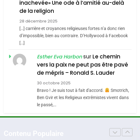
inachevée» Une ode à l’amitié au-delà
POURQUOI JE REVENDIQUE
3
de la religion
MA JUDAÏTE par Thérèse
Tout sur la Nostalgie
ISRAÉL
JUDAISME
Zrihen-Dvir
28 décembre 2025
SOUVENIRS
[…] carrière et croyances religieuses fortes n’a donc rien
7
CE QUI NOUS MANQUE –
d’impossible, bien au contraire. D’Hollywood à Facebook
[…]
Jacques Hadida
4
Accords d’Isaac:
sur
Le chemin
JUDAISME
Esther Eva Harbon
l’alliance pourrait
vers la paix ne peut pas être pavé
s’étendre à 13 pays
8
de mépris – Ronald S. Lauder
ISRAÉL
JUDAISME
Maroc : Les amandes de
d’Amérique latine
30 octobre 2025
Tafraout, le miel de Tadla
5
Bravo ! Je suis tout à fait d'accord.
Smotrich,
2025, l’année la plus
Azilal consacrés produits
DAFINA
MAROC
Ben Gvir et les Religieux extrêmistes vivent dans
meurtrière selon le
du terroir
le passé,…
rapport d’ADL contre
1
FRANCE
ISRAÉL
Oeil ravageur – Vanessa De
l’antisémitisme
Loya Stauber
6
Contenu Populaire
FIÈRE, DIGNE ET RÉSILIENTE :
CINEMA
ISRAÉL