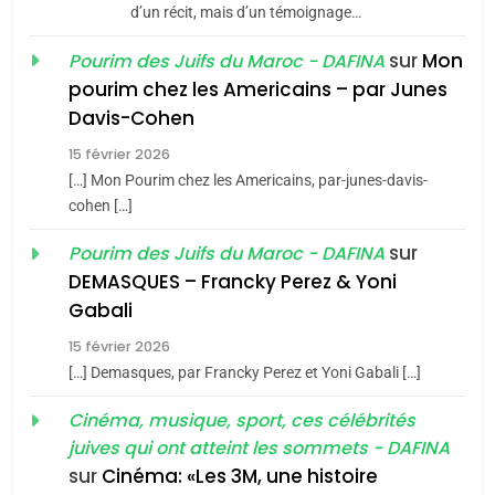
d’un récit, mais d’un témoignage…
JUDAISME
sur
Mon
Pourim des Juifs du Maroc - DAFINA
8
pourim chez les Americains – par Junes
Maroc : Les amandes de
Davis-Cohen
Tafraout, le miel de Tadla
15 février 2026
Azilal consacrés produits
DAFINA
MAROC
[…] Mon Pourim chez les Americains, par-junes-davis-
du terroir
cohen […]
1
Oeil ravageur – Vanessa
sur
Pourim des Juifs du Maroc - DAFINA
De Loya Stauber
DEMASQUES – Francky Perez & Yoni
5
Gabali
CINEMA
ISRAÉL
2025, l’année la plus
15 février 2026
meurtrière selon le rapport
2
[…] Demasques, par Francky Perez et Yoni Gabali […]
«Tu dis génocide, je dis
d’ADL contre
FRANCE
ISRAÉL
guerre»: La nouvelle
Cinéma, musique, sport, ces célébrités
l’antisémitisme
juives qui ont atteint les sommets - DAFINA
chanson de Boy George
6
ISRAÉL
JUDAISME
FIÈRE, DIGNE ET RÉSILIENTE :
sur
Cinéma: «Les 3M, une histoire