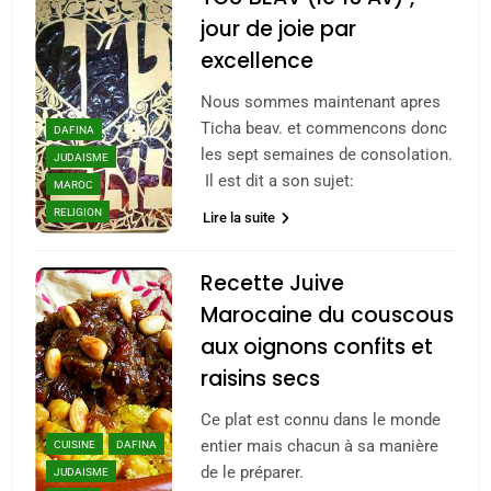
jour de joie par
excellence
Nous sommes maintenant apres
Ticha beav. et commencons donc
DAFINA
les sept semaines de consolation.
JUDAISME
Il est dit a son sujet:
MAROC
RELIGION
Lire la suite
Recette Juive
Marocaine du couscous
aux oignons confits et
raisins secs
Ce plat est connu dans le monde
5
entier mais chacun à sa manière
CUISINE
DAFINA
2025, l’année la plus
de le préparer.
JUDAISME