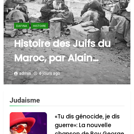
DAFINA
HISTOIRE
Histoire des Juifs du
Maroc, par Alain
Amiel
admin
6 jours ago
Judaisme
«Tu dis génocide, je dis
guerre»: La nouvelle
chanson de Boy George