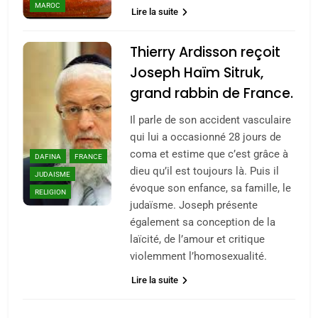
meurtrière selon le
MAROC
Lire la suite
rapport d’ADL contre
FRANCE
ISRAÉL
l’antisémitisme
Thierry Ardisson reçoit
6
Joseph Haïm Sitruk,
FIÈRE, DIGNE ET RÉSILIENTE :
grand rabbin de France.
POURQUOI JE REVENDIQUE
MA JUDAÏTE par Thérèse
Il parle de son accident vasculaire
ISRAÉL
JUDAISME
qui lui a occasionné 28 jours de
Zrihen-Dvir
coma et estime que c’est grâce à
7
DAFINA
FRANCE
CE QUI NOUS MANQUE –
dieu qu’il est toujours là. Puis il
JUDAISME
évoque son enfance, sa famille, le
Jacques Hadida
RELIGION
judaïsme. Joseph présente
JUDAISME
également sa conception de la
laïcité, de l’amour et critique
8
violemment l’homosexualité.
Maroc : Les amandes de
Lire la suite
Tafraout, le miel de Tadla
Azilal consacrés produits
DAFINA
MAROC