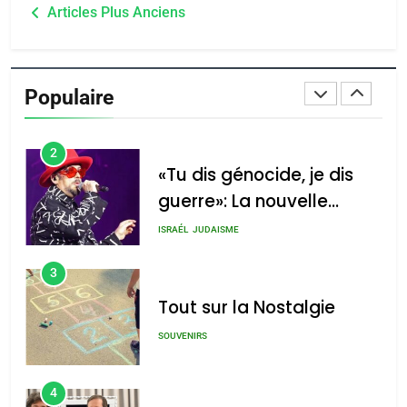
Navigation
du terroir
Articles Plus Anciens
1
des
Oeil ravageur – Vanessa
articles
De Loya Stauber
Populaire
CINEMA
ISRAÉL
2
«Tu dis génocide, je dis
guerre»: La nouvelle
chanson de Boy George
ISRAÉL
JUDAISME
3
Tout sur la Nostalgie
SOUVENIRS
4