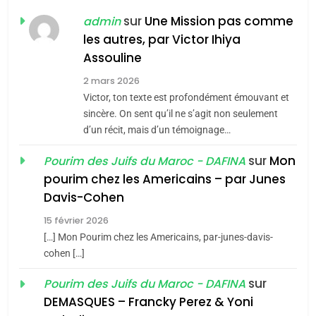
POURQUOI JE REVENDIQUE
sur
Une Mission pas comme
admin
MA JUDAÏTE par Thérèse
les autres, par Victor Ihiya
ISRAÉL
JUDAISME
Assouline
Zrihen-Dvir
7
2 mars 2026
CE QUI NOUS MANQUE –
Victor, ton texte est profondément émouvant et
Jacques Hadida
sincère. On sent qu’il ne s’agit non seulement
d’un récit, mais d’un témoignage…
JUDAISME
sur
Mon
Pourim des Juifs du Maroc - DAFINA
8
pourim chez les Americains – par Junes
Maroc : Les amandes de
Davis-Cohen
Tafraout, le miel de Tadla
15 février 2026
Azilal consacrés produits
DAFINA
MAROC
[…] Mon Pourim chez les Americains, par-junes-davis-
du terroir
cohen […]
1
Oeil ravageur – Vanessa
sur
Pourim des Juifs du Maroc - DAFINA
De Loya Stauber
DEMASQUES – Francky Perez & Yoni