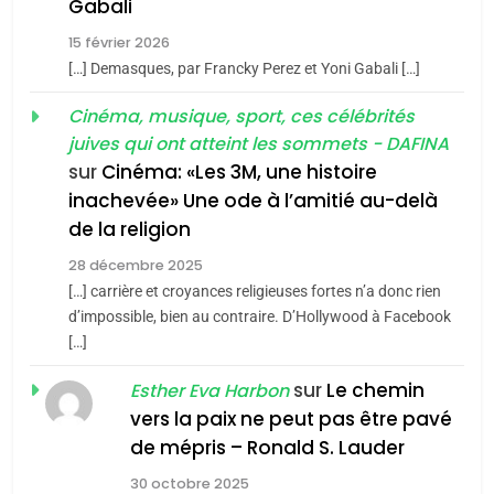
5
Gabali
CINEMA
ISRAÉL
2025, l’année la plus
15 février 2026
meurtrière selon le rapport
2
[…] Demasques, par Francky Perez et Yoni Gabali […]
«Tu dis génocide, je dis
d’ADL contre
FRANCE
ISRAÉL
guerre»: La nouvelle
Cinéma, musique, sport, ces célébrités
l’antisémitisme
juives qui ont atteint les sommets - DAFINA
chanson de Boy George
6
ISRAÉL
JUDAISME
FIÈRE, DIGNE ET RÉSILIENTE :
sur
Cinéma: «Les 3M, une histoire
inachevée» Une ode à l’amitié au-delà
POURQUOI JE REVENDIQUE
3
de la religion
MA JUDAÏTE par Thérèse
Tout sur la Nostalgie
ISRAÉL
JUDAISME
Zrihen-Dvir
28 décembre 2025
SOUVENIRS
[…] carrière et croyances religieuses fortes n’a donc rien
7
CE QUI NOUS MANQUE –
d’impossible, bien au contraire. D’Hollywood à Facebook
[…]
Jacques Hadida
4
Accords d’Isaac:
sur
Le chemin
JUDAISME
Esther Eva Harbon
l’alliance pourrait
vers la paix ne peut pas être pavé
s’étendre à 13 pays
8
de mépris – Ronald S. Lauder
ISRAÉL
JUDAISME
Maroc : Les amandes de
d’Amérique latine
30 octobre 2025