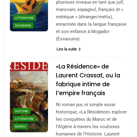
plusieurs niveaux en tant que juif,
marocain, espagnol, français et «
métèque » (étranger/métis),
LITTERATURE
enracinée dans la langue française
SOUVENIRS
et son enfance à Mogador
(Essaouira).
5
2025, l’année la plus
Lire la suite
meurtrière selon le
rapport d’ADL contre
«La Résidence» de
FRANCE
ISRAÉL
l’antisémitisme
Laurent Crassat, ou la
6
fabrique intime de
FIÈRE, DIGNE ET RÉSILIENTE :
l’empire français
POURQUOI JE REVENDIQUE
MA JUDAÏTE par Thérèse
Ni roman pur, ni simple essai
ISRAÉL
JUDAISME
historique, «La Résidence» explore
HISTOIRE
Zrihen-Dvir
les conquêtes du Maroc et de
LITTERATURE
7
CE QUI NOUS MANQUE –
l’Algérie à travers les coulisses
MAROC
humaines de l’Histoire. Laurent
Jacques Hadida