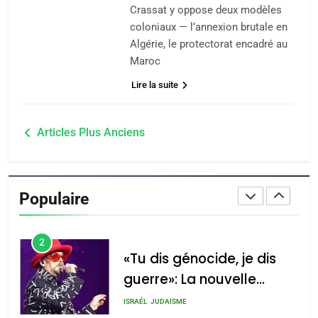
Crassat y oppose deux modèles
JUDAISME
coloniaux — l’annexion brutale en
Algérie, le protectorat encadré au
8
Maroc
Maroc : Les amandes de
Lire la suite
Tafraout, le miel de Tadla
Azilal consacrés produits
DAFINA
MAROC
Navigation
du terroir
Articles Plus Anciens
1
des
Oeil ravageur – Vanessa
articles
De Loya Stauber
Populaire
CINEMA
ISRAÉL
2
«Tu dis génocide, je dis
guerre»: La nouvelle
chanson de Boy George
ISRAÉL
JUDAISME