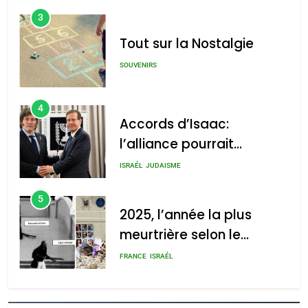
3
Tout sur la Nostalgie
SOUVENIRS
4
Accords d’Isaac:
l’alliance pourrait
s’étendre à 13 pays
ISRAÉL
JUDAISME
d’Amérique latine
5
2025, l’année la plus
meurtrière selon le
rapport d’ADL contre
FRANCE
ISRAÉL
l’antisémitisme
6
FIÈRE, DIGNE ET RÉSILIENTE :