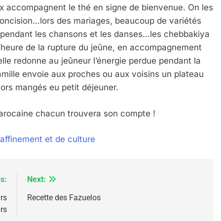
ux accompagnent le thé en signe de bienvenue. On les
IENTE : POURQUOI JE REVENDIQUE MA JUDAÏTE Par T
concision…lors des mariages, beaucoup de variétés
, pendant les chansons et les danses…les chebbakiya
l’heure de la rupture du jeûne, en accompagnement
elle redonne au jeûneur l’énergie perdue pendant la
famille envoie aux proches ou aux voisins un plateau
alors mangés eu petit déjeuner.
arocaine chacun trouvera son compte !
affinement et de culture
 – Jacques Hadida
s:
Next:
rs
Recette des Fazuelos
urs