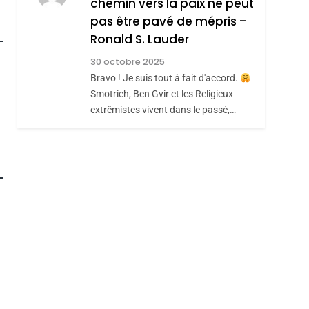
chemin vers la paix ne peut
Hadida
pas être pavé de mépris –
JUDAISME
Ronald S. Lauder
8
Maroc : Les Amandes
30 octobre 2025
De Tafraout, Le Miel
roduits Du
Bravo ! Je suis tout à fait d'accord.
De Tadla Azilal
Smotrich, Ben Gvir et les Religieux
DAFINA
MAROC
extrêmistes vivent dans le passé,…
Consacrés Produits
Du Terroir