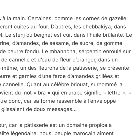
s à la main. Certaines, comme les cornes de gazelle,
ront cuites au four. D’autres, les chebbakiya, dans
. Le sfenj ou beignet est cuit dans l’huile brûlante. Le
farine, d’amandes, de sésame, de sucre, de gomme
sé de beurre fondu. Le mhanncha, serpentin enroulé sur
de cannelle et d’eau de fleur d’oranger, dans un
 Meurtrière Selon Le Rapport D’ADL Contre L’anti
lle-même, un des fleurons de la pâtisserie, se présente
eurre et garnies d’une farce d’amandes grillées et
 de cannelle. Quant au célèbre briouat, surnommé la
ient du mot « bra » qui en arabe signifie « lettre ». «
lettre donc, car sa forme ressemble à l’enveloppe
s glissaient de doux messages…
our, car la pâtisserie est un domaine propice à
pitalité légendaire, nous, peuple marocain aiment