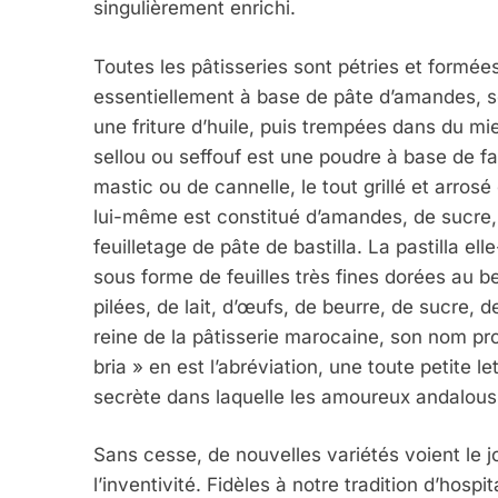
singulièrement enrichi.
Toutes les pâtisseries sont pétries et formée
essentiellement à base de pâte d’amandes, se
une friture d’huile, puis trempées dans du miel
5
sellou ou seffouf est une poudre à base de 
mastic ou de cannelle, le tout grillé et arro
lui-même est constitué d’amandes, de sucre, 
2025, L’année La Plus
feuilletage de pâte de bastilla. La pastilla e
sous forme de feuilles très fines dorées au b
FRANCE
ISRAÉL
pilées, de lait, d’œufs, de beurre, de sucre,
reine de la pâtisserie marocaine, son nom prov
bria » en est l’abréviation, une toute petite 
secrète dans laquelle les amoureux andalou
6
Sans cesse, de nouvelles variétés voient le j
l’inventivité. Fidèles à notre tradition d’hos