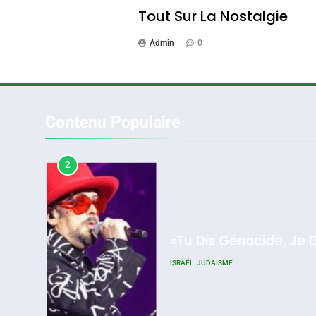
Tout Sur La Nostalgie
Admin
0
2
Contenu Populaire
«Tu Dis Génocide, Je 
ISRAÉL
JUDAISME
2025, L’année La Plus
Meurtrière Selon Le Rappo
3
D’ADL Contre
L’antisémitisme