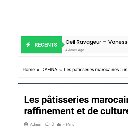
l
Oeil Ravageur – Vanessa De Loya 
RECENTS
4 Jours Ago
Home
DAFINA
Les pâtisseries marocaines : un
Les pâtisseries marocai
raffinement et de cultur
0
Admin
4 Mins