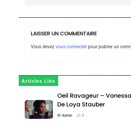
8
LAISSER UN COMMENTAIRE
Maroc : Les Amandes D
Terroir
Vous devez
vous connecter
pour publier un comm
DAFINA
MAROC
Articles Liés
1
Oeil Ravageur – Vaness
De Loya Stauber
Admin
0
Oeil Ravageur – Vane
CINEMA
ISRAÉL