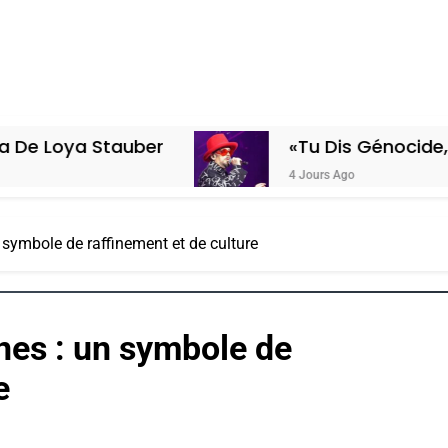
Stauber
«Tu Dis Génocide, Je Dis Gu
4 Jours Ago
 symbole de raffinement et de culture
nes : un symbole de
e