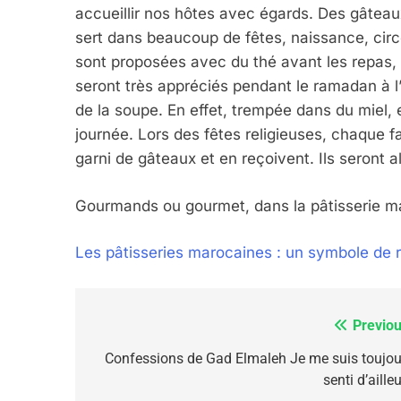
accueillir nos hôtes avec égards. Des gâtea
FIÈRE, DIGNE ET RÉSIL
sert dans beaucoup de fêtes, naissance, cir
Dvir
sont proposées avec du thé avant les repas
ISRAÉL
JUDAISME
seront très appréciés pendant le ramadan à 
de la soupe. En effet, trempée dans du miel, 
journée. Lors des fêtes religieuses, chaque 
garni de gâteaux et en reçoivent. Ils seront 
7
Gourmands ou gourmet, dans la pâtisserie m
Les pâtisseries marocaines : un symbole de r
CE QUI NOUS MANQUE
JUDAISME
Previou
Navigation
de
Confessions de Gad Elmaleh Je me suis toujou
senti d’aille
l’article