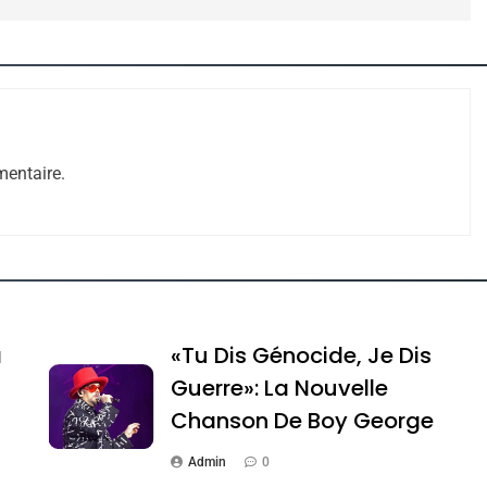
e Tafraout, Le Miel De Tadla Azilal Consacrés P
entaire.
a
«Tu Dis Génocide, Je Dis
Guerre»: La Nouvelle
Chanson De Boy George
ssa De Loya Stauber
Admin
0