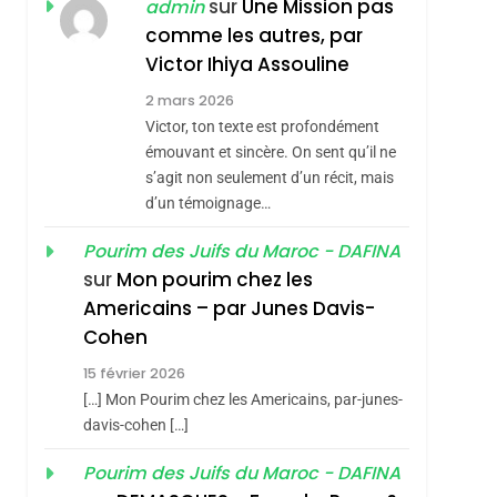
sur
Une Mission pas
admin
Hadida
comme les autres, par
JUDAISME
Victor Ihiya Assouline
8
Maroc : Les Amandes
2 mars 2026
De Tafraout, Le Miel
Victor, ton texte est profondément
De Tadla Azilal
émouvant et sincère. On sent qu’il ne
DAFINA
MAROC
s’agit non seulement d’un récit, mais
Consacrés Produits
1
d’un témoignage…
Oeil Ravageur –
Du Terroir
sémitisme
Vanessa De Loya
Pourim des Juifs du Maroc - DAFINA
sur
Mon pourim chez les
Stauber
CINEMA
ISRAÉL
Americains – par Junes Davis-
2
Cohen
«Tu Dis Génocide, Je
Dis Guerre»: La
15 février 2026
[…] Mon Pourim chez les Americains, par-junes-
Nouvelle Chanson De
ISRAÉL
JUDAISME
davis-cohen […]
Boy George
3
Pourim des Juifs du Maroc - DAFINA
Tout Sur La Nostalgie