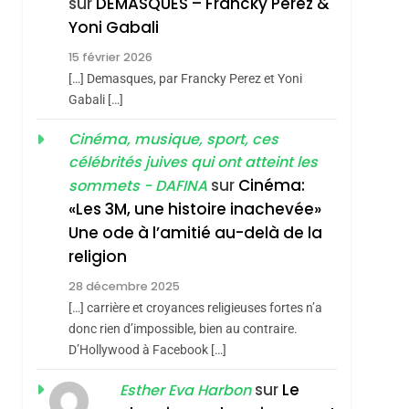
sur
DEMASQUES – Francky Perez &
SOUVENIRS
hérèse Zrihen-
Yoni Gabali
4
15 février 2026
Accords D’Isaac:
[…] Demasques, par Francky Perez et Yoni
L’alliance Pourrait
Gabali […]
S’étendre À 13 Pays
ISRAÉL
JUDAISME
Cinéma, musique, sport, ces
D’Amérique Latine
5
célébrités juives qui ont atteint les
2025, L’année La Plus
sur
Cinéma:
sommets - DAFINA
Meurtrière Selon Le
«Les 3M, une histoire inachevée»
Rapport D’ADL
FRANCE
ISRAÉL
Une ode à l’amitié au-delà de la
Contre
religion
6
FIÈRE, DIGNE ET
L’antisémitisme
28 décembre 2025
RÉSILIENTE :
[…] carrière et croyances religieuses fortes n’a
POURQUOI JE
donc rien d’impossible, bien au contraire.
ISRAÉL
JUDAISME
REVENDIQUE MA
D’Hollywood à Facebook […]
7
CE QUI NOUS
JUDAÏTE Par Thérèse
sur
Le
Esther Eva Harbon
MANQUE – Jacques
Zrihen-Dvir