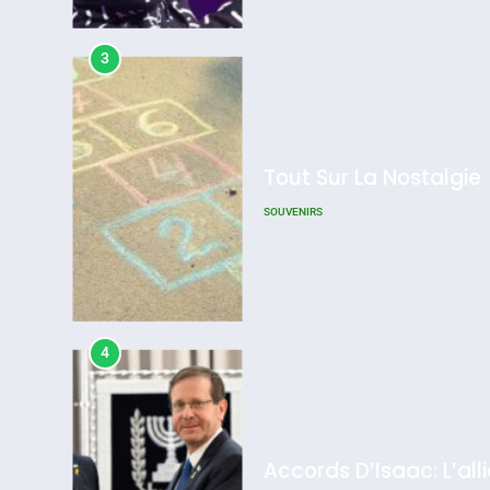
Admin
0
Tout Sur La Nostalgie
SOUVENIRS
4
Accords D’Isaac: L’all
ISRAÉL
JUDAISME