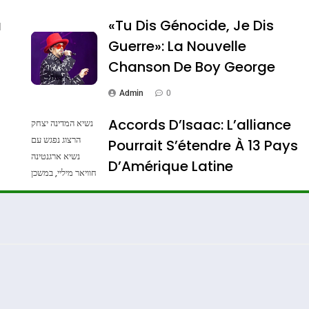
a
«Tu Dis Génocide, Je Dis
Guerre»: La Nouvelle
Chanson De Boy George
Admin
0
Accords D’Isaac: L’alliance
נשיא המדינה יצחק
הרצוג נפגש עם
Pourrait S’étendre À 13 Pays
נשיא ארגנטינה
ssa De Loya Stauber
D’Amérique Latine
חוויאר מיליי, במשכן
הנשיא בירושלים.
Admin
0
צילום: חיים צח /
לע"מ Photos By
: Haim Zach /
GPO