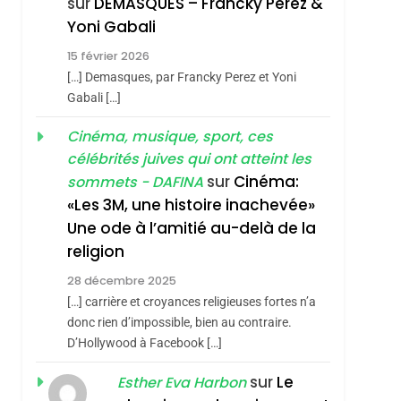
sur
DEMASQUES – Francky Perez &
Nouvelle Chanson De
ISRAÉL
JUDAISME
Yoni Gabali
Boy George
3
15 février 2026
Tout Sur La Nostalgie
[…] Demasques, par Francky Perez et Yoni
SOUVENIRS
Gabali […]
4
Cinéma, musique, sport, ces
Accords D’Isaac:
célébrités juives qui ont atteint les
L’alliance Pourrait
sur
Cinéma:
sommets - DAFINA
S’étendre À 13 Pays
ISRAÉL
JUDAISME
«Les 3M, une histoire inachevée»
D’Amérique Latine
Une ode à l’amitié au-delà de la
5
2025, L’année La Plus
religion
Meurtrière Selon Le
28 décembre 2025
Rapport D’ADL
FRANCE
ISRAÉL
[…] carrière et croyances religieuses fortes n’a
Contre
donc rien d’impossible, bien au contraire.
6
FIÈRE, DIGNE ET
D’Hollywood à Facebook […]
L’antisémitisme
RÉSILIENTE :
sur
Le
Esther Eva Harbon
POURQUOI JE