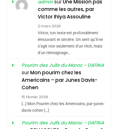
ISRAÉL
JUDAISME
sur
Une Mission pas
admin
REVENDIQUE MA
comme les autres, par
7
CE QUI NOUS
JUDAÏTE Par Thérèse
Victor Ihiya Assouline
MANQUE – Jacques
Zrihen-Dvir
2 mars 2026
Hadida
Victor, ton texte est profondément
JUDAISME
émouvant et sincère. On sent qu’il ne
8
s’agit non seulement d’un récit, mais
Maroc : Les Amandes
d’un témoignage…
De Tafraout, Le Miel
De Tadla Azilal
Pourim des Juifs du Maroc - DAFINA
DAFINA
MAROC
sur
Mon pourim chez les
Consacrés Produits
1
Americains – par Junes Davis-
Oeil Ravageur –
Du Terroir
Cohen
Vanessa De Loya
15 février 2026
Stauber
CINEMA
ISRAÉL
[…] Mon Pourim chez les Americains, par-junes-
2
davis-cohen […]
«Tu Dis Génocide, Je
Pourim des Juifs du Maroc - DAFINA
Dis Guerre»: La