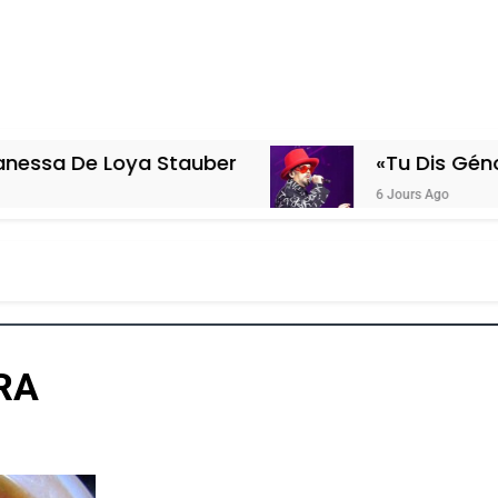
ya Stauber
«Tu Dis Génocide, Je Dis
6 Jours Ago
RA