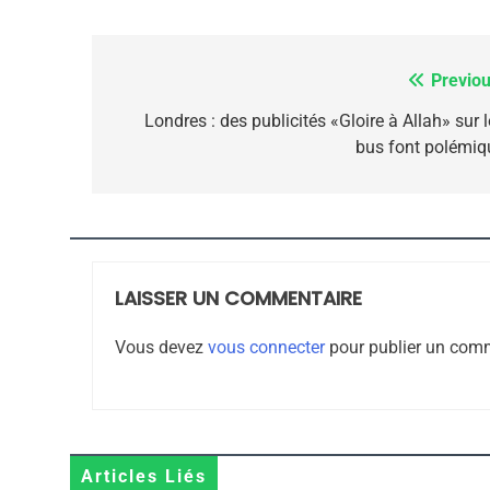
7
Previou
Navigation
de
Londres : des publicités «Gloire à Allah» sur 
bus font polémiq
CE QUI NOUS MANQUE
l’article
JUDAISME
LAISSER UN COMMENTAIRE
8
Vous devez
vous connecter
pour publier un comm
Maroc : Les Amandes D
Terroir
Articles Liés