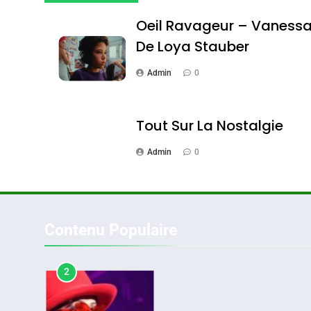
DAFINA
MAROC
Oeil Ravageur – Vaness
De Loya Stauber
Admin
0
1
Tout Sur La Nostalgie
Admin
0
Oeil Ravageur – Vane
CINEMA
ISRAÉL
Contenu Populaire
2