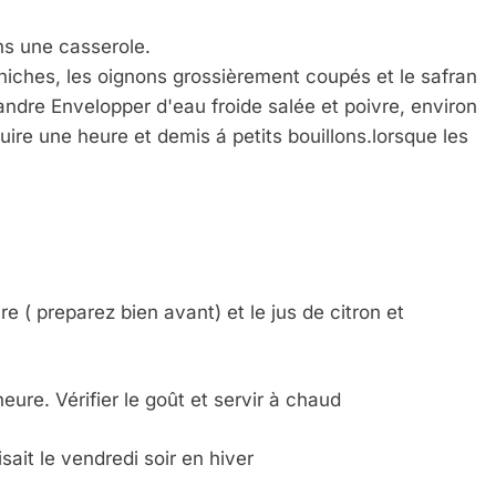
ans une casserole.
 Meurtrière Selon Le Rapport D’ADL Contre L’anti
i-chiches, les oignons grossièrement coupés et le safran
andre Envelopper d'eau froide salée et poivre, environ
 cuire une heure et demis á petits bouillons.lorsque les
re ( preparez bien avant) et le jus de citron et
IENTE : POURQUOI JE REVENDIQUE MA JUDAÏTE Par T
ure. Vérifier le goût et servir à chaud
ait le vendredi soir en hiver