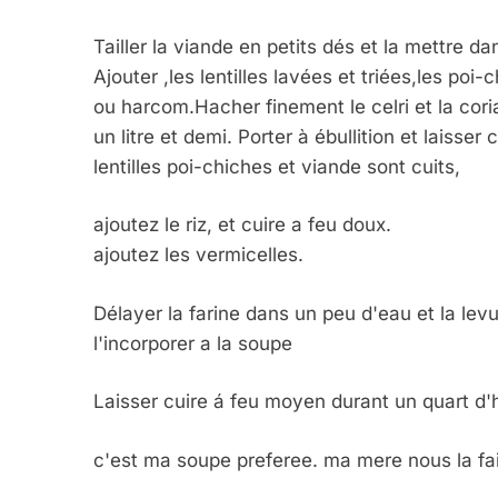
Tailler la viande en petits dés et la mettre d
2025, L’année La Plus
Ajouter ,les lentilles lavées et triées,les po
FRANCE
ISRAÉL
ou harcom.Hacher finement le celri et la cori
un litre et demi. Porter à ébullition et laisser
lentilles poi-chiches et viande sont cuits,
ajoutez le riz, et cuire a feu doux.
6
ajoutez les vermicelles.
Délayer la farine dans un peu d'eau et la levu
FIÈRE, DIGNE ET RÉSIL
l'incorporer a la soupe
Dvir
Laisser cuire á feu moyen durant un quart d'he
ISRAÉL
JUDAISME
c'est ma soupe preferee. ma mere nous la fais