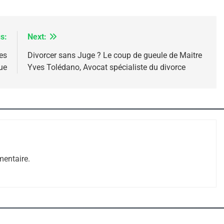
s:
Next:
les
Divorcer sans Juge ? Le coup de gueule de Maitre
ue
Yves Tolédano, Avocat spécialiste du divorce
 – Jacques Hadida
entaire.
e Tafraout, Le Miel De Tadla Azilal Consacrés P