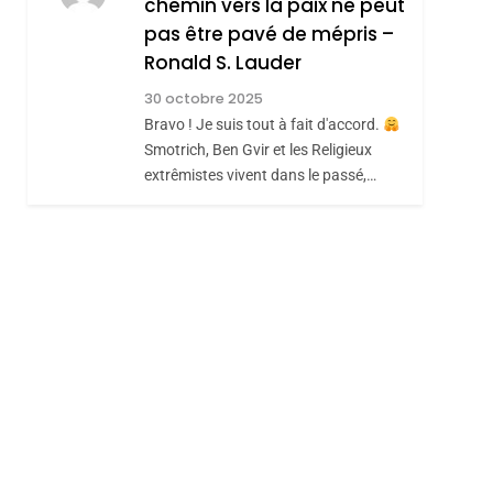
chemin vers la paix ne peut
ISRAÉL
JUDAISME
REVENDIQUE MA
pas être pavé de mépris –
7
sémitisme
CE QUI NOUS
JUDAÏTE Par Thérèse
Ronald S. Lauder
MANQUE – Jacques
Zrihen-Dvir
30 octobre 2025
Hadida
Bravo ! Je suis tout à fait d'accord.
JUDAISME
Smotrich, Ben Gvir et les Religieux
8
extrêmistes vivent dans le passé,…
Maroc : Les Amandes
De Tafraout, Le Miel
De Tadla Azilal
DAFINA
MAROC
Consacrés Produits
Du Terroir
hérèse Zrihen-