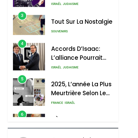
Nouvelle Chanson De
ISRAÉL
JUDAISME
Boy George
3
Tout Sur La Nostalgie
SOUVENIRS
4
Accords D’Isaac:
L’alliance Pourrait
S’étendre À 13 Pays
ISRAÉL
JUDAISME
D’Amérique Latine
5
2025, L’année La Plus
Meurtrière Selon Le
Rapport D’ADL
FRANCE
ISRAÉL
Contre
6
FIÈRE, DIGNE ET
L’antisémitisme
RÉSILIENTE :
POURQUOI JE