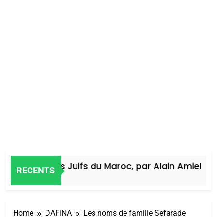
Histoire des Juifs du Maroc, par Alain Amiel
RECENTS
 Jours Ago
Home
DAFINA
Les noms de famille Sefarade