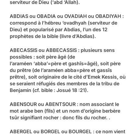
serviteur de Dieu (‘abd ‘Allah).
ABDIAS ou OBADIA ou OVADIAH ou OBADIYAH :
correspond à l’hébreu ‘ovadhyah (serviteur de
Dieu) et popularisé par Abdias, l’un des 12
prophètes de la bible (livre d’Abdias).
ABECASSIS ou ABBECASSIS : plusieurs sens
possibles : soit père âgé (de
l’araméen ‘abba’=père et gashîs=âgé), soit père
du prêtre (de l’araméen abba=père et gassîs
prêtre), soit originaire de le cité d’Emek Kessis, où
se seraient réfugiés des membres de la tribu de
Benjamin (cf. bible : Josué 18 :21).
ABENSOUR ou ABENTSOUR : nom associant le
mot arabe ben (fils) et un nom d’origine berbère
tsûr signifiant rocher : donc fils du rocher. .
ABERGEL ou BORGEL ou BOURGEL : ce nom vient