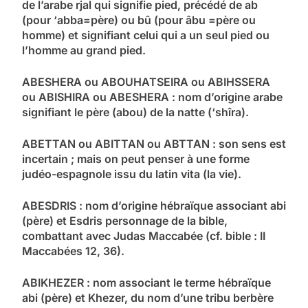
de l’arabe rjal qui signifie pied, précédé de ab
(pour ‘abba=père) ou bû (pour âbu =père ou
homme) et signifiant celui qui a un seul pied ou
l’homme au grand pied.
ABESHERA ou ABOUHATSEIRA ou ABIHSSERA
ou ABISHIRA ou ABESHERA : nom d’origine arabe
signifiant le père (abou) de la natte (‘shîra).
ABETTAN ou ABITTAN ou ABTTAN : son sens est
incertain ; mais on peut penser à une forme
judéo-espagnole issu du latin vita (la vie).
ABESDRIS : nom d’origine hébraïque associant abi
(père) et Esdris personnage de la bible,
combattant avec Judas Maccabée (cf. bible : II
Maccabées 12, 36).
ABIKHEZER : nom associant le terme hébraïque
abi (père) et Khezer, du nom d’une tribu berbère