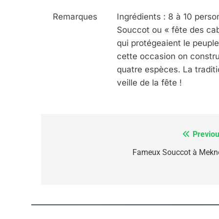
Remarques
Ingrédients : 8 à 10 pers
Souccot ou « fête des ca
5
qui protégeaient le peupl
cette occasion on constru
quatre espèces. La tradit
veille de la fête !
2025, L’année La Plus
FRANCE
ISRAÉL
Previou
Navigation
de
Fameux Souccot à Mekn
6
l’article
FIÈRE, DIGNE ET RÉSIL