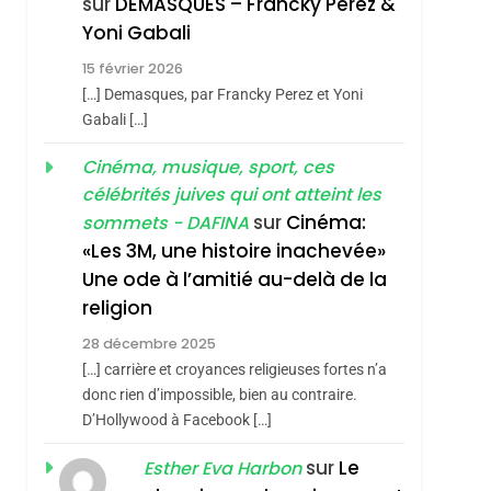
sur
DEMASQUES – Francky Perez &
Nouvelle Chanson De
ISRAÉL
JUDAISME
Yoni Gabali
Boy George
3
15 février 2026
Tout Sur La Nostalgie
[…] Demasques, par Francky Perez et Yoni
SOUVENIRS
Gabali […]
4
Cinéma, musique, sport, ces
Accords D’Isaac:
célébrités juives qui ont atteint les
L’alliance Pourrait
sur
Cinéma:
sommets - DAFINA
S’étendre À 13 Pays
ISRAÉL
JUDAISME
«Les 3M, une histoire inachevée»
D’Amérique Latine
Une ode à l’amitié au-delà de la
5
2025, L’année La Plus
religion
Meurtrière Selon Le
28 décembre 2025
Rapport D’ADL
FRANCE
ISRAÉL
[…] carrière et croyances religieuses fortes n’a
Contre
donc rien d’impossible, bien au contraire.
6
FIÈRE, DIGNE ET
D’Hollywood à Facebook […]
L’antisémitisme
RÉSILIENTE :
sur
Le
Esther Eva Harbon
POURQUOI JE