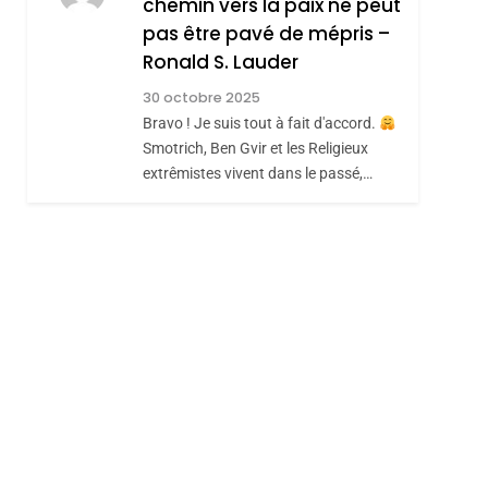
chemin vers la paix ne peut
ISRAÉL
JUDAISME
REVENDIQUE MA
pas être pavé de mépris –
7
CE QUI NOUS
JUDAÏTE Par Thérèse
Ronald S. Lauder
MANQUE – Jacques
Zrihen-Dvir
30 octobre 2025
Hadida
Bravo ! Je suis tout à fait d'accord.
JUDAISME
Smotrich, Ben Gvir et les Religieux
8
extrêmistes vivent dans le passé,…
Maroc : Les Amandes
De Tafraout, Le Miel
De Tadla Azilal
DAFINA
MAROC
Consacrés Produits
Du Terroir