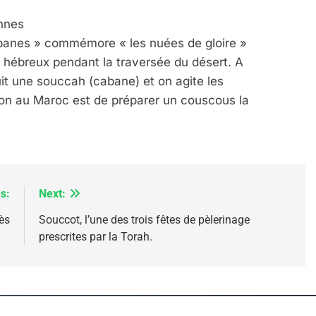
onnes
banes » commémore « les nuées de gloire »
e hébreux pendant la traversée du désert. A
it une souccah (cabane) et on agite les
ion au Maroc est de préparer un couscous la
 Meurtrière Selon Le Rapport D’ADL Contre L’anti
s:
Next:
ès
Souccot, l’une des trois fêtes de pèlerinage
prescrites par la Torah.
IENTE : POURQUOI JE REVENDIQUE MA JUDAÏTE Par T