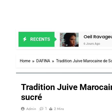
lain Amiel
Oeil Ravageur – Vanessa 
RECENTS
6 Jours Ago
Home
DAFINA
Tradition Juive Marocaine de S
Tradition Juive Marocai
sucré
1
Admin
2 Mins