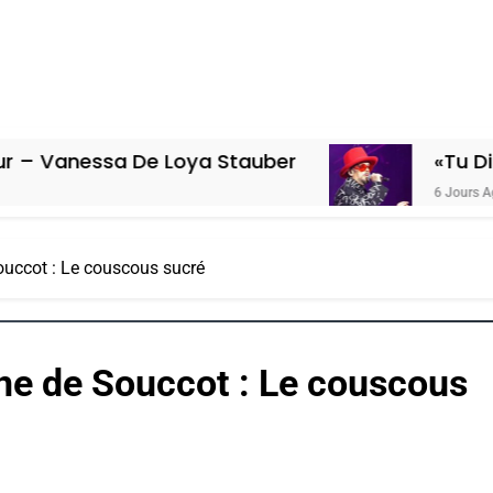
De Loya Stauber
«Tu Dis Génocide, J
6 Jours Ago
ouccot : Le couscous sucré
ne de Souccot : Le couscous