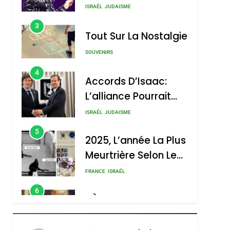
Nouvelle Chanson De
ISRAÉL
JUDAISME
Boy George
3
Tout Sur La Nostalgie
SOUVENIRS
4
Accords D’Isaac:
L’alliance Pourrait
S’étendre À 13 Pays
ISRAÉL
JUDAISME
D’Amérique Latine
5
2025, L’année La Plus
Meurtrière Selon Le
Rapport D’ADL
FRANCE
ISRAÉL
Contre
6
FIÈRE, DIGNE ET
L’antisémitisme
RÉSILIENTE :
POURQUOI JE