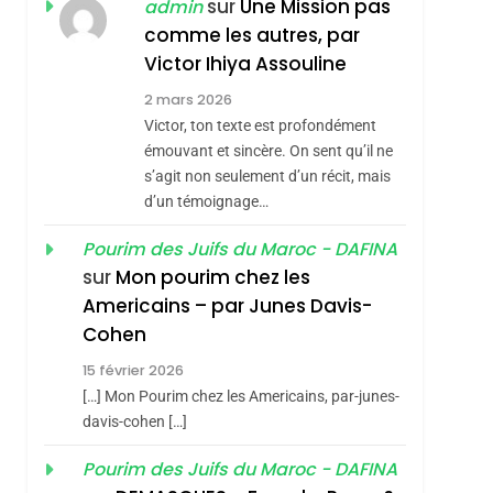
ISRAÉL
JUDAISME
sur
Une Mission pas
admin
REVENDIQUE MA
comme les autres, par
7
CE QUI NOUS
JUDAÏTE Par Thérèse
Victor Ihiya Assouline
MANQUE – Jacques
Zrihen-Dvir
2 mars 2026
Hadida
Victor, ton texte est profondément
JUDAISME
émouvant et sincère. On sent qu’il ne
8
s’agit non seulement d’un récit, mais
Maroc : Les Amandes
d’un témoignage…
De Tafraout, Le Miel
De Tadla Azilal
Pourim des Juifs du Maroc - DAFINA
DAFINA
MAROC
sur
Mon pourim chez les
Consacrés Produits
1
Americains – par Junes Davis-
Oeil Ravageur –
Du Terroir
Cohen
Vanessa De Loya
15 février 2026
Stauber
CINEMA
ISRAÉL
[…] Mon Pourim chez les Americains, par-junes-
2
davis-cohen […]
«Tu Dis Génocide, Je
Pourim des Juifs du Maroc - DAFINA
Dis Guerre»: La