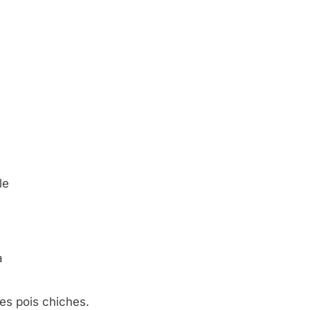
le
a
 les pois chiches.