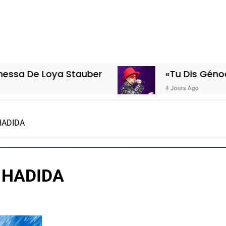
ya Stauber
«Tu Dis Génocide, Je Dis
4 Jours Ago
 HADIDA
s HADIDA