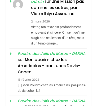
sur
Une Mission pas
admin
REVENDIQUE MA
7
comme les autres, par
CE QUI NOUS
JUDAÏTE Par Thérèse
Victor Ihiya Assouline
MANQUE – Jacques
Zrihen-Dvir
2 mars 2026
Hadida
JUDAISME
Victor, ton texte est profondément
8
émouvant et sincère. On sent qu’il ne
Maroc : Les Amandes
s’agit non seulement d’un récit, mais
De Tafraout, Le Miel
d’un témoignage…
De Tadla Azilal
DAFINA
MAROC
Pourim des Juifs du Maroc - DAFINA
Consacrés Produits
sur
Mon pourim chez les
1
Oeil Ravageur –
Du Terroir
Americains – par Junes Davis-
Vanessa De Loya
Cohen
Stauber
CINEMA
ISRAÉL
15 février 2026
[…] Mon Pourim chez les Americains, par-junes-
2
«Tu Dis Génocide, Je
davis-cohen […]
Dis Guerre»: La
Pourim des Juifs du Maroc - DAFINA
Nouvelle Chanson De
ISRAÉL
JUDAISME