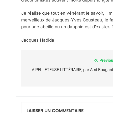
FIÈRE, DIGNE ET RÉSIL
Dvir
Je réalise que tout en vénérant le savoir, il 
merveilleux de Jacques-Yves Cousteau, le fa
ISRAÉL
JUDAISME
pour une abeille ou un dauphin est d’exister. 
Jacques Hadida
7
Previou
Navigation
de
LA PELLETEUSE LITTÉRAIRE, par Ami Bougan
CE QUI NOUS MANQUE
l’article
JUDAISME
LAISSER UN COMMENTAIRE