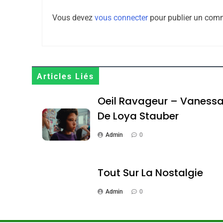
8
Vous devez
vous connecter
pour publier un comm
Maroc : Les Amandes D
Terroir
Articles Liés
DAFINA
MAROC
Oeil Ravageur – Vaness
De Loya Stauber
Admin
0
1
Tout Sur La Nostalgie
Admin
0
Oeil Ravageur – Vane
CINEMA
ISRAÉL