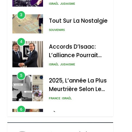
Boy George
3
Tout Sur La Nostalgie
SOUVENIRS
4
Accords D’Isaac:
L’alliance Pourrait
S’étendre À 13 Pays
ISRAÉL
JUDAISME
D’Amérique Latine
5
2025, L’année La Plus
Meurtrière Selon Le
Rapport D’ADL
FRANCE
ISRAÉL
Contre
6
FIÈRE, DIGNE ET
L’antisémitisme
RÉSILIENTE :
POURQUOI JE
ISRAÉL
JUDAISME