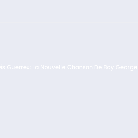
צילום: חיים צח /
לע"מ Photos By
: Haim Zach /
GPO
Dis Guerre»: La Nouvelle Chanson De Boy George
rt