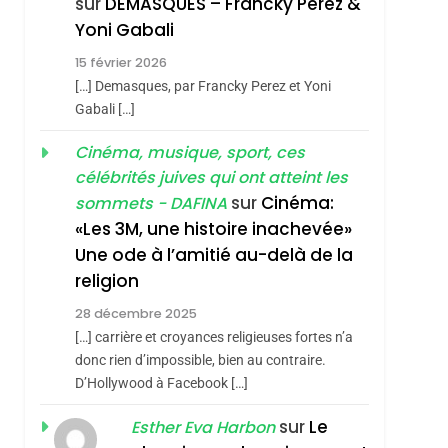
sur
DEMASQUES – Francky Perez &
Boy George
Yoni Gabali
3
Tout Sur La Nostalgie
15 février 2026
SOUVENIRS
[…] Demasques, par Francky Perez et Yoni
Gabali […]
4
Accords D’Isaac:
Cinéma, musique, sport, ces
L’alliance Pourrait
célébrités juives qui ont atteint les
S’étendre À 13 Pays
sur
Cinéma:
sommets - DAFINA
ISRAÉL
JUDAISME
sémitisme
D’Amérique Latine
«Les 3M, une histoire inachevée»
5
2025, L’année La Plus
Une ode à l’amitié au-delà de la
religion
Meurtrière Selon Le
Rapport D’ADL
28 décembre 2025
FRANCE
ISRAÉL
[…] carrière et croyances religieuses fortes n’a
Contre
6
donc rien d’impossible, bien au contraire.
FIÈRE, DIGNE ET
L’antisémitisme
D’Hollywood à Facebook […]
RÉSILIENTE :
sur
Le
POURQUOI JE
Esther Eva Harbon
ISRAÉL
JUDAISME