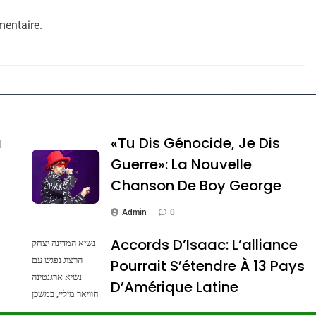
entaire.
e Tafraout, Le Miel De Tadla Azilal Consacrés P
a
«Tu Dis Génocide, Je Dis
Guerre»: La Nouvelle
Chanson De Boy George
Admin
0
Accords D’Isaac: L’alliance
נשיא המדינה יצחק
הרצוג נפגש עם
Pourrait S’étendre À 13 Pays
נשיא ארגנטינה
ssa De Loya Stauber
D’Amérique Latine
חוויאר מיליי, במשכן
הנשיא בירושלים.
Admin
0