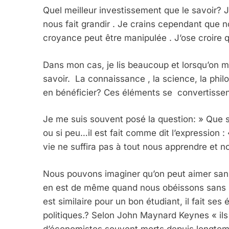
Quel meilleur investissement que le savoir? J
nous fait grandir . Je crains cependant que n
croyance peut être manipulée . J’ose croire 
5
Dans mon cas, je lis beaucoup et lorsqu’on
savoir. La connaissance , la science, la phil
en bénéficier? Ces éléments se convertissent 
2025, L’année La Plus
Je me suis souvent posé la question: » Que s
FRANCE
ISRAÉL
ou si peu…il est fait comme dit l’expression : 
vie ne suffira pas à tout nous apprendre et n
Nous pouvons imaginer qu’on peut aimer sans s
en est de même quand nous obéissons sans le
6
est similaire pour un bon étudiant, il fait se
politiques.? Selon John Maynard Keynes « il
d’économistes souvent morts depuis longtemps