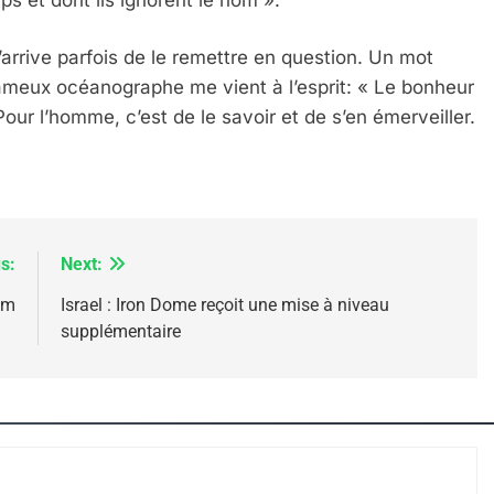
IENTE : POURQUOI JE REVENDIQUE MA JUDAÏTE Par T
m’arrive parfois de le remettre en question. Un mot
meux océanographe me vient à l’esprit: « Le bonheur
Pour l’homme, c’est de le savoir et de s’en émerveiller.
s:
Next:
im
Israel : Iron Dome reçoit une mise à niveau
supplémentaire
 – Jacques Hadida