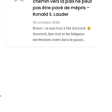
chemin vers la paix ne peut
REVENDIQUE MA
hérèse Zrihen-
7
pas être pavé de mépris –
CE QUI NOUS
JUDAÏTE Par Thérèse
Ronald S. Lauder
MANQUE – Jacques
Zrihen-Dvir
30 octobre 2025
Hadida
JUDAISME
Bravo ! Je suis tout à fait d'accord.
8
Smotrich, Ben Gvir et les Religieux
Maroc : Les Amandes
extrêmistes vivent dans le passé,…
De Tafraout, Le Miel
De Tadla Azilal
DAFINA
MAROC
Consacrés Produits
Du Terroir