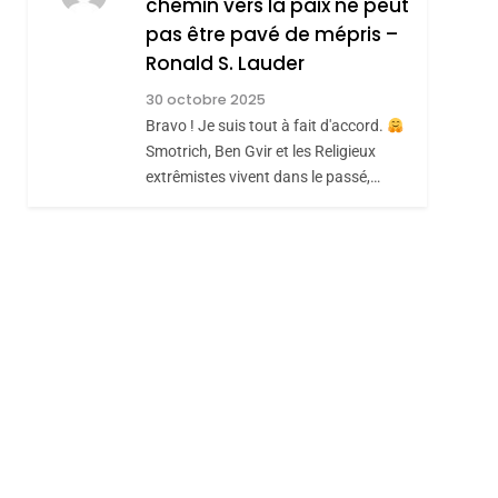
chemin vers la paix ne peut
ISRAÉL
JUDAISME
REVENDIQUE MA
pas être pavé de mépris –
7
CE QUI NOUS
JUDAÏTE Par Thérèse
Ronald S. Lauder
MANQUE – Jacques
Zrihen-Dvir
30 octobre 2025
Hadida
Bravo ! Je suis tout à fait d'accord.
JUDAISME
Smotrich, Ben Gvir et les Religieux
8
extrêmistes vivent dans le passé,…
Maroc : Les Amandes
De Tafraout, Le Miel
De Tadla Azilal
DAFINA
MAROC
Consacrés Produits
Du Terroir