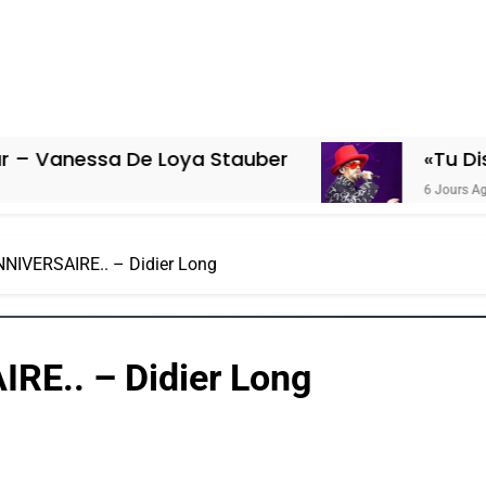
a De Loya Stauber
«Tu Dis Génocide,
6 Jours Ago
NIVERSAIRE.. – Didier Long
RE.. – Didier Long