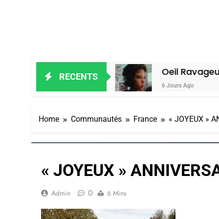
 Alain Amiel
Oeil Ravageur – Vaness
RECENTS
6 Jours Ago
Home
Communautés
France
« JOYEUX » AN
« JOYEUX » ANNIVERSAI
0
Admin
6 Mins