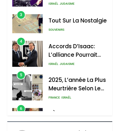
Nouvelle Chanson De
ISRAÉL
JUDAISME
Boy George
3
Tout Sur La Nostalgie
SOUVENIRS
4
Accords D’Isaac:
L’alliance Pourrait
S’étendre À 13 Pays
ISRAÉL
JUDAISME
D’Amérique Latine
5
2025, L’année La Plus
Meurtrière Selon Le
Rapport D’ADL
FRANCE
ISRAÉL
Contre
6
FIÈRE, DIGNE ET
L’antisémitisme
RÉSILIENTE :
POURQUOI JE