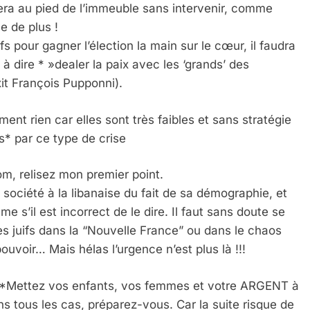
tera au pied de l’immeuble sans intervenir, comme
e de plus !
 pour gagner l’élection la main sur le cœur, il faudra
à dire * »dealer la paix avec les ‘grands’ des
xit François Pupponni).
ment rien car elles sont très faibles et sans stratégie
s* par ce type de crise
lom, relisez mon premier point.
société à la libanaise du fait de sa démographie, et
e s’il est incorrect de le dire. Il faut sans doute se
 Meurtrière Selon Le Rapport D’ADL Contre L’anti
es juifs dans la “Nouvelle France” ou dans le chaos
uvoir… Mais hélas l’urgence n’est plus là !!!
 *Mettez vos enfants, vos femmes et votre ARGENT à
ans tous les cas, préparez-vous. Car la suite risque de