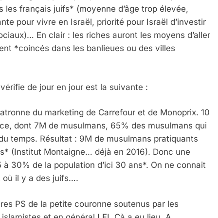
s les français juifs* (moyenne d’âge trop élevée,
nte pour vivre en Israël, priorité pour Israël d’investir
ciaux)… En clair : les riches auront les moyens d’aller
ent *coincés dans les banlieues ou des villes
érifie de jour en jour est la suivante :
 patronne du marketing de Carrefour et de Monoprix. 10
rance, dont 7M de musulmans, 65% des musulmans qui
t du temps. Résultat : 9M de musulmans pratiquants
s* (Institut Montaigne… déjà en 2016). Donc une
 à 30% de la population d’ici 30 ans*. On ne connait
ù il y a des juifs….
es PS de la petite couronne soutenus par les
islamistes et en général LFI. Cà a eu lieu. A