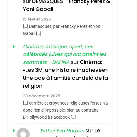
sur
DEMASQUES – Francky Perez &
Nouvelle Chanson De
ISRAÉL
JUDAISME
Yoni Gabali
Boy George
3
15 février 2026
Tout Sur La Nostalgie
[…] Demasques, par Francky Perez et Yoni
SOUVENIRS
Gabali […]
4
Cinéma, musique, sport, ces
Accords D’Isaac:
célébrités juives qui ont atteint les
L’alliance Pourrait
sur
Cinéma:
sommets - DAFINA
S’étendre À 13 Pays
ISRAÉL
JUDAISME
«Les 3M, une histoire inachevée»
D’Amérique Latine
Une ode à l’amitié au-delà de la
5
2025, L’année La Plus
religion
Meurtrière Selon Le
28 décembre 2025
Rapport D’ADL
FRANCE
ISRAÉL
[…] carrière et croyances religieuses fortes n’a
Contre
donc rien d’impossible, bien au contraire.
6
FIÈRE, DIGNE ET
D’Hollywood à Facebook […]
L’antisémitisme
RÉSILIENTE :
sur
Le
Esther Eva Harbon
POURQUOI JE