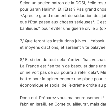
Selon un ancien patron de la DGSI, *elle res
pour Sarah Halimi*. Et l’Etat ? Pas grand chos
*Après le grand moment de séduction des juifs
que l’Etat passe aux choses sérieuses*. C’est 
banlieues* pour éviter une guerre civile » (di
7/ Que feront les institutions juives… *absolu
et moyens d’actions, et seraient vite balayée
5
8/ Et si rien de tout cela n’arrive, ‘has vesha
La France est *en train de basculer dans une 
on ne voit pas ce qui pourra arrêter cela*. Mêm
2025, L’année La Plus
battre pour imaginer encore une place pour l
FRANCE
ISRAÉL
économique et social de l’extrême droite au po
Donc oui. Préparez vous malheureusement !
l’abri en Israël, en Corse ou ailleurs*, mais d