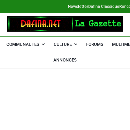
Newsletter
Dafina Classique
Renco
DAFINA
Le Net Des Juifs Du Maroc
COMMUNAUTES
CULTURE
FORUMS
MULTIME
ANNONCES