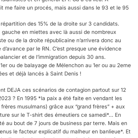
t me faire un procés, mais aussi dans le 93 et le 95
 répartition des 15% de la droite sur 3 candidats.
e gauche en miettes avec là aussi de nombreux
e ou de la droite républicaine n’arrivera donc au
e d’avance par le RN. C’est presque une évidence
lancier et de l’immigration depuis 30 ans.
a 1er ou de balayage de Mélenchon au 1er ou au 2eme
ées et déjà lancés à Saint Denis !
ent DEJA ces scénarios de contagion partout sur 12
2023 ? En 1995 *la paix a été faite en vendant les
 frères musulmans) grâce aux “grand frères” + aux
nature sur le T-shirt des émeutiers ce samedi*… En
êté au bout de 7 jours de business par terre. Mais en
venus le facteur explicatif du malheur en banlieue*. Et