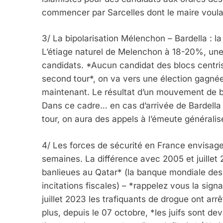
commencer par Sarcelles dont le maire voulai
3/ La bipolarisation Mélenchon – Bardella : la
L’étiage naturel de Melenchon à 18-20%, un
candidats. *Aucun candidat des blocs centrist
second tour*, on va vers une élection gagné
maintenant. Le résultat d’un mouvement de ba
Dans ce cadre… en cas d’arrivée de Bardell
tour, on aura des appels à l’émeute généralis
4/ Les forces de sécurité en France envisag
semaines. La différence avec 2005 et juillet 
banlieues au Qatar* (la banque mondiale des
incitations fiscales) – *rappelez vous la sig
juillet 2023 les trafiquants de drogue ont arr
plus, depuis le 07 octobre, *les juifs sont de