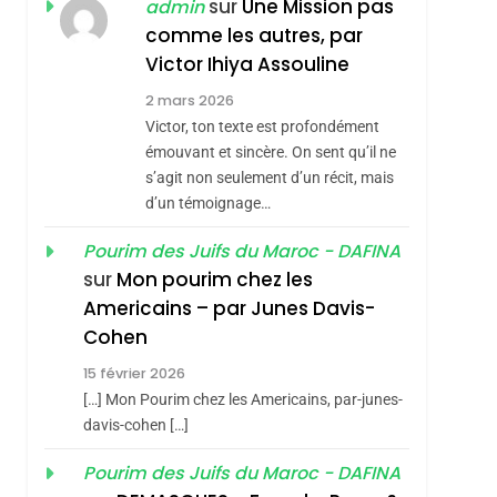
ISRAÉL
JUDAISME
sur
Une Mission pas
admin
REVENDIQUE MA
comme les autres, par
7
CE QUI NOUS
JUDAÏTE Par Thérèse
Victor Ihiya Assouline
MANQUE – Jacques
Zrihen-Dvir
2 mars 2026
Hadida
Victor, ton texte est profondément
JUDAISME
émouvant et sincère. On sent qu’il ne
8
s’agit non seulement d’un récit, mais
Maroc : Les Amandes
d’un témoignage…
De Tafraout, Le Miel
De Tadla Azilal
Pourim des Juifs du Maroc - DAFINA
DAFINA
MAROC
sur
Mon pourim chez les
Consacrés Produits
1
Americains – par Junes Davis-
Oeil Ravageur –
Du Terroir
Cohen
Vanessa De Loya
15 février 2026
Stauber
CINEMA
ISRAÉL
[…] Mon Pourim chez les Americains, par-junes-
2
davis-cohen […]
«Tu Dis Génocide, Je
Pourim des Juifs du Maroc - DAFINA
Dis Guerre»: La