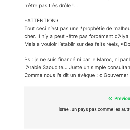
n’être pas très drôle !…
6
*ATTENTION*
Tout ceci n’est pas une *prophétie de malheur 
FIÈRE, DIGNE ET RÉSIL
cher. Il n’y a peut -être pas forcément d’Alya
Dvir
Mais à vouloir l’établir sur des faits réels, *
ISRAÉL
JUDAISME
Ps : je ne suis financé ni par le Maroc, ni par 
l’Arabie Saoudite… Juste un simple consultan
Comme nous l’a dit un évêque : « Gouverner c’e
7
Previou
Navigation
de
Israël, un pays pas comme les autr
CE QUI NOUS MANQUE
l’article
JUDAISME