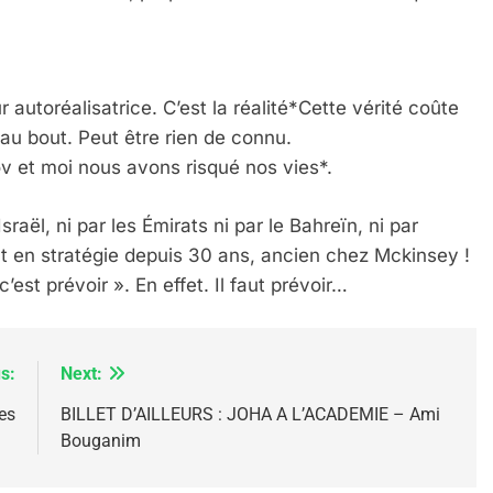
autoréalisatrice. C’est la réalité*Cette vérité coûte
IENTE : POURQUOI JE REVENDIQUE MA JUDAÏTE Par T
 au bout. Peut être rien de connu.
Dov et moi nous avons risqué nos vies*.
Israël, ni par les Émirats ni par le Bahreïn, ni par
t en stratégie depuis 30 ans, ancien chez Mckinsey !
st prévoir ». En effet. Il faut prévoir…
s:
Next:
es
BILLET D’AILLEURS : JOHA A L’ACADEMIE – Ami
Bouganim
 – Jacques Hadida