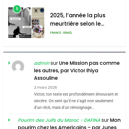
d’Amérique latine
5
2025, l’année la plus
meurtrière selon le
rapport d’ADL contre
FRANCE
ISRAÉL
l’antisémitisme
6
FIÈRE, DIGNE ET RÉSILIENTE :
POURQUOI JE REVENDIQUE
sur
Une Mission pas comme
admin
MA JUDAÏTE par Thérèse
les autres, par Victor Ihiya
ISRAÉL
JUDAISME
Assouline
Zrihen-Dvir
7
2 mars 2026
CE QUI NOUS MANQUE –
Victor, ton texte est profondément émouvant et
Jacques Hadida
sincère. On sent qu’il ne s’agit non seulement
d’un récit, mais d’un témoignage…
JUDAISME
sur
Mon
Pourim des Juifs du Maroc - DAFINA
8
pourim chez les Americains – par Junes