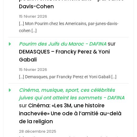
Maroc : Les amandes de
Davis-Cohen
Tafraout, le miel de Tadla
15 février 2026
Azilal consacrés produits
DAFINA
MAROC
[…] Mon Pourim chez les Americains, par-junes-davis-
du terroir
cohen […]
1
Oeil ravageur – Vanessa
sur
Pourim des Juifs du Maroc - DAFINA
De Loya Stauber
DEMASQUES – Francky Perez & Yoni
5
Gabali
CINEMA
ISRAÉL
2025, l’année la plus
15 février 2026
meurtrière selon le rapport
2
[…] Demasques, par Francky Perez et Yoni Gabali […]
«Tu dis génocide, je dis
d’ADL contre
FRANCE
ISRAÉL
guerre»: La nouvelle
Cinéma, musique, sport, ces célébrités
l’antisémitisme
juives qui ont atteint les sommets - DAFINA
chanson de Boy George
6
ISRAÉL
JUDAISME
FIÈRE, DIGNE ET RÉSILIENTE :
sur
Cinéma: «Les 3M, une histoire
inachevée» Une ode à l’amitié au-delà
POURQUOI JE REVENDIQUE
3
de la religion
MA JUDAÏTE par Thérèse
Tout sur la Nostalgie
ISRAÉL
JUDAISME
Zrihen-Dvir
28 décembre 2025
SOUVENIRS