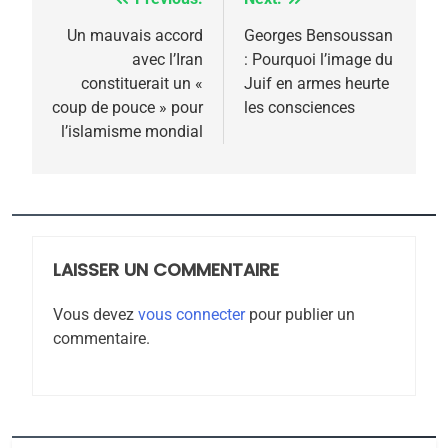
Navigation
6
FIÈRE, DIGNE ET RÉSILIENTE :
de
Un mauvais accord
Georges Bensoussan
POURQUOI JE REVENDIQUE
avec l’Iran
: Pourquoi l’image du
l’article
MA JUDAÏTE par Thérèse
constituerait un «
Juif en armes heurte
ISRAÉL
JUDAISME
coup de pouce » pour
les consciences
Zrihen-Dvir
l’islamisme mondial
7
CE QUI NOUS MANQUE –
Jacques Hadida
JUDAISME
LAISSER UN COMMENTAIRE
8
Maroc : Les amandes de
Vous devez
vous connecter
pour publier un
Tafraout, le miel de Tadla
commentaire.
Azilal consacrés produits
DAFINA
MAROC
du terroir
1
Oeil ravageur – Vanessa