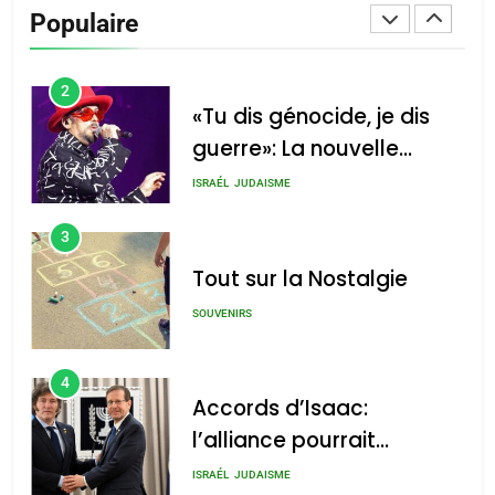
De Loya Stauber
Populaire
CINEMA
ISRAÉL
2
«Tu dis génocide, je dis
guerre»: La nouvelle
chanson de Boy George
ISRAÉL
JUDAISME
3
Tout sur la Nostalgie
SOUVENIRS
4
Accords d’Isaac:
l’alliance pourrait
s’étendre à 13 pays
ISRAÉL
JUDAISME