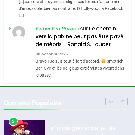
[…] carrière et croyances religieuses fortes n’a donc rien
7
CE QUI NOUS MANQUE –
d’impossible, bien au contraire. D’Hollywood à Facebook
[…]
Jacques Hadida
4
Accords d’Isaac:
sur
Le chemin
JUDAISME
Esther Eva Harbon
l’alliance pourrait
vers la paix ne peut pas être pavé
s’étendre à 13 pays
8
de mépris – Ronald S. Lauder
ISRAÉL
JUDAISME
Maroc : Les amandes de
d’Amérique latine
30 octobre 2025
Tafraout, le miel de Tadla
5
Bravo ! Je suis tout à fait d'accord.
Smotrich,
2025, l’année la plus
Azilal consacrés produits
DAFINA
MAROC
Ben Gvir et les Religieux extrêmistes vivent dans
meurtrière selon le
du terroir
le passé,…
rapport d’ADL contre
1
FRANCE
ISRAÉL
Oeil ravageur – Vanessa De
l’antisémitisme
Loya Stauber
6
Contenu Populaire
FIÈRE, DIGNE ET RÉSILIENTE :
CINEMA
ISRAÉL
POURQUOI JE REVENDIQUE
MA JUDAÏTE par Thérèse
2
ISRAÉL
JUDAISME
«Tu dis génocide, je dis
Zrihen-Dvir