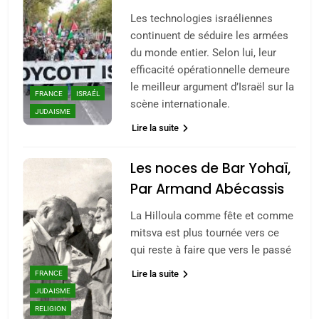
Les technologies israéliennes
continuent de séduire les armées
du monde entier. Selon lui, leur
efficacité opérationnelle demeure
le meilleur argument d’Israël sur la
FRANCE
ISRAÉL
scène internationale.
JUDAISME
Lire la suite
Les noces de Bar Yohaï,
Par Armand Abécassis
5
2025, l’année la plus
La Hilloula comme fête et comme
meurtrière selon le
mitsva est plus tournée vers ce
qui reste à faire que vers le passé
rapport d’ADL contre
FRANCE
ISRAÉL
l’antisémitisme
FRANCE
Lire la suite
6
JUDAISME
FIÈRE, DIGNE ET RÉSILIENTE :
RELIGION