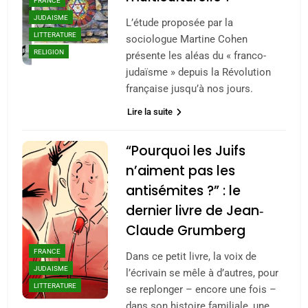
FRANCE
JUDAISME
L’étude proposée par la
LITTERATURE
sociologue Martine Cohen
RELIGION
présente les aléas du « franco-
judaïsme » depuis la Révolution
française jusqu’à nos jours.
Lire la suite
“Pourquoi les Juifs
n’aiment pas les
antisémites ?” : le
dernier livre de Jean‐
Claude Grumberg
FRANCE
Dans ce petit livre, la voix de
JUDAISME
l’écrivain se mêle à d’autres, pour
LITTERATURE
se replonger – encore une fois –
dans son histoire familiale, une