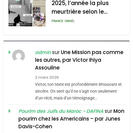
2025, l’année la plus
meurtrière selon le
rapport d’ADL contre
FRANCE
ISRAÉL
l’antisémitisme
6
FIÈRE, DIGNE ET RÉSILIENTE :
POURQUOI JE REVENDIQUE
sur
Une Mission pas comme
admin
MA JUDAÏTE par Thérèse
les autres, par Victor Ihiya
ISRAÉL
JUDAISME
Assouline
Zrihen-Dvir
7
2 mars 2026
CE QUI NOUS MANQUE –
Victor, ton texte est profondément émouvant et
Jacques Hadida
sincère. On sent qu’il ne s’agit non seulement
d’un récit, mais d’un témoignage…
JUDAISME
sur
Mon
Pourim des Juifs du Maroc - DAFINA
8
pourim chez les Americains – par Junes
Maroc : Les amandes de
Davis-Cohen
Tafraout, le miel de Tadla