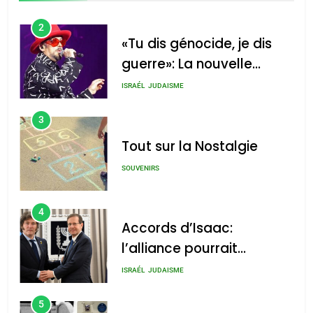
2
«Tu dis génocide, je dis
guerre»: La nouvelle
chanson de Boy George
ISRAÉL
JUDAISME
3
Tout sur la Nostalgie
SOUVENIRS
4
Accords d’Isaac:
l’alliance pourrait
s’étendre à 13 pays
ISRAÉL
JUDAISME
d’Amérique latine
5