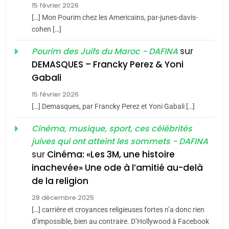
15 février 2026
Azilal consacrés produits
DAFINA
MAROC
[…] Mon Pourim chez les Americains, par-junes-davis-
du terroir
cohen […]
1
Oeil ravageur – Vanessa
sur
Pourim des Juifs du Maroc - DAFINA
De Loya Stauber
DEMASQUES – Francky Perez & Yoni
5
Gabali
CINEMA
ISRAÉL
2025, l’année la plus
15 février 2026
meurtrière selon le rapport
2
[…] Demasques, par Francky Perez et Yoni Gabali […]
«Tu dis génocide, je dis
d’ADL contre
FRANCE
ISRAÉL
guerre»: La nouvelle
Cinéma, musique, sport, ces célébrités
l’antisémitisme
juives qui ont atteint les sommets - DAFINA
chanson de Boy George
6
ISRAÉL
JUDAISME
FIÈRE, DIGNE ET RÉSILIENTE :
sur
Cinéma: «Les 3M, une histoire
inachevée» Une ode à l’amitié au-delà
POURQUOI JE REVENDIQUE
3
de la religion
MA JUDAÏTE par Thérèse
Tout sur la Nostalgie
ISRAÉL
JUDAISME
Zrihen-Dvir
28 décembre 2025
SOUVENIRS
[…] carrière et croyances religieuses fortes n’a donc rien
7
CE QUI NOUS MANQUE –
d’impossible, bien au contraire. D’Hollywood à Facebook