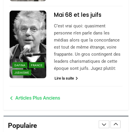
POURQUOI JE REVENDIQUE
MA JUDAÏTE par Thérèse
ISRAÉL
JUDAISME
Mai 68 et les juifs
Zrihen-Dvir
C’est vrai quoi: quasiment
7
CE QUI NOUS MANQUE –
personne n’en parle dans les
médias alors que la concordance
Jacques Hadida
est tout de même étrange, voire
JUDAISME
frappante. Un gros contingent des
leaders charismatiques de cette
8
DAFINA
FRANCE
époque sont juifs. Jugez plutôt:
Maroc : Les amandes de
JUDAISME
Lire la suite
Tafraout, le miel de Tadla
Azilal consacrés produits
DAFINA
MAROC
Navigation
du terroir
Articles Plus Anciens
1
des
Oeil ravageur – Vanessa
articles
De Loya Stauber
Populaire
CINEMA
ISRAÉL