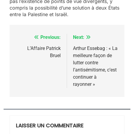
pas l’existence de points de vue divergents, y
compris la possibilité d’une solution à deux États
entre la Palestine et Israël.
Previous:
Next:
Navigation
de
L’Affaire Patrick
Arthur Essebag : « La
Bruel
meilleure façon de
l’article
lutter contre
l’antisémitisme, c’est
5
continuer à
2025, l’année la plus
rayonner »
meurtrière selon le
rapport d’ADL contre
FRANCE
ISRAÉL
l’antisémitisme
6
FIÈRE, DIGNE ET RÉSILIENTE :
LAISSER UN COMMENTAIRE
POURQUOI JE REVENDIQUE