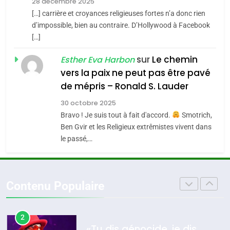
CE QUI NOUS MANQUE –
28 décembre 2025
Accords d’Isaac:
Jacques Hadida
[…] carrière et croyances religieuses fortes n’a donc rien
l’alliance pourrait
d’impossible, bien au contraire. D’Hollywood à Facebook
JUDAISME
s’étendre à 13 pays
[…]
ISRAÉL
JUDAISME
d’Amérique latine
8
sur
Le chemin
Esther Eva Harbon
5
Maroc : Les amandes de
vers la paix ne peut pas être pavé
2025, l’année la plus
Tafraout, le miel de Tadla
de mépris – Ronald S. Lauder
meurtrière selon le
Azilal consacrés produits
DAFINA
MAROC
rapport d’ADL contre
30 octobre 2025
FRANCE
ISRAÉL
du terroir
Bravo ! Je suis tout à fait d'accord.
Smotrich,
l’antisémitisme
1
Ben Gvir et les Religieux extrêmistes vivent dans
6
Oeil ravageur – Vanessa De
le passé,…
FIÈRE, DIGNE ET RÉSILIENTE :
Loya Stauber
POURQUOI JE REVENDIQUE
CINEMA
ISRAÉL
MA JUDAÏTE par Thérèse
ISRAÉL
JUDAISME
Contenu Populaire
Zrihen-Dvir
2
7
«Tu dis génocide, je dis
CE QUI NOUS MANQUE –
guerre»: La nouvelle
Jacques Hadida