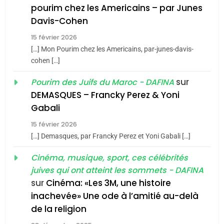
pourim chez les Americains – par Junes
du terroir
Davis-Cohen
1
Oeil ravageur – Vanessa
15 février 2026
De Loya Stauber
[…] Mon Pourim chez les Americains, par-junes-davis-
cohen […]
CINEMA
ISRAÉL
sur
Pourim des Juifs du Maroc - DAFINA
5
2
2025, l’année la plus
DEMASQUES – Francky Perez & Yoni
«Tu dis génocide, je dis
meurtrière selon le rapport
Gabali
guerre»: La nouvelle
d’ADL contre
FRANCE
ISRAÉL
15 février 2026
chanson de Boy George
ISRAÉL
JUDAISME
l’antisémitisme
[…] Demasques, par Francky Perez et Yoni Gabali […]
6
3
Cinéma, musique, sport, ces célébrités
FIÈRE, DIGNE ET RÉSILIENTE :
juives qui ont atteint les sommets - DAFINA
Tout sur la Nostalgie
POURQUOI JE REVENDIQUE
sur
Cinéma: «Les 3M, une histoire
MA JUDAÏTE par Thérèse
SOUVENIRS
ISRAÉL
JUDAISME
inachevée» Une ode à l’amitié au-delà
Zrihen-Dvir
de la religion
7
4