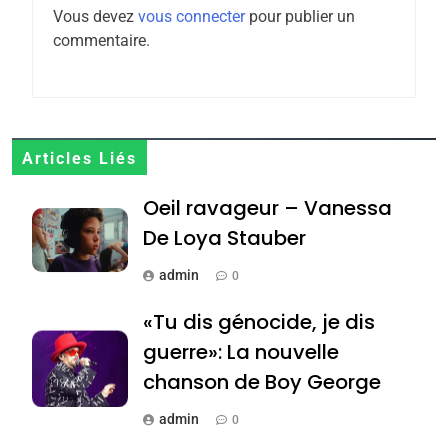
MA JUDAÏTE par Thérèse
Vous devez
vous connecter
pour publier un
ISRAÉL
JUDAISME
Zrihen-Dvir
commentaire.
7
CE QUI NOUS MANQUE –
Jacques Hadida
JUDAISME
Articles Liés
8
Oeil ravageur – Vanessa
Maroc : Les amandes de
De Loya Stauber
Tafraout, le miel de Tadla
Azilal consacrés produits
admin
0
DAFINA
MAROC
du terroir
«Tu dis génocide, je dis
1
guerre»: La nouvelle
Oeil ravageur – Vanessa
chanson de Boy George
De Loya Stauber
CINEMA
ISRAÉL
admin
0