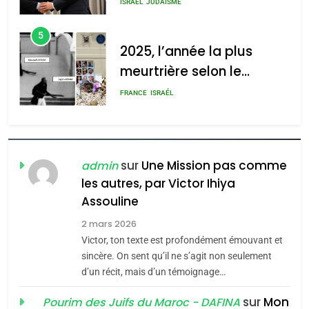
meurtrière selon le rapport
meurtrière selon le
d’ADL contre
rapport d’ADL contre
FRANCE
ISRAÉL
l’antisémitisme
l’antisémitisme
6
admin
0
FIÈRE, DIGNE ET RÉSILIENTE :
POURQUOI JE REVENDIQUE
MA JUDAÏTE par Thérèse
ISRAÉL
JUDAISME
Zrihen-Dvir
7
sur
Une Mission pas comme
admin
CE QUI NOUS MANQUE –
les autres, par Victor Ihiya
Jacques Hadida
Assouline
JUDAISME
2 mars 2026
Victor, ton texte est profondément émouvant et
8
sincère. On sent qu’il ne s’agit non seulement
Maroc : Les amandes de
d’un récit, mais d’un témoignage…
Tafraout, le miel de Tadla
Azilal consacrés produits
sur
Mon
Pourim des Juifs du Maroc - DAFINA
DAFINA
MAROC