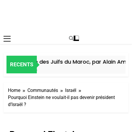
Histoire des Juifs du Maroc, par Alain Amiel
RECENTS
5 Jours Ago
Home
Communautés
Israél
Pourquoi Einstein ne voulait-il pas devenir président
d’Israël ?