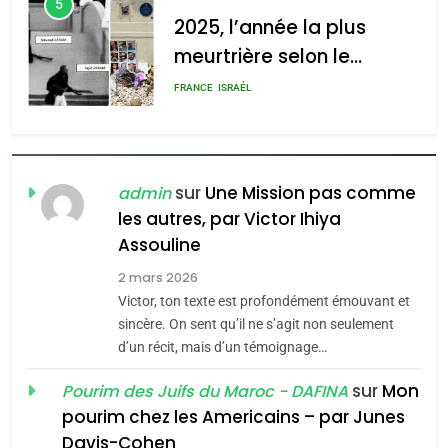
5
2025, l’année la plus
meurtrière selon le
rapport d’ADL contre
FRANCE
ISRAÉL
l’antisémitisme
6
FIÈRE, DIGNE ET RÉSILIENTE :
POURQUOI JE REVENDIQUE
sur
Une Mission pas comme
admin
MA JUDAÏTE par Thérèse
les autres, par Victor Ihiya
ISRAÉL
JUDAISME
Assouline
Zrihen-Dvir
7
2 mars 2026
CE QUI NOUS MANQUE –
Victor, ton texte est profondément émouvant et
Jacques Hadida
sincère. On sent qu’il ne s’agit non seulement
d’un récit, mais d’un témoignage…
JUDAISME
sur
Mon
Pourim des Juifs du Maroc - DAFINA
8
pourim chez les Americains – par Junes
Maroc : Les amandes de
Davis-Cohen