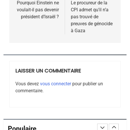
de
Pourquoi Einstein ne
Le procureur de la
POURQUOI JE REVENDIQUE
voulait-il pas devenir
CPI admet qu’il n’a
l’article
MA JUDAÏTE par Thérèse
président d’Israël ?
pas trouvé de
ISRAÉL
JUDAISME
preuves de génocide
Zrihen-Dvir
à Gaza
7
CE QUI NOUS MANQUE –
Jacques Hadida
JUDAISME
LAISSER UN COMMENTAIRE
8
Maroc : Les amandes de
Vous devez
vous connecter
pour publier un
Tafraout, le miel de Tadla
commentaire.
Azilal consacrés produits
DAFINA
MAROC
du terroir
1
Oeil ravageur – Vanessa
De Loya Stauber
Populaire