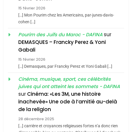
Tafraout, le miel de Tadla
15 février 2026
Azilal consacrés produits
DAFINA
MAROC
[…] Mon Pourim chez les Americains, par-junes-davis-
du terroir
cohen […]
1
Oeil ravageur – Vanessa
sur
Pourim des Juifs du Maroc - DAFINA
De Loya Stauber
DEMASQUES – Francky Perez & Yoni
5
Gabali
CINEMA
ISRAÉL
2025, l’année la plus
15 février 2026
meurtrière selon le rapport
2
[…] Demasques, par Francky Perez et Yoni Gabali […]
«Tu dis génocide, je dis
d’ADL contre
FRANCE
ISRAÉL
guerre»: La nouvelle
Cinéma, musique, sport, ces célébrités
l’antisémitisme
juives qui ont atteint les sommets - DAFINA
chanson de Boy George
6
ISRAÉL
JUDAISME
FIÈRE, DIGNE ET RÉSILIENTE :
sur
Cinéma: «Les 3M, une histoire
inachevée» Une ode à l’amitié au-delà
POURQUOI JE REVENDIQUE
3
de la religion
MA JUDAÏTE par Thérèse
Tout sur la Nostalgie
ISRAÉL
JUDAISME
Zrihen-Dvir
28 décembre 2025
SOUVENIRS
[…] carrière et croyances religieuses fortes n’a donc rien
7