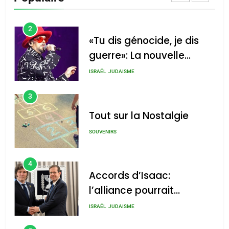
CINEMA
ISRAÉL
2
«Tu dis génocide, je dis
guerre»: La nouvelle
chanson de Boy George
ISRAÉL
JUDAISME
3
Tout sur la Nostalgie
SOUVENIRS
4
Accords d’Isaac:
l’alliance pourrait
s’étendre à 13 pays
ISRAÉL
JUDAISME
d’Amérique latine