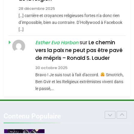
JUDAISME
l’alliance pourrait
28 décembre 2025
s’étendre à 13 pays
[…] carrière et croyances religieuses fortes n’a donc rien
8
ISRAÉL
JUDAISME
Maroc : Les amandes de
d’impossible, bien au contraire. D’Hollywood à Facebook
d’Amérique latine
[…]
Tafraout, le miel de Tadla
5
2025, l’année la plus
Azilal consacrés produits
sur
Le chemin
DAFINA
MAROC
Esther Eva Harbon
meurtrière selon le
du terroir
vers la paix ne peut pas être pavé
rapport d’ADL contre
1
de mépris – Ronald S. Lauder
FRANCE
ISRAÉL
Oeil ravageur – Vanessa De
l’antisémitisme
30 octobre 2025
Loya Stauber
6
Bravo ! Je suis tout à fait d'accord.
Smotrich,
FIÈRE, DIGNE ET RÉSILIENTE :
CINEMA
ISRAÉL
Ben Gvir et les Religieux extrêmistes vivent dans
POURQUOI JE REVENDIQUE
le passé,…
MA JUDAÏTE par Thérèse
2
ISRAÉL
JUDAISME
«Tu dis génocide, je dis
Zrihen-Dvir
guerre»: La nouvelle
7
Contenu Populaire
CE QUI NOUS MANQUE –
chanson de Boy George
ISRAÉL
JUDAISME
Jacques Hadida