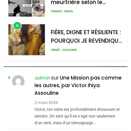
2025, l’année la plus
rapport d’ADL contre
meurtrière selon le rapport
FRANCE
ISRAÉL
l’antisémitisme
d’ADL contre
6
l’antisémitisme
FIÈRE, DIGNE ET RÉSILIENTE :
POURQUOI JE REVENDIQUE
admin
0
MA JUDAÏTE par Thérèse
ISRAÉL
JUDAISME
Zrihen-Dvir
7
CE QUI NOUS MANQUE –
Jacques Hadida
sur
Une Mission pas comme
admin
les autres, par Victor Ihiya
JUDAISME
Assouline
8
2 mars 2026
Maroc : Les amandes de
Victor, ton texte est profondément émouvant et
Tafraout, le miel de Tadla
sincère. On sent qu’il ne s’agit non seulement
Azilal consacrés produits
d’un récit, mais d’un témoignage…
DAFINA
MAROC