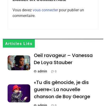
ISRAÉL
JUDAISME
Zrihen-Dvir
Vous devez
vous connecter
pour publier un
7
commentaire.
CE QUI NOUS MANQUE –
Jacques Hadida
JUDAISME
8
Articles Liés
Maroc : Les amandes de
Oeil ravageur – Vanessa
Tafraout, le miel de Tadla
Azilal consacrés produits
De Loya Stauber
DAFINA
MAROC
du terroir
admin
0
1
Oeil ravageur – Vanessa
«Tu dis génocide, je dis
De Loya Stauber
guerre»: La nouvelle
CINEMA
ISRAÉL
chanson de Boy George
2
admin
0