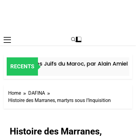
Histoire des Juifs du Maroc, par Alain Amiel
RECENTS
6 Jours Ago
Home
DAFINA
Histoire des Marranes, martyrs sous l’Inquisition
Histoire des Marranes,