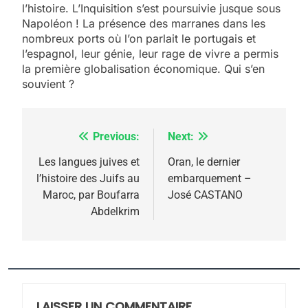
l’histoire. L’Inquisition s’est poursuivie jusque sous
Napoléon ! La présence des marranes dans les
nombreux ports où l’on parlait le portugais et
l’espagnol, leur génie, leur rage de vivre a permis
la première globalisation économique. Qui s’en
souvient ?
Previous:
Next:
Navigation
5
de
Les langues juives et
Oran, le dernier
2025, l’année la plus
l’histoire des Juifs au
embarquement –
l’article
meurtrière selon le
Maroc, par Boufarra
José CASTANO
Abdelkrim
rapport d’ADL contre
FRANCE
ISRAÉL
l’antisémitisme
6
FIÈRE, DIGNE ET RÉSILIENTE :
POURQUOI JE REVENDIQUE
MA JUDAÏTE par Thérèse
LAISSER UN COMMENTAIRE