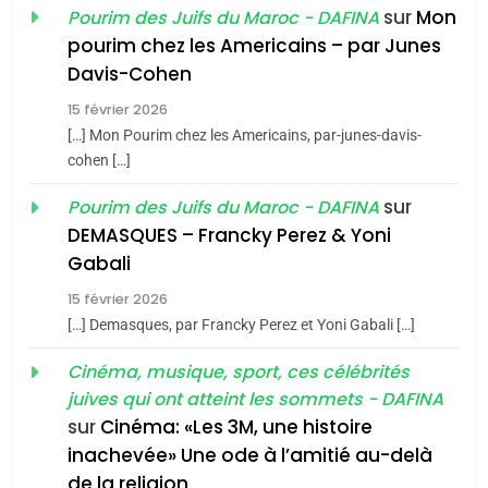
du terroir
sur
Mon
Pourim des Juifs du Maroc - DAFINA
1
pourim chez les Americains – par Junes
Oeil ravageur – Vanessa
Davis-Cohen
De Loya Stauber
15 février 2026
5
CINEMA
ISRAÉL
2025, l’année la plus
[…] Mon Pourim chez les Americains, par-junes-davis-
cohen […]
meurtrière selon le rapport
2
«Tu dis génocide, je dis
d’ADL contre
sur
Pourim des Juifs du Maroc - DAFINA
FRANCE
ISRAÉL
guerre»: La nouvelle
l’antisémitisme
DEMASQUES – Francky Perez & Yoni
chanson de Boy George
6
Gabali
ISRAÉL
JUDAISME
FIÈRE, DIGNE ET RÉSILIENTE :
15 février 2026
POURQUOI JE REVENDIQUE
3
[…] Demasques, par Francky Perez et Yoni Gabali […]
MA JUDAÏTE par Thérèse
Tout sur la Nostalgie
ISRAÉL
JUDAISME
Cinéma, musique, sport, ces célébrités
Zrihen-Dvir
SOUVENIRS
juives qui ont atteint les sommets - DAFINA
7
CE QUI NOUS MANQUE –
sur
Cinéma: «Les 3M, une histoire
inachevée» Une ode à l’amitié au-delà
Jacques Hadida
4
Accords d’Isaac:
de la religion