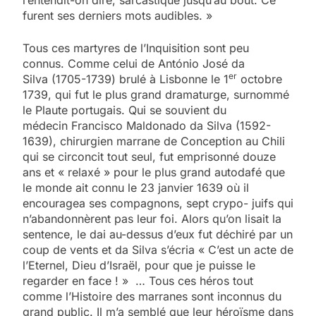
furent ses derniers mots audibles. »
Tous ces martyres de l’Inquisition sont peu
connus. Comme celui de António José da
er
Silva (1705-1739) brulé à Lisbonne le 1
octobre
1739, qui fut le plus grand dramaturge, surnommé
le Plaute portugais. Qui se souvient du
médecin Francisco Maldonado da Silva (1592-
1639), chirurgien marrane de Conception au Chili
qui se circoncit tout seul, fut emprisonné douze
ans et « relaxé » pour le plus grand autodafé que
le monde ait connu le 23 janvier 1639 où il
encouragea ses compagnons, sept crypo- juifs qui
n’abandonnèrent pas leur foi. Alors qu’on lisait la
sentence, le dai au-dessus d’eux fut déchiré par un
coup de vents et da Silva s’écria « C’est un acte de
l’Eternel, Dieu d’Israël, pour que je puisse le
regarder en face ! » … Tous ces héros tout
comme l’Histoire des marranes sont inconnus du
grand public. Il m’a semblé que leur héroïsme dans