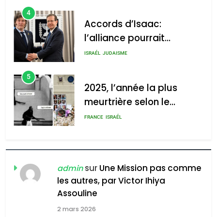
4
Accords d’Isaac:
l’alliance pourrait
s’étendre à 13 pays
ISRAÉL
JUDAISME
d’Amérique latine
5
2025, l’année la plus
meurtrière selon le
rapport d’ADL contre
FRANCE
ISRAÉL
l’antisémitisme
6
FIÈRE, DIGNE ET RÉSILIENTE :
POURQUOI JE REVENDIQUE
sur
Une Mission pas comme
admin
MA JUDAÏTE par Thérèse
ISRAÉL
JUDAISME
les autres, par Victor Ihiya
Zrihen-Dvir
Assouline
7
CE QUI NOUS MANQUE –
2 mars 2026