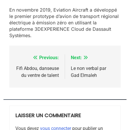
2025, l’année la plus
En novembre 2019, Eviation Aircraft a développé
meurtrière selon le
le premier prototype d’avion de transport régional
rapport d’ADL contre
FRANCE
ISRAÉL
électrique à émission zéro en utilisant la
l’antisémitisme
plateforme 3DEXPERIENCE Cloud de Dassault
6
Systèmes.
FIÈRE, DIGNE ET RÉSILIENTE :
POURQUOI JE REVENDIQUE
MA JUDAÏTE par Thérèse
Previous:
Next:
Navigation
ISRAÉL
JUDAISME
Zrihen-Dvir
de
Fifi Abdou, danseuse
Le non verbal par
7
du ventre de talent
Gad Elmaleh
CE QUI NOUS MANQUE –
l’article
Jacques Hadida
JUDAISME
8
LAISSER UN COMMENTAIRE
Maroc : Les amandes de
Tafraout, le miel de Tadla
Vous devez
vous connecter
pour publier un