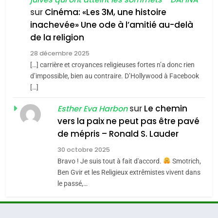
6
FIÈRE, DIGNE ET RÉSILIENTE :
sur
Cinéma: «Les 3M, une histoire
3
inachevée» Une ode à l’amitié au-delà
POURQUOI JE REVENDIQUE
de la religion
Tout sur la Nostalgie
MA JUDAÏTE par Thérèse
ISRAÉL
JUDAISME
Zrihen-Dvir
28 décembre 2025
SOUVENIRS
[…] carrière et croyances religieuses fortes n’a donc rien
7
CE QUI NOUS MANQUE –
d’impossible, bien au contraire. D’Hollywood à Facebook
4
[…]
Jacques Hadida
Accords d’Isaac:
sur
Le chemin
JUDAISME
Esther Eva Harbon
l’alliance pourrait
vers la paix ne peut pas être pavé
s’étendre à 13 pays
ISRAÉL
JUDAISME
8
de mépris – Ronald S. Lauder
d’Amérique latine
Maroc : Les amandes de
5
30 octobre 2025
Tafraout, le miel de Tadla
2025, l’année la plus
Bravo ! Je suis tout à fait d'accord.
Smotrich,
Azilal consacrés produits
DAFINA
MAROC
meurtrière selon le
Ben Gvir et les Religieux extrêmistes vivent dans
du terroir
le passé,…
rapport d’ADL contre
FRANCE
ISRAÉL
1
l’antisémitisme
Oeil ravageur – Vanessa De
6