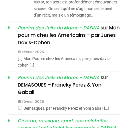
Victor, ton texte est profondément émouvant et
Jacques Hadida
sincère. On sent qu’il ne s’agit non seulement
JUDAISME
d’un récit, mais d’un témoignage…
sur
Mon
8
Pourim des Juifs du Maroc - DAFINA
Maroc : Les amandes de
pourim chez les Americains – par Junes
Tafraout, le miel de Tadla
Davis-Cohen
Azilal consacrés produits
DAFINA
MAROC
15 février 2026
du terroir
[…] Mon Pourim chez les Americains, par-junes-davis-
1
cohen […]
Oeil ravageur – Vanessa
sur
Pourim des Juifs du Maroc - DAFINA
De Loya Stauber
DEMASQUES – Francky Perez & Yoni
CINEMA
ISRAÉL
5
Gabali
2025, l’année la plus
15 février 2026
2
meurtrière selon le rapport
«Tu dis génocide, je dis
[…] Demasques, par Francky Perez et Yoni Gabali […]
d’ADL contre
FRANCE
ISRAÉL
guerre»: La nouvelle
Cinéma, musique, sport, ces célébrités
l’antisémitisme
chanson de Boy George
ISRAÉL
JUDAISME
juives qui ont atteint les sommets - DAFINA