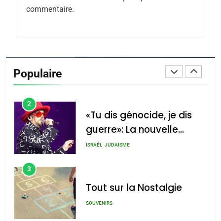
Azilal consacrés produits
commentaire.
DAFINA
MAROC
du terroir
1
Oeil ravageur – Vanessa
De Loya Stauber
Populaire
CINEMA
ISRAÉL
2
«Tu dis génocide, je dis
guerre»: La nouvelle
chanson de Boy George
ISRAÉL
JUDAISME
3
Tout sur la Nostalgie
SOUVENIRS