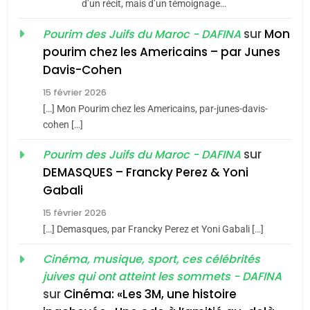
d’un récit, mais d’un témoignage…
JUDAISME
sur
Mon
Pourim des Juifs du Maroc - DAFINA
8
pourim chez les Americains – par Junes
Maroc : Les amandes de
Davis-Cohen
Tafraout, le miel de Tadla
15 février 2026
Azilal consacrés produits
DAFINA
MAROC
[…] Mon Pourim chez les Americains, par-junes-davis-
du terroir
cohen […]
1
Oeil ravageur – Vanessa
sur
Pourim des Juifs du Maroc - DAFINA
De Loya Stauber
DEMASQUES – Francky Perez & Yoni
5
Gabali
CINEMA
ISRAÉL
2025, l’année la plus
15 février 2026
meurtrière selon le rapport
2
[…] Demasques, par Francky Perez et Yoni Gabali […]
«Tu dis génocide, je dis
d’ADL contre
FRANCE
ISRAÉL
guerre»: La nouvelle
Cinéma, musique, sport, ces célébrités
l’antisémitisme
juives qui ont atteint les sommets - DAFINA
chanson de Boy George
6
ISRAÉL
JUDAISME
FIÈRE, DIGNE ET RÉSILIENTE :
sur
Cinéma: «Les 3M, une histoire