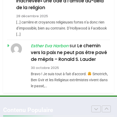
inachevée» Une ode à l’amitié au-delà
POURQUOI JE REVENDIQUE
3
de la religion
MA JUDAÏTE par Thérèse
Tout sur la Nostalgie
ISRAÉL
JUDAISME
Zrihen-Dvir
28 décembre 2025
SOUVENIRS
[…] carrière et croyances religieuses fortes n’a donc rien
7
CE QUI NOUS MANQUE –
d’impossible, bien au contraire. D’Hollywood à Facebook
[…]
Jacques Hadida
4
Accords d’Isaac:
sur
Le chemin
JUDAISME
Esther Eva Harbon
l’alliance pourrait
vers la paix ne peut pas être pavé
s’étendre à 13 pays
8
de mépris – Ronald S. Lauder
ISRAÉL
JUDAISME
Maroc : Les amandes de
d’Amérique latine
30 octobre 2025
Tafraout, le miel de Tadla
5
Bravo ! Je suis tout à fait d'accord.
Smotrich,
2025, l’année la plus
Azilal consacrés produits
DAFINA
MAROC
Ben Gvir et les Religieux extrêmistes vivent dans
meurtrière selon le
du terroir
le passé,…
rapport d’ADL contre
1
FRANCE
ISRAÉL
Oeil ravageur – Vanessa De
l’antisémitisme
Loya Stauber
6
Contenu Populaire
FIÈRE, DIGNE ET RÉSILIENTE :
CINEMA
ISRAÉL