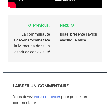
meurtrière selon le
rapport d’ADL contre
FRANCE
ISRAÉL
l’antisémitisme
6
FIÈRE, DIGNE ET RÉSILIENTE :
Previous:
Next:
Navigation
POURQUOI JE REVENDIQUE
de
La communauté
Israel presente l’avion
MA JUDAÏTE par Thérèse
judéo-marocaine fête
électrique Alice
ISRAÉL
JUDAISME
l’article
la Mimouna dans un
Zrihen-Dvir
esprit de convivialité
7
CE QUI NOUS MANQUE –
Jacques Hadida
JUDAISME
LAISSER UN COMMENTAIRE
8
Maroc : Les amandes de
Vous devez
vous connecter
pour publier un
Tafraout, le miel de Tadla
commentaire.
Azilal consacrés produits
DAFINA
MAROC