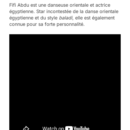
Fifi Abd
u
est une danseuse orientale et actrice
égyptienne. Star incontestée de la danse orientale
égyptienne et du style
baladi
, elle est également
connue pour sa forte personnalité.
5
2025, l’année la plus