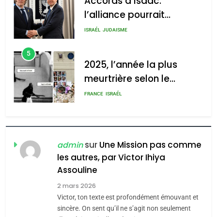
Accords d’Isaac:
l’alliance pourrait
s’étendre à 13 pays
ISRAÉL
JUDAISME
d’Amérique latine
5
2025, l’année la plus
meurtrière selon le
rapport d’ADL contre
FRANCE
ISRAÉL
l’antisémitisme
6
FIÈRE, DIGNE ET RÉSILIENTE :
POURQUOI JE REVENDIQUE
sur
Une Mission pas comme
admin
MA JUDAÏTE par Thérèse
les autres, par Victor Ihiya
ISRAÉL
JUDAISME
Assouline
Zrihen-Dvir
7
2 mars 2026
CE QUI NOUS MANQUE –
Victor, ton texte est profondément émouvant et
Jacques Hadida
sincère. On sent qu’il ne s’agit non seulement