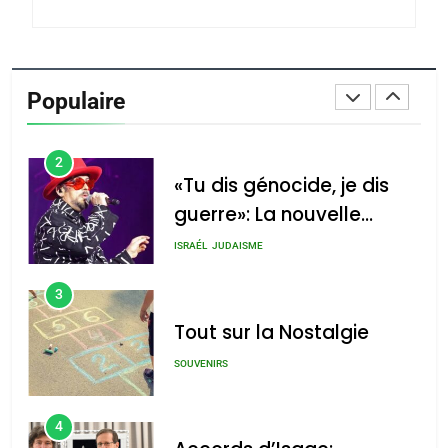
du terroir
1
Oeil ravageur – Vanessa
De Loya Stauber
Populaire
CINEMA
ISRAÉL
2
«Tu dis génocide, je dis
guerre»: La nouvelle
chanson de Boy George
ISRAÉL
JUDAISME
3
Tout sur la Nostalgie
SOUVENIRS
4