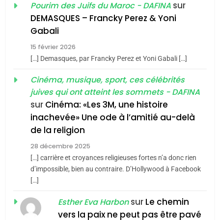
Oeil ravageur – Vanessa
sur
Pourim des Juifs du Maroc - DAFINA
De Loya Stauber
DEMASQUES – Francky Perez & Yoni
5
Gabali
CINEMA
ISRAÉL
2025, l’année la plus
15 février 2026
meurtrière selon le rapport
2
[…] Demasques, par Francky Perez et Yoni Gabali […]
«Tu dis génocide, je dis
d’ADL contre
FRANCE
ISRAÉL
guerre»: La nouvelle
Cinéma, musique, sport, ces célébrités
l’antisémitisme
juives qui ont atteint les sommets - DAFINA
chanson de Boy George
6
ISRAÉL
JUDAISME
FIÈRE, DIGNE ET RÉSILIENTE :
sur
Cinéma: «Les 3M, une histoire
inachevée» Une ode à l’amitié au-delà
POURQUOI JE REVENDIQUE
3
de la religion
MA JUDAÏTE par Thérèse
Tout sur la Nostalgie
ISRAÉL
JUDAISME
Zrihen-Dvir
28 décembre 2025
SOUVENIRS
[…] carrière et croyances religieuses fortes n’a donc rien
7
CE QUI NOUS MANQUE –
d’impossible, bien au contraire. D’Hollywood à Facebook
[…]
Jacques Hadida
4
Accords d’Isaac:
sur
Le chemin
JUDAISME
Esther Eva Harbon
l’alliance pourrait
vers la paix ne peut pas être pavé