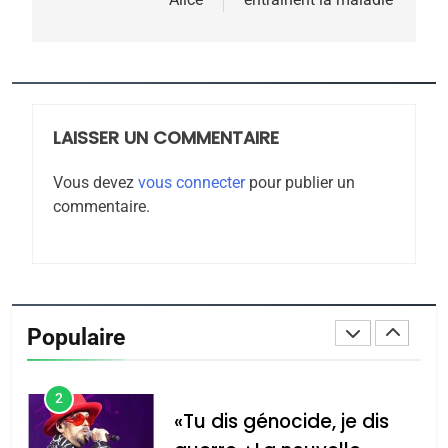
7
CE QUI NOUS MANQUE –
Jacques Hadida
JUDAISME
LAISSER UN COMMENTAIRE
8
Maroc : Les amandes de
Vous devez
vous connecter
pour publier un
Tafraout, le miel de Tadla
commentaire.
Azilal consacrés produits
DAFINA
MAROC
du terroir
1
Oeil ravageur – Vanessa
De Loya Stauber
Populaire
CINEMA
ISRAÉL
2
«Tu dis génocide, je dis