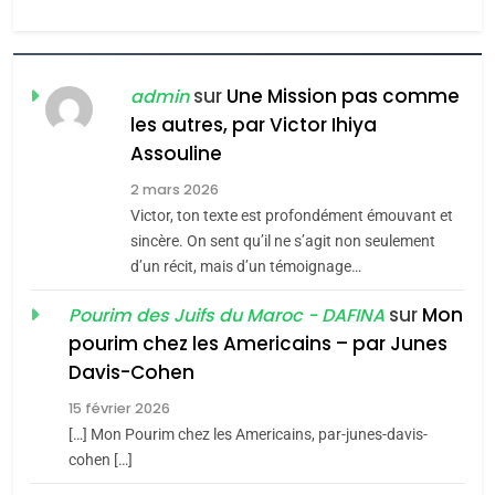
l’antisémitisme
6
FIÈRE, DIGNE ET RÉSILIENTE :
POURQUOI JE REVENDIQUE
sur
Une Mission pas comme
admin
MA JUDAÏTE par Thérèse
les autres, par Victor Ihiya
ISRAÉL
JUDAISME
Assouline
Zrihen-Dvir
7
2 mars 2026
CE QUI NOUS MANQUE –
Victor, ton texte est profondément émouvant et
Jacques Hadida
sincère. On sent qu’il ne s’agit non seulement
d’un récit, mais d’un témoignage…
JUDAISME
sur
Mon
Pourim des Juifs du Maroc - DAFINA
8
pourim chez les Americains – par Junes
Maroc : Les amandes de
Davis-Cohen
Tafraout, le miel de Tadla
15 février 2026
Azilal consacrés produits
DAFINA
MAROC
[…] Mon Pourim chez les Americains, par-junes-davis-
du terroir
cohen […]
1