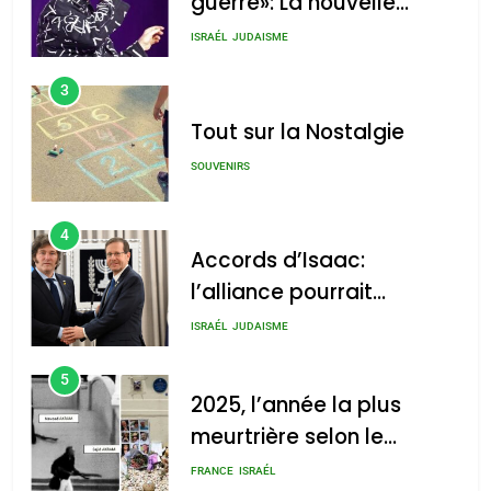
guerre»: La nouvelle
chanson de Boy George
ISRAÉL
JUDAISME
3
Tout sur la Nostalgie
SOUVENIRS
4
Accords d’Isaac:
l’alliance pourrait
s’étendre à 13 pays
ISRAÉL
JUDAISME
d’Amérique latine
5
2025, l’année la plus
meurtrière selon le
rapport d’ADL contre
FRANCE
ISRAÉL