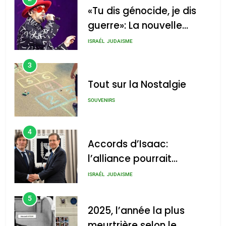
«Tu dis génocide, je dis
guerre»: La nouvelle
chanson de Boy George
ISRAÉL
JUDAISME
3
Tout sur la Nostalgie
SOUVENIRS
4
Accords d’Isaac:
l’alliance pourrait
s’étendre à 13 pays
ISRAÉL
JUDAISME
d’Amérique latine
5
2025, l’année la plus
meurtrière selon le