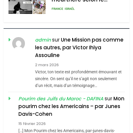
rapport d’ADL contre
FRANCE
ISRAÉL
l’antisémitisme
6
FIÈRE, DIGNE ET RÉSILIENTE :
POURQUOI JE REVENDIQUE
sur
Une Mission pas comme
admin
MA JUDAÏTE par Thérèse
les autres, par Victor Ihiya
ISRAÉL
JUDAISME
Assouline
Zrihen-Dvir
7
2 mars 2026
CE QUI NOUS MANQUE –
Victor, ton texte est profondément émouvant et
Jacques Hadida
sincère. On sent qu’il ne s’agit non seulement
d’un récit, mais d’un témoignage…
JUDAISME
sur
Mon
Pourim des Juifs du Maroc - DAFINA
8
pourim chez les Americains – par Junes
Maroc : Les amandes de
Davis-Cohen
Tafraout, le miel de Tadla
15 février 2026
Azilal consacrés produits
DAFINA
MAROC
[…] Mon Pourim chez les Americains, par-junes-davis-