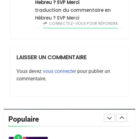
ISRAÉL
JUDAISME
Hebreu ? SVP Merci
Zrihen-Dvir
traduction du commentaire en
7
Hébreu ? SVP Merci
CE QUI NOUS MANQUE –
CONNECTEZ-VOUS POUR RÉPONDRE
Jacques Hadida
JUDAISME
LAISSER UN COMMENTAIRE
8
Maroc : Les amandes de
Vous devez
vous connecter
pour publier un
Tafraout, le miel de Tadla
commentaire.
Azilal consacrés produits
DAFINA
MAROC
du terroir
1
Oeil ravageur – Vanessa
De Loya Stauber
Populaire
CINEMA
ISRAÉL
2