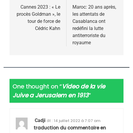
de
Cannes 2023 : « Le
Maroc: 20 ans après,
procès Goldman », le
les attentats de
l’article
tour de force de
Casablanca ont
Cédric Kahn
redéfini la lutte
antiterroriste du
royaume
5
2025, l’année la plus
meurtrière selon le
One thought on “
Video de la vie
rapport d’ADL contre
Juive a Jerusalem en 1913
”
FRANCE
ISRAÉL
l’antisémitisme
6
FIÈRE, DIGNE ET RÉSILIENTE :
Cadji
14 juillet 2022 à 7:07 am
dit :
POURQUOI JE REVENDIQUE
traduction du commentaire en
MA JUDAÏTE par Thérèse