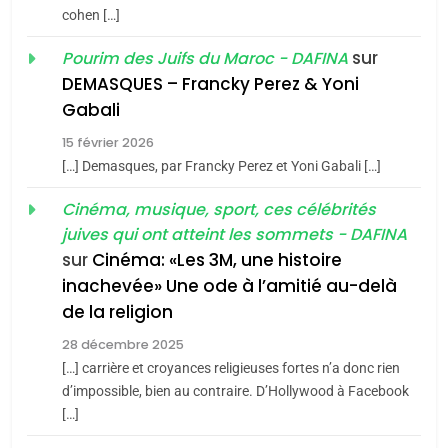
du terroir
cohen […]
1
Oeil ravageur – Vanessa
sur
Pourim des Juifs du Maroc - DAFINA
De Loya Stauber
DEMASQUES – Francky Perez & Yoni
5
Gabali
CINEMA
ISRAÉL
2025, l’année la plus
15 février 2026
meurtrière selon le rapport
2
[…] Demasques, par Francky Perez et Yoni Gabali […]
«Tu dis génocide, je dis
d’ADL contre
FRANCE
ISRAÉL
guerre»: La nouvelle
Cinéma, musique, sport, ces célébrités
l’antisémitisme
juives qui ont atteint les sommets - DAFINA
chanson de Boy George
6
ISRAÉL
JUDAISME
FIÈRE, DIGNE ET RÉSILIENTE :
sur
Cinéma: «Les 3M, une histoire
inachevée» Une ode à l’amitié au-delà
POURQUOI JE REVENDIQUE
3
de la religion
MA JUDAÏTE par Thérèse
Tout sur la Nostalgie
ISRAÉL
JUDAISME
Zrihen-Dvir
28 décembre 2025
SOUVENIRS
[…] carrière et croyances religieuses fortes n’a donc rien
7
CE QUI NOUS MANQUE –
d’impossible, bien au contraire. D’Hollywood à Facebook
[…]
Jacques Hadida
4
Accords d’Isaac: