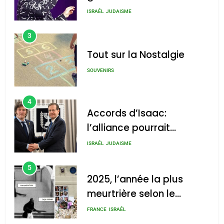
chanson de Boy George
ISRAÉL
JUDAISME
3
Tout sur la Nostalgie
SOUVENIRS
4
Accords d’Isaac:
l’alliance pourrait
s’étendre à 13 pays
ISRAÉL
JUDAISME
d’Amérique latine
5
2025, l’année la plus
meurtrière selon le
rapport d’ADL contre
FRANCE
ISRAÉL
l’antisémitisme