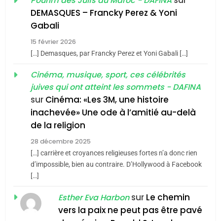
Pourim des Juifs du Maroc - DAFINA
De Loya Stauber
DEMASQUES – Francky Perez & Yoni
5
Gabali
CINEMA
ISRAÉL
2025, l’année la plus
15 février 2026
meurtrière selon le rapport
2
[…] Demasques, par Francky Perez et Yoni Gabali […]
«Tu dis génocide, je dis
d’ADL contre
FRANCE
ISRAÉL
guerre»: La nouvelle
Cinéma, musique, sport, ces célébrités
l’antisémitisme
juives qui ont atteint les sommets - DAFINA
chanson de Boy George
6
ISRAÉL
JUDAISME
FIÈRE, DIGNE ET RÉSILIENTE :
sur
Cinéma: «Les 3M, une histoire
inachevée» Une ode à l’amitié au-delà
POURQUOI JE REVENDIQUE
3
de la religion
MA JUDAÏTE par Thérèse
Tout sur la Nostalgie
ISRAÉL
JUDAISME
Zrihen-Dvir
28 décembre 2025
SOUVENIRS
[…] carrière et croyances religieuses fortes n’a donc rien
7
CE QUI NOUS MANQUE –
d’impossible, bien au contraire. D’Hollywood à Facebook
[…]
Jacques Hadida
4
Accords d’Isaac:
sur
Le chemin
JUDAISME
Esther Eva Harbon
l’alliance pourrait
vers la paix ne peut pas être pavé
s’étendre à 13 pays
8
ISRAÉL
JUDAISME