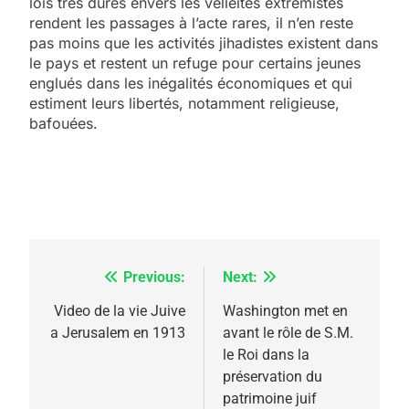
lois très dures envers les velléités extrémistes
rendent les passages à l’acte rares, il n’en reste
pas moins que les activités jihadistes existent dans
le pays et restent un refuge pour certains jeunes
englués dans les inégalités économiques et qui
estiment leurs libertés, notamment religieuse,
bafouées.
5
2025, l’année la plus
meurtrière selon le
rapport d’ADL contre
FRANCE
ISRAÉL
l’antisémitisme
Previous:
Next:
Navigation
6
FIÈRE, DIGNE ET RÉSILIENTE :
de
Video de la vie Juive
Washington met en
POURQUOI JE REVENDIQUE
a Jerusalem en 1913
avant le rôle de S.M.
l’article
MA JUDAÏTE par Thérèse
le Roi dans la
ISRAÉL
JUDAISME
préservation du
Zrihen-Dvir
patrimoine juif
7