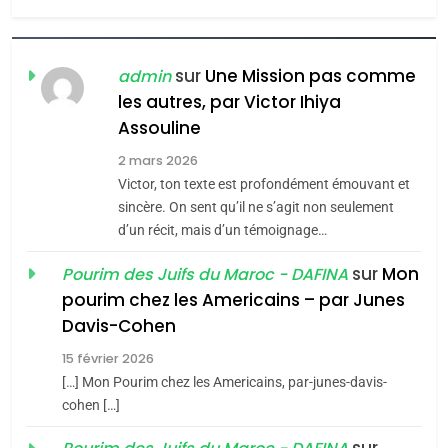
6
FIÈRE, DIGNE ET RÉSILIENTE :
POURQUOI JE REVENDIQUE
sur
Une Mission pas comme
admin
MA JUDAÏTE par Thérèse
les autres, par Victor Ihiya
ISRAÉL
JUDAISME
Assouline
Zrihen-Dvir
7
2 mars 2026
CE QUI NOUS MANQUE –
Victor, ton texte est profondément émouvant et
Jacques Hadida
sincère. On sent qu’il ne s’agit non seulement
d’un récit, mais d’un témoignage…
JUDAISME
sur
Mon
Pourim des Juifs du Maroc - DAFINA
8
pourim chez les Americains – par Junes
Maroc : Les amandes de
Davis-Cohen
Tafraout, le miel de Tadla
15 février 2026
Azilal consacrés produits
DAFINA
MAROC
[…] Mon Pourim chez les Americains, par-junes-davis-
du terroir
cohen […]
1
Oeil ravageur – Vanessa
sur