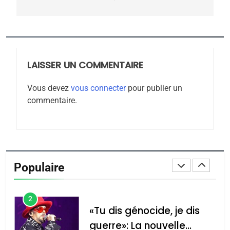
CE QUI NOUS MANQUE –
Jacques Hadida
JUDAISME
LAISSER UN COMMENTAIRE
8
Maroc : Les amandes de
Vous devez
vous connecter
pour publier un
Tafraout, le miel de Tadla
commentaire.
Azilal consacrés produits
DAFINA
MAROC
du terroir
1
Oeil ravageur – Vanessa
De Loya Stauber
Populaire
CINEMA
ISRAÉL
2
«Tu dis génocide, je dis
guerre»: La nouvelle