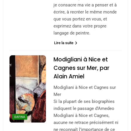
je consacre ma vie a penser et à
écrire, à recréer le même monde
que vous portez en vous, et
exprimez dans votre propre
langage de peintre.
Lire la suite
Modigliani à Nice et
Cagnes sur Mer, par
5
2025, l’année la plus
Alain Amiel
meurtrière selon le
Modigliani à Nice et Cagnes sur
rapport d’ADL contre
FRANCE
ISRAÉL
Mer
l’antisémitisme
Si la plupart de ses biographies
6
indiquent le passage d’Amedeo
FIÈRE, DIGNE ET RÉSILIENTE :
Modigliani à Nice et Cagnes,
DAFINA
POURQUOI JE REVENDIQUE
aucune ne retrace précisément ni
MA JUDAÏTE par Thérèse
ne reconnaît l’importance de ce
ISRAÉL
JUDAISME