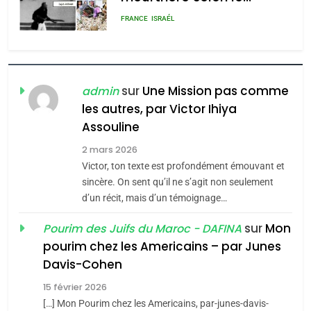
rapport d’ADL contre
FRANCE
ISRAÉL
l’antisémitisme
6
FIÈRE, DIGNE ET RÉSILIENTE :
POURQUOI JE REVENDIQUE
sur
Une Mission pas comme
admin
MA JUDAÏTE par Thérèse
les autres, par Victor Ihiya
ISRAÉL
JUDAISME
Assouline
Zrihen-Dvir
7
2 mars 2026
CE QUI NOUS MANQUE –
Victor, ton texte est profondément émouvant et
Jacques Hadida
sincère. On sent qu’il ne s’agit non seulement
d’un récit, mais d’un témoignage…
JUDAISME
sur
Mon
Pourim des Juifs du Maroc - DAFINA
8
pourim chez les Americains – par Junes
Maroc : Les amandes de
Davis-Cohen
Tafraout, le miel de Tadla
15 février 2026
Azilal consacrés produits
DAFINA
MAROC
[…] Mon Pourim chez les Americains, par-junes-davis-