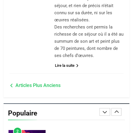
séjour, et rien de précis n’était
Zrihen-Dvir
connu sur sa durée, ni sur les
7
CE QUI NOUS MANQUE –
œuvres réalisées.
Des recherches ont permis la
Jacques Hadida
richesse de ce séjour où il a été au
JUDAISME
summum de son art et peint plus
de 70 peintures, dont nombre de
8
ses chefs d’œuvres.
Maroc : Les amandes de
Lire la suite
Tafraout, le miel de Tadla
Azilal consacrés produits
DAFINA
MAROC
Navigation
du terroir
Articles Plus Anciens
1
des
Oeil ravageur – Vanessa
articles
De Loya Stauber
Populaire
CINEMA
ISRAÉL
2