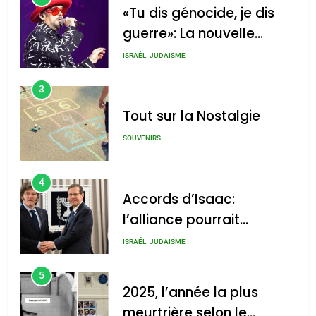
«Tu dis génocide, je dis
guerre»: La nouvelle
chanson de Boy George
ISRAÉL
JUDAISME
3
Tout sur la Nostalgie
SOUVENIRS
4
Accords d’Isaac:
l’alliance pourrait
s’étendre à 13 pays
ISRAÉL
JUDAISME
d’Amérique latine
5
2025, l’année la plus
meurtrière selon le