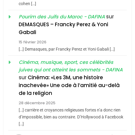
du terroir
cohen […]
1
Oeil ravageur – Vanessa
sur
Pourim des Juifs du Maroc - DAFINA
De Loya Stauber
DEMASQUES – Francky Perez & Yoni
5
Gabali
CINEMA
ISRAÉL
2025, l’année la plus
15 février 2026
meurtrière selon le rapport
2
[…] Demasques, par Francky Perez et Yoni Gabali […]
«Tu dis génocide, je dis
d’ADL contre
FRANCE
ISRAÉL
guerre»: La nouvelle
Cinéma, musique, sport, ces célébrités
l’antisémitisme
juives qui ont atteint les sommets - DAFINA
chanson de Boy George
6
ISRAÉL
JUDAISME
FIÈRE, DIGNE ET RÉSILIENTE :
sur
Cinéma: «Les 3M, une histoire
inachevée» Une ode à l’amitié au-delà
POURQUOI JE REVENDIQUE
3
de la religion
MA JUDAÏTE par Thérèse
Tout sur la Nostalgie
ISRAÉL
JUDAISME
Zrihen-Dvir
28 décembre 2025
SOUVENIRS
[…] carrière et croyances religieuses fortes n’a donc rien
7
CE QUI NOUS MANQUE –
d’impossible, bien au contraire. D’Hollywood à Facebook
[…]
Jacques Hadida
4
Accords d’Isaac: