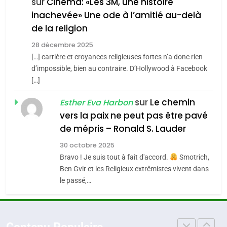
FIÈRE, DIGNE ET RÉSILIENTE :
sur
Cinéma: «Les 3M, une histoire
inachevée» Une ode à l’amitié au-delà
POURQUOI JE REVENDIQUE
3
de la religion
MA JUDAÏTE par Thérèse
Tout sur la Nostalgie
ISRAÉL
JUDAISME
Zrihen-Dvir
28 décembre 2025
SOUVENIRS
[…] carrière et croyances religieuses fortes n’a donc rien
7
CE QUI NOUS MANQUE –
d’impossible, bien au contraire. D’Hollywood à Facebook
[…]
Jacques Hadida
4
Accords d’Isaac:
sur
Le chemin
JUDAISME
Esther Eva Harbon
l’alliance pourrait
vers la paix ne peut pas être pavé
s’étendre à 13 pays
8
de mépris – Ronald S. Lauder
ISRAÉL
JUDAISME
Maroc : Les amandes de
d’Amérique latine
30 octobre 2025
Tafraout, le miel de Tadla
5
Bravo ! Je suis tout à fait d'accord.
Smotrich,
2025, l’année la plus
Azilal consacrés produits
DAFINA
MAROC
Ben Gvir et les Religieux extrêmistes vivent dans
meurtrière selon le
du terroir
le passé,…
rapport d’ADL contre
1
FRANCE
ISRAÉL
Oeil ravageur – Vanessa De
l’antisémitisme
Loya Stauber
6