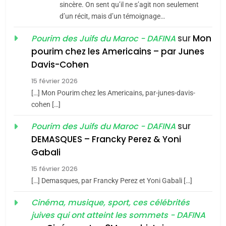
Jacques Hadida
sincère. On sent qu’il ne s’agit non seulement
d’un récit, mais d’un témoignage…
JUDAISME
sur
Mon
Pourim des Juifs du Maroc - DAFINA
8
pourim chez les Americains – par Junes
Maroc : Les amandes de
Davis-Cohen
Tafraout, le miel de Tadla
15 février 2026
Azilal consacrés produits
DAFINA
MAROC
[…] Mon Pourim chez les Americains, par-junes-davis-
du terroir
cohen […]
1
Oeil ravageur – Vanessa
sur
Pourim des Juifs du Maroc - DAFINA
De Loya Stauber
DEMASQUES – Francky Perez & Yoni
5
Gabali
CINEMA
ISRAÉL
2025, l’année la plus
15 février 2026
meurtrière selon le rapport
2
[…] Demasques, par Francky Perez et Yoni Gabali […]
«Tu dis génocide, je dis
d’ADL contre
FRANCE
ISRAÉL
guerre»: La nouvelle
Cinéma, musique, sport, ces célébrités
l’antisémitisme
juives qui ont atteint les sommets - DAFINA
chanson de Boy George
6
ISRAÉL
JUDAISME