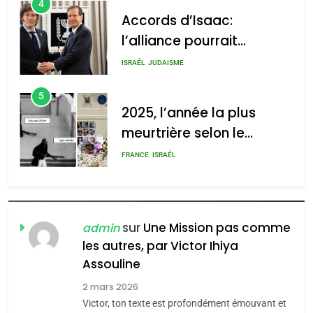
4
Accords d’Isaac:
l’alliance pourrait
2025, l’année la plus
s’étendre à 13 pays
meurtrière selon le rapport
ISRAÉL
JUDAISME
d’Amérique latine
d’ADL contre
5
l’antisémitisme
2025, l’année la plus
meurtrière selon le
admin
0
rapport d’ADL contre
FRANCE
ISRAÉL
l’antisémitisme
6
FIÈRE, DIGNE ET RÉSILIENTE :
POURQUOI JE REVENDIQUE
sur
Une Mission pas comme
admin
MA JUDAÏTE par Thérèse
les autres, par Victor Ihiya
ISRAÉL
JUDAISME
Assouline
Zrihen-Dvir
7
2 mars 2026
CE QUI NOUS MANQUE –
Victor, ton texte est profondément émouvant et