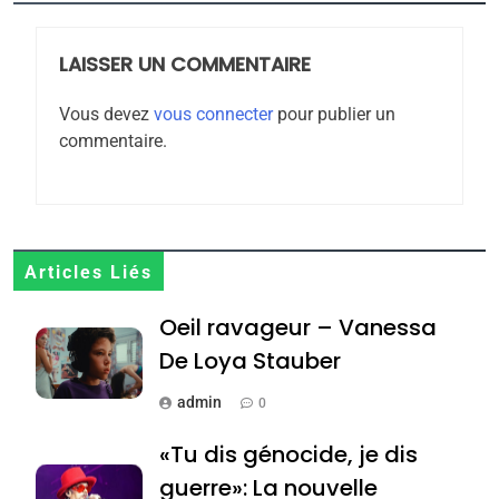
2025, l’année la plus
meurtrière selon le
rapport d’ADL contre
LAISSER UN COMMENTAIRE
FRANCE
ISRAÉL
l’antisémitisme
Vous devez
vous connecter
pour publier un
6
commentaire.
FIÈRE, DIGNE ET RÉSILIENTE :
POURQUOI JE REVENDIQUE
MA JUDAÏTE par Thérèse
ISRAÉL
JUDAISME
Zrihen-Dvir
7
Articles Liés
CE QUI NOUS MANQUE –
Oeil ravageur – Vanessa
Jacques Hadida
De Loya Stauber
JUDAISME
admin
0
8
Maroc : Les amandes de
«Tu dis génocide, je dis
Tafraout, le miel de Tadla
guerre»: La nouvelle