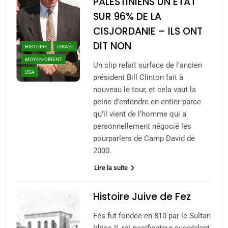
PALESTINIENS UN ÉTAT
SUR 96% DE LA
CISJORDANIE – ILS ONT
DIT NON
HISTOIRE
ISRAÉL
MOYEN-ORIENT
Un clip refait surface de l’ancien
USA
président Bill Clinton fait à
nouveau le tour, et cela vaut la
peine d’entendre en entier parce
qu’il vient de l’homme qui a
personnellement négocié les
pourparlers de Camp David de
2000.
Lire la suite
Histoire Juive de Fez
Fès fut fondée en 810 par le Sultan
Idriss II, roi pacificateur succédant