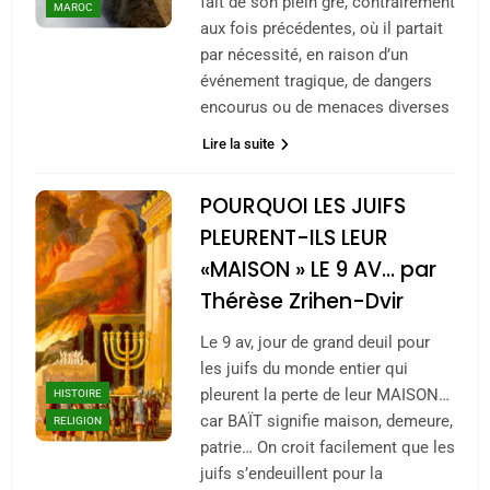
fait de son plein gré, contrairement
MAROC
aux fois précédentes, où il partait
par nécessité, en raison d’un
événement tragique, de dangers
encourus ou de menaces diverses
Lire la suite
POURQUOI LES JUIFS
PLEURENT-ILS LEUR
«MAISON » LE 9 AV… par
Thérèse Zrihen-Dvir
Le 9 av, jour de grand deuil pour
les juifs du monde entier qui
pleurent la perte de leur MAISON…
HISTOIRE
car BAÏT signifie maison, demeure,
RELIGION
patrie… On croit facilement que les
juifs s’endeuillent pour la