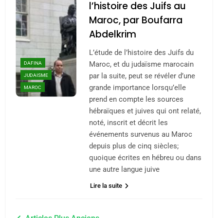
l’histoire des Juifs au
rapport d’ADL contre
FRANCE
ISRAÉL
Maroc, par Boufarra
l’antisémitisme
Abdelkrim
6
FIÈRE, DIGNE ET RÉSILIENTE :
L’étude de l’histoire des Juifs du
POURQUOI JE REVENDIQUE
Maroc, et du judaïsme marocain
DAFINA
MA JUDAÏTE par Thérèse
par la suite, peut se révéler d’une
JUDAISME
ISRAÉL
JUDAISME
grande importance lorsqu’elle
Zrihen-Dvir
MAROC
prend en compte les sources
7
CE QUI NOUS MANQUE –
hébraïques et juives qui ont relaté,
noté, inscrit et décrit les
Jacques Hadida
événements survenus au Maroc
JUDAISME
depuis plus de cinq siècles;
quoique écrites en hébreu ou dans
8
une autre langue juive
Maroc : Les amandes de
Lire la suite
Tafraout, le miel de Tadla
Azilal consacrés produits
DAFINA
MAROC
Navigation