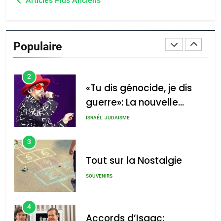
du terroir
Articles Plus Anciens
1
des
Oeil ravageur – Vanessa
articles
De Loya Stauber
Populaire
CINEMA
ISRAÉL
2
«Tu dis génocide, je dis
guerre»: La nouvelle
chanson de Boy George
ISRAÉL
JUDAISME
3
Tout sur la Nostalgie
SOUVENIRS
4
Accords d’Isaac: