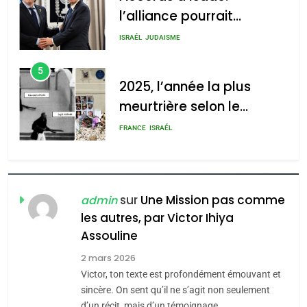
l’alliance pourrait
s’étendre à 13 pays
ISRAÉL
JUDAISME
d’Amérique latine
5
2025, l’année la plus
meurtrière selon le
rapport d’ADL contre
FRANCE
ISRAÉL
l’antisémitisme
6
FIÈRE, DIGNE ET RÉSILIENTE :
POURQUOI JE REVENDIQUE
sur
Une Mission pas comme
admin
MA JUDAÏTE par Thérèse
les autres, par Victor Ihiya
ISRAÉL
JUDAISME
Assouline
Zrihen-Dvir
7
2 mars 2026
CE QUI NOUS MANQUE –
Victor, ton texte est profondément émouvant et
Jacques Hadida
sincère. On sent qu’il ne s’agit non seulement
d’un récit, mais d’un témoignage…