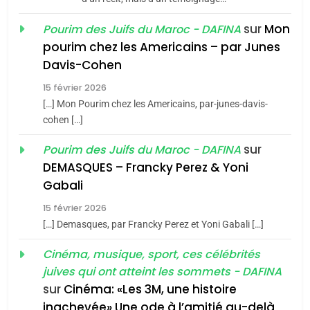
JUDAISME
sur
Mon
Pourim des Juifs du Maroc - DAFINA
8
pourim chez les Americains – par Junes
Maroc : Les amandes de
Davis-Cohen
Tafraout, le miel de Tadla
15 février 2026
Azilal consacrés produits
DAFINA
MAROC
[…] Mon Pourim chez les Americains, par-junes-davis-
du terroir
cohen […]
1
Oeil ravageur – Vanessa
sur
Pourim des Juifs du Maroc - DAFINA
De Loya Stauber
DEMASQUES – Francky Perez & Yoni
5
Gabali
CINEMA
ISRAÉL
2025, l’année la plus
15 février 2026
meurtrière selon le rapport
2
[…] Demasques, par Francky Perez et Yoni Gabali […]
«Tu dis génocide, je dis
d’ADL contre
FRANCE
ISRAÉL
guerre»: La nouvelle
Cinéma, musique, sport, ces célébrités
l’antisémitisme
juives qui ont atteint les sommets - DAFINA
chanson de Boy George
6
ISRAÉL
JUDAISME
FIÈRE, DIGNE ET RÉSILIENTE :
sur
Cinéma: «Les 3M, une histoire
inachevée» Une ode à l’amitié au-delà
POURQUOI JE REVENDIQUE
3