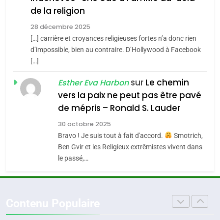
de la religion
MA JUDAÏTE par Thérèse
Tout sur la Nostalgie
ISRAÉL
JUDAISME
Zrihen-Dvir
28 décembre 2025
SOUVENIRS
[…] carrière et croyances religieuses fortes n’a donc rien
7
CE QUI NOUS MANQUE –
d’impossible, bien au contraire. D’Hollywood à Facebook
[…]
Jacques Hadida
4
Accords d’Isaac:
sur
Le chemin
JUDAISME
Esther Eva Harbon
l’alliance pourrait
vers la paix ne peut pas être pavé
s’étendre à 13 pays
8
de mépris – Ronald S. Lauder
ISRAÉL
JUDAISME
Maroc : Les amandes de
d’Amérique latine
30 octobre 2025
Tafraout, le miel de Tadla
5
Bravo ! Je suis tout à fait d'accord.
Smotrich,
2025, l’année la plus
Azilal consacrés produits
DAFINA
MAROC
Ben Gvir et les Religieux extrêmistes vivent dans
meurtrière selon le
du terroir
le passé,…
rapport d’ADL contre
1
FRANCE
ISRAÉL
Oeil ravageur – Vanessa De
l’antisémitisme
Loya Stauber
6
Contenu Populaire
FIÈRE, DIGNE ET RÉSILIENTE :
CINEMA
ISRAÉL
POURQUOI JE REVENDIQUE