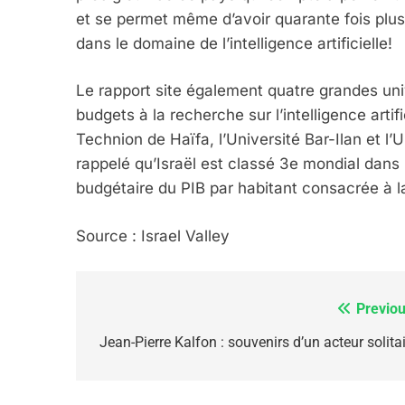
6
et se permet même d’avoir quarante fois plus 
dans le domaine de l’intelligence artificielle!
Le rapport site également quatre grandes uni
FIÈRE, DIGNE ET RÉSIL
budgets à la recherche sur l’intelligence artif
Dvir
Technion de Haïfa, l’Université Bar-Ilan et l’
ISRAÉL
JUDAISME
rappelé qu’Israël est classé 3e mondial dans 
budgétaire du PIB par habitant consacrée à 
Source : Israel Valley
7
Previou
Navigation
de
Jean-Pierre Kalfon : souvenirs d’un acteur solita
CE QUI NOUS MANQUE
l’article
JUDAISME