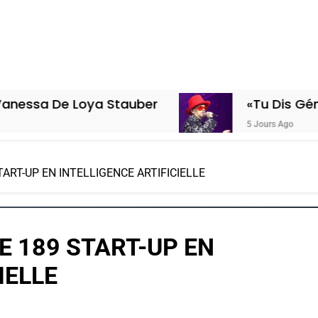
Loya Stauber
«Tu Dis Génocide, Je D
5 Jours Ago
TART-UP EN INTELLIGENCE ARTIFICIELLE
E 189 START-UP EN
IELLE