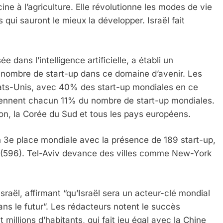
ne à l’agriculture. Elle révolutionne les modes de vie
ui sauront le mieux la développer. Israël fait
 dans l’intelligence artificielle, a établi un
nombre de start-up dans ce domaine d’avenir. Les
Etats-Unis, avec 40% des start-up mondiales en ce
étiennent chacun 11% du nombre de start-up mondiales.
n, la Corée du Sud et tous les pays européens.
en 3e place mondiale avec la présence de 189 start-up,
 Meurtrière Selon Le Rapport D’ADL Contre L’anti
o (596). Tel-Aviv devance des villes comme New-York
sraël, affirmant “qu’Israël sera un acteur-clé mondial
dans le futur”. Les rédacteurs notent le succès
millions d’habitants, qui fait jeu égal avec la Chine