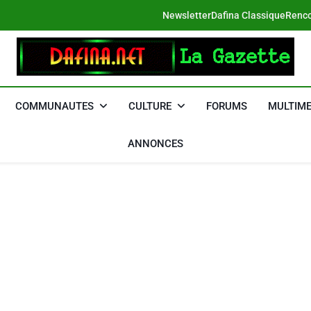
Newsletter
Dafina Classique
Renco
DAFINA
Le Net Des Juifs Du Maroc
COMMUNAUTES
CULTURE
FORUMS
MULTIME
ANNONCES