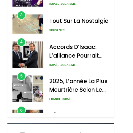
Nouvelle Chanson De
ISRAÉL
JUDAISME
Boy George
3
Tout Sur La Nostalgie
SOUVENIRS
4
Accords D’Isaac:
L’alliance Pourrait
S’étendre À 13 Pays
ISRAÉL
JUDAISME
D’Amérique Latine
5
2025, L’année La Plus
Meurtrière Selon Le
Rapport D’ADL
FRANCE
ISRAÉL
Contre
6
FIÈRE, DIGNE ET
L’antisémitisme
RÉSILIENTE :
POURQUOI JE