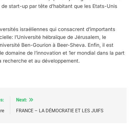
de start-up par tête d’habitant que les Etats-Unis
versités israéliennes qui consacrent d’importants
IENTE : POURQUOI JE REVENDIQUE MA JUDAÏTE Par T
icielle: l’Université hébraïque de Jérusalem, le
Université Ben-Gourion à Beer-Sheva. Enfin, il est
le domaine de l’innovation et 1er mondial dans la part
la recherche et au développement.
s:
Next:
ire
FRANCE – LA DÉMOCRATIE ET LES JUIFS
 – Jacques Hadida