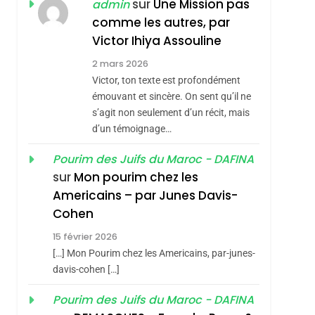
ISRAÉL
JUDAISME
sur
Une Mission pas
admin
REVENDIQUE MA
comme les autres, par
7
CE QUI NOUS
JUDAÏTE Par Thérèse
Victor Ihiya Assouline
MANQUE – Jacques
Zrihen-Dvir
2 mars 2026
Hadida
Victor, ton texte est profondément
JUDAISME
émouvant et sincère. On sent qu’il ne
8
s’agit non seulement d’un récit, mais
Maroc : Les Amandes
d’un témoignage…
De Tafraout, Le Miel
De Tadla Azilal
Pourim des Juifs du Maroc - DAFINA
DAFINA
MAROC
sur
Mon pourim chez les
Consacrés Produits
1
Americains – par Junes Davis-
Oeil Ravageur –
Du Terroir
sémitisme
Cohen
Vanessa De Loya
15 février 2026
Stauber
CINEMA
ISRAÉL
[…] Mon Pourim chez les Americains, par-junes-
2
davis-cohen […]
«Tu Dis Génocide, Je
Pourim des Juifs du Maroc - DAFINA
Dis Guerre»: La