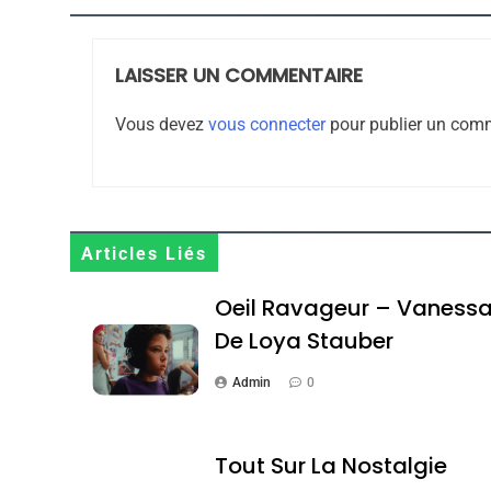
LAISSER UN COMMENTAIRE
8
Vous devez
vous connecter
pour publier un comm
Maroc : Les Amandes D
Terroir
Articles Liés
DAFINA
MAROC
Oeil Ravageur – Vaness
De Loya Stauber
Admin
0
1
Tout Sur La Nostalgie