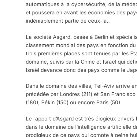
automatiques à la cybersécurité, de la médeci
et poussera en avant les économies des pays q
indéniablement partie de ceux-là.
.
La société Asgard, basée à Berlin et spécialisée
classement mondial des pays en fonction du 
trois premières places sont tenues par les 
5
domaine, suivis par la Chine et Israël qui d
Israël devance donc des pays comme le Japo
Dans le domaine des villes, Tel-Aviv arrive 
2025, L’année La Plus
précédée par Londres (211) et San Francisc
FRANCE
ISRAÉL
(180), Pékin (150) ou encore Paris (50).
Le rapport d’Asgard est très élogieux envers I
dans le domaine de l’intelligence artificielle 
prodigieux de ce pays qui compte à peine huit 