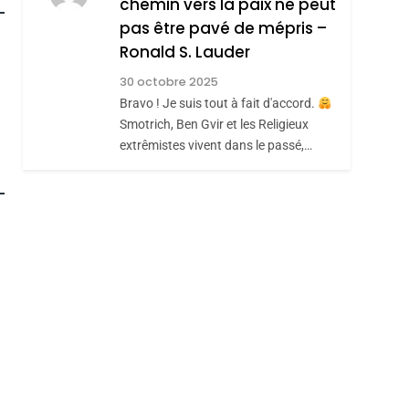
chemin vers la paix ne peut
ISRAÉL
JUDAISME
REVENDIQUE MA
pas être pavé de mépris –
7
CE QUI NOUS
JUDAÏTE Par Thérèse
Ronald S. Lauder
MANQUE – Jacques
Zrihen-Dvir
30 octobre 2025
Hadida
Bravo ! Je suis tout à fait d'accord.
JUDAISME
Smotrich, Ben Gvir et les Religieux
8
extrêmistes vivent dans le passé,…
Maroc : Les Amandes
roduits Du
De Tafraout, Le Miel
De Tadla Azilal
DAFINA
MAROC
Consacrés Produits
Du Terroir