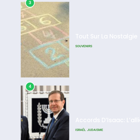
3
Tout Sur La Nostalgie
SOUVENIRS
4
Accords D’Isaac: L’all
ISRAÉL
JUDAISME