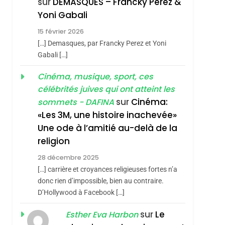
sur
DEMASQUES – Francky Perez &
Nouvelle Chanson De
ISRAÉL
JUDAISME
Yoni Gabali
Boy George
3
15 février 2026
Tout Sur La Nostalgie
[…] Demasques, par Francky Perez et Yoni
hérèse Zrihen-
SOUVENIRS
Gabali […]
4
Cinéma, musique, sport, ces
Accords D’Isaac:
célébrités juives qui ont atteint les
L’alliance Pourrait
sur
Cinéma:
sommets - DAFINA
S’étendre À 13 Pays
ISRAÉL
JUDAISME
«Les 3M, une histoire inachevée»
D’Amérique Latine
Une ode à l’amitié au-delà de la
5
2025, L’année La Plus
religion
Meurtrière Selon Le
28 décembre 2025
Rapport D’ADL
FRANCE
ISRAÉL
[…] carrière et croyances religieuses fortes n’a
Contre
donc rien d’impossible, bien au contraire.
6
FIÈRE, DIGNE ET
D’Hollywood à Facebook […]
L’antisémitisme
RÉSILIENTE :
sur
Le
Esther Eva Harbon
POURQUOI JE