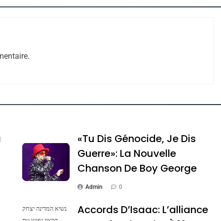
entaire.
e Tafraout, Le Miel De Tadla Azilal Consacrés P
a
«Tu Dis Génocide, Je Dis
Guerre»: La Nouvelle
Chanson De Boy George
Admin
0
Accords D’Isaac: L’alliance
נשיא המדינה יצחק
הרצוג נפגש עם