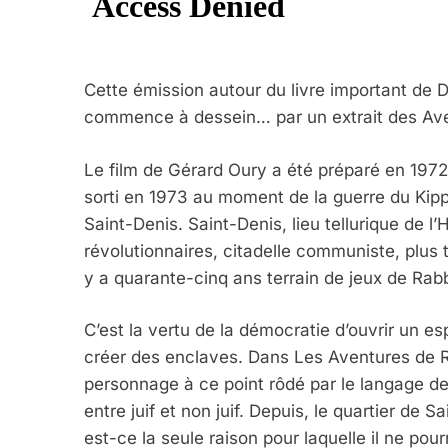
FRANCE
ISRAÉL
Cette émission autour du livre important de 
commence à dessein… par un extrait des Av
6
Le film de Gérard Oury a été préparé en 1972,
sorti en 1973 au moment de la guerre du Kippo
Saint-Denis. Saint-Denis, lieu tellurique de l
FIÈRE, DIGNE ET RÉSIL
révolutionnaires, citadelle communiste, plus 
Dvir
y a quarante-cinq ans terrain de jeux de Rab
ISRAÉL
JUDAISME
C’est la vertu de la démocratie d’ouvrir un 
créer des enclaves. Dans Les Aventures de R
personnage à ce point rôdé par le langage de l
entre juif et non juif. Depuis, le quartier de 
7
est-ce la seule raison pour laquelle il ne pour