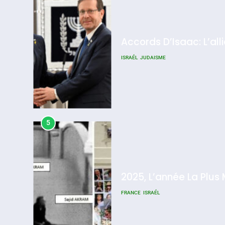
Accords D’Isaac: L’all
ISRAÉL
JUDAISME
5
2025, L’année La Plus
FRANCE
ISRAÉL