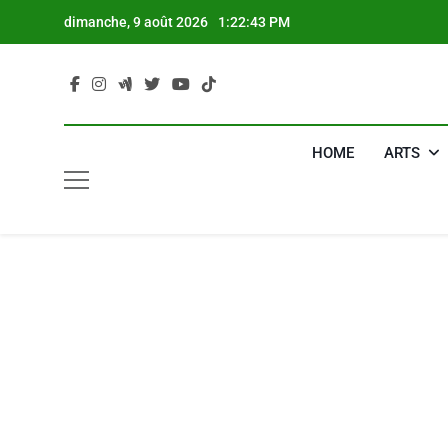
Skip
dimanche, 9 août 2026
1:22:44 PM
to
content
HOME
ARTS