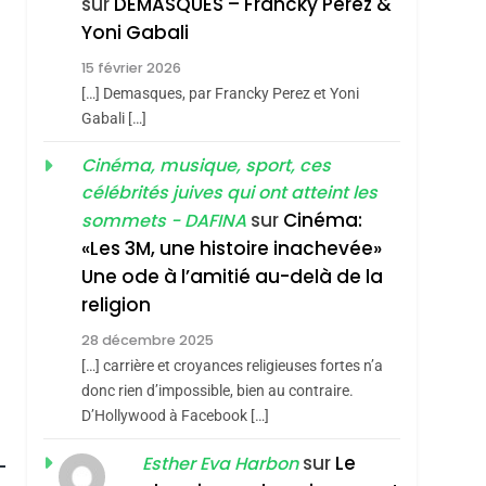
sur
DEMASQUES – Francky Perez &
4
Yoni Gabali
Accords D’Isaac:
15 février 2026
L’alliance Pourrait
[…] Demasques, par Francky Perez et Yoni
S’étendre À 13 Pays
ISRAÉL
JUDAISME
Gabali […]
D’Amérique Latine
5
Cinéma, musique, sport, ces
2025, L’année La Plus
célébrités juives qui ont atteint les
Meurtrière Selon Le
sur
Cinéma:
sommets - DAFINA
Rapport D’ADL
FRANCE
ISRAÉL
«Les 3M, une histoire inachevée»
Contre
Une ode à l’amitié au-delà de la
6
FIÈRE, DIGNE ET
L’antisémitisme
religion
RÉSILIENTE :
28 décembre 2025
POURQUOI JE
roduits Du
ISRAÉL
JUDAISME
[…] carrière et croyances religieuses fortes n’a
REVENDIQUE MA
donc rien d’impossible, bien au contraire.
7
CE QUI NOUS
D’Hollywood à Facebook […]
JUDAÏTE Par Thérèse
MANQUE – Jacques
Zrihen-Dvir
sur
Le
Esther Eva Harbon
Hadida