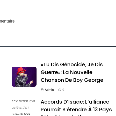
entaire.
ssa De Loya Stauber
a
«Tu Dis Génocide, Je Dis
Guerre»: La Nouvelle
Chanson De Boy George
Admin
0
Accords D’Isaac: L’alliance
נשיא המדינה יצחק
הרצוג נפגש עם
Pourrait S’étendre À 13 Pays
נשיא ארגנטינה
Dis Guerre»: La Nouvelle Chanson De Boy George