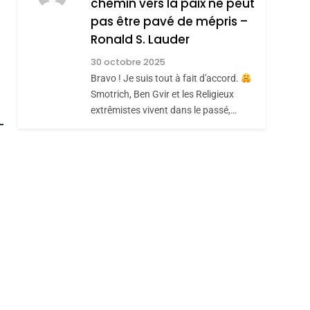
chemin vers la paix ne peut
JUDAISME
pas être pavé de mépris –
8
Maroc : Les Amandes
Ronald S. Lauder
De Tafraout, Le Miel
30 octobre 2025
De Tadla Azilal
Bravo ! Je suis tout à fait d'accord.
DAFINA
MAROC
Smotrich, Ben Gvir et les Religieux
Consacrés Produits
extrêmistes vivent dans le passé,…
Du Terroir