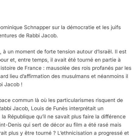
Dominique Schnapper sur la démocratie et les juifs
entures de Rabbi Jacob.
 à un moment de forte tension autour d’Israël. Il est
ur et, entre temps, il avait été tourné en partie à
’Histoire de France : mausolée des rois profanés par les
IENTE : POURQUOI JE REVENDIQUE MA JUDAÏTE Par T
tard lieu d’affirmation des musulmans et néanmoins il
bi Jacob !
espace commun là où les particularismes risquent de
abbi Jacob, Louis de Funès interprétait un
a République qu’il ne savait plus faire la différence
Saint-Denis qui sert de décor au film a été rasé mais
rait plus y être tourné ? L’ethnicisation a progressé et