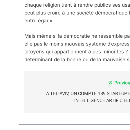
chaque religion tient à rendre publics ses usa
peut plus croire à une société démocratique f
entre égaux.
CE QUI NOUS MANQUE
JUDAISME
Mais même si la démocratie ne ressemble pas a
elle pas le moins mauvais système d’express
citoyens qui appartiennent à des minorités ? E
déterminant de la bonne ou de la mauvaise s
8
Previou
Navigation
de
A TEL-AVIV, ON COMPTE 189 START-UP 
Maroc : Les Amandes D
INTELLIGENCE ARTIFICIEL
l’article
Terroir
DAFINA
MAROC