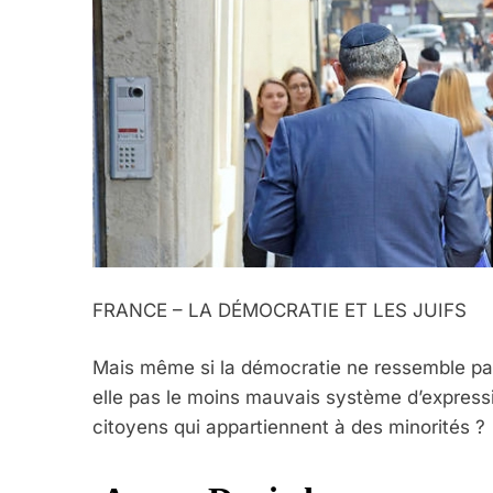
FRANCE – LA DÉMOCRATIE ET LES JUIFS
Mais même si la démocratie ne ressemble pas a
5
elle pas le moins mauvais système d’express
citoyens qui appartiennent à des minorités ?
2025, L’année La Plus