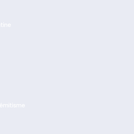
tine
sémitisme