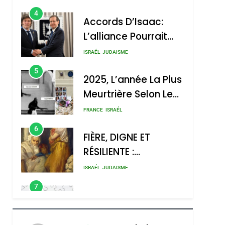
4
Accords D’Isaac:
L’alliance Pourrait
S’étendre À 13 Pays
ISRAÉL
JUDAISME
D’Amérique Latine
5
2025, L’année La Plus
Meurtrière Selon Le
Rapport D’ADL
FRANCE
ISRAÉL
Contre
6
FIÈRE, DIGNE ET
L’antisémitisme
RÉSILIENTE :
POURQUOI JE
ISRAÉL
JUDAISME
REVENDIQUE MA
7
CE QUI NOUS
JUDAÏTE Par Thérèse
MANQUE – Jacques
Zrihen-Dvir
sémitisme
Hadida