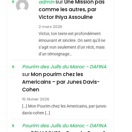
JUDAISME
sur
Une Mission pas
admin
comme les autres, par
8
Maroc : Les Amandes
Victor Ihiya Assouline
De Tafraout, Le Miel
2 mars 2026
De Tadla Azilal
Victor, ton texte est profondément
DAFINA
MAROC
Consacrés Produits
émouvant et sincère. On sent qu’il ne
1
s’agit non seulement d’un récit, mais
Oeil Ravageur –
Du Terroir
d’un témoignage…
Vanessa De Loya
Stauber
Pourim des Juifs du Maroc - DAFINA
CINEMA
ISRAÉL
hérèse Zrihen-
sur
Mon pourim chez les
2
Americains – par Junes Davis-
«Tu Dis Génocide, Je
Cohen
Dis Guerre»: La
15 février 2026
Nouvelle Chanson De
ISRAÉL
JUDAISME
[…] Mon Pourim chez les Americains, par-junes-
Boy George
3
davis-cohen […]
Tout Sur La Nostalgie
Pourim des Juifs du Maroc - DAFINA
SOUVENIRS