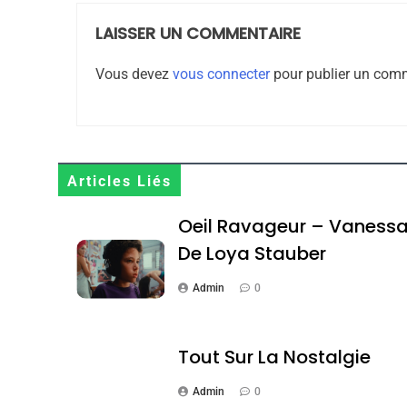
LAISSER UN COMMENTAIRE
1
Vous devez
vous connecter
pour publier un comm
Oeil Ravageur – Vane
Articles Liés
CINEMA
ISRAÉL
Oeil Ravageur – Vaness
De Loya Stauber
Admin
0
2
Tout Sur La Nostalgie
Admin
0
«Tu Dis Génocide, Je 