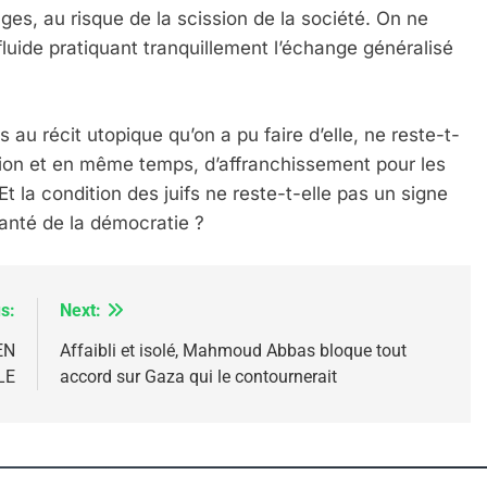
ges, au risque de la scission de la société. On ne
luide pratiquant tranquillement l’échange généralisé
 – Jacques Hadida
u récit utopique qu’on a pu faire d’elle, ne reste-t-
ion et en même temps, d’affranchissement pour les
t la condition des juifs ne reste-t-elle pas un signe
anté de la démocratie ?
s:
Next:
EN
Affaibli et isolé, Mahmoud Abbas bloque tout
e Tafraout, Le Miel De Tadla Azilal Consacrés P
LE
accord sur Gaza qui le contournerait