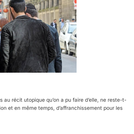
u récit utopique qu’on a pu faire d’elle, ne reste-t-
ion et en même temps, d’affranchissement pour les
 Meurtrière Selon Le Rapport D’ADL Contre L’anti