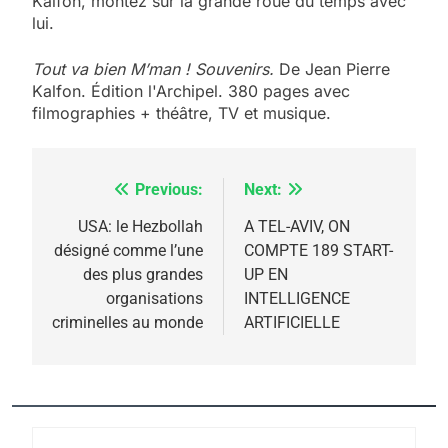
Kalfon, montez sur la grande roue du temps avec
lui.
Tout va bien M’man ! Souvenirs.
De Jean Pierre
Kalfon. Édition l'Archipel. 380 pages avec
filmographies + théâtre, TV et musique.
Previous:
Next:
Navigation
de
USA: le Hezbollah
A TEL-AVIV, ON
désigné comme l’une
COMPTE 189 START-
l’article
des plus grandes
UP EN
organisations
INTELLIGENCE
criminelles au monde
ARTIFICIELLE
5
2025, l’année la plus
meurtrière selon le