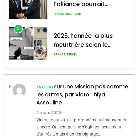
l’alliance pourrait
2025, l’année la plus
s’étendre à 13 pays
meurtrière selon le rapport
ISRAÉL
JUDAISME
d’Amérique latine
d’ADL contre
5
l’antisémitisme
2025, l’année la plus
meurtrière selon le
admin
0
rapport d’ADL contre
FRANCE
ISRAÉL
l’antisémitisme
6
FIÈRE, DIGNE ET RÉSILIENTE :
POURQUOI JE REVENDIQUE
sur
Une Mission pas comme
admin
MA JUDAÏTE par Thérèse
les autres, par Victor Ihiya
ISRAÉL
JUDAISME
Assouline
Zrihen-Dvir
7
2 mars 2026
CE QUI NOUS MANQUE –
Victor, ton texte est profondément émouvant et
Jacques Hadida
sincère. On sent qu’il ne s’agit non seulement
d’un récit, mais d’un témoignage…
JUDAISME