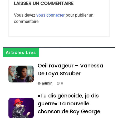
rapport d’ADL contre
LAISSER UN COMMENTAIRE
FRANCE
ISRAÉL
l’antisémitisme
Vous devez
vous connecter
pour publier un
6
commentaire.
FIÈRE, DIGNE ET RÉSILIENTE :
POURQUOI JE REVENDIQUE
MA JUDAÏTE par Thérèse
ISRAÉL
JUDAISME
Zrihen-Dvir
7
Articles Liés
CE QUI NOUS MANQUE –
Oeil ravageur – Vanessa
Jacques Hadida
De Loya Stauber
JUDAISME
admin
0
8
Maroc : Les amandes de
«Tu dis génocide, je dis
Tafraout, le miel de Tadla
guerre»: La nouvelle
Azilal consacrés produits
DAFINA
MAROC
chanson de Boy George
du terroir