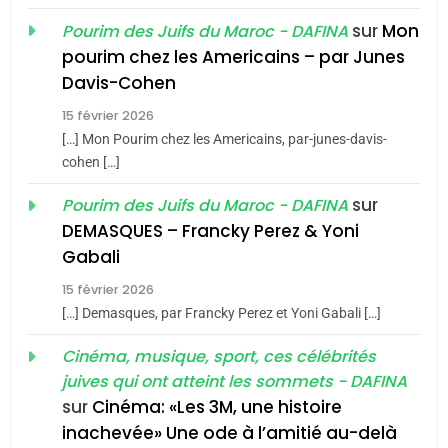
sur
Mon
Pourim des Juifs du Maroc - DAFINA
8
pourim chez les Americains – par Junes
Maroc : Les amandes de
Davis-Cohen
Tafraout, le miel de Tadla
15 février 2026
Azilal consacrés produits
DAFINA
MAROC
[…] Mon Pourim chez les Americains, par-junes-davis-
du terroir
cohen […]
1
Oeil ravageur – Vanessa
sur
Pourim des Juifs du Maroc - DAFINA
De Loya Stauber
DEMASQUES – Francky Perez & Yoni
5
Gabali
CINEMA
ISRAÉL
2025, l’année la plus
15 février 2026
meurtrière selon le rapport
2
[…] Demasques, par Francky Perez et Yoni Gabali […]
«Tu dis génocide, je dis
d’ADL contre
FRANCE
ISRAÉL
guerre»: La nouvelle
Cinéma, musique, sport, ces célébrités
l’antisémitisme
juives qui ont atteint les sommets - DAFINA
chanson de Boy George
6
ISRAÉL
JUDAISME
FIÈRE, DIGNE ET RÉSILIENTE :
sur
Cinéma: «Les 3M, une histoire
inachevée» Une ode à l’amitié au-delà
POURQUOI JE REVENDIQUE
3