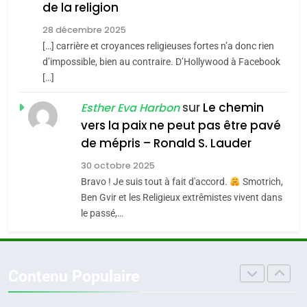
de la religion
MA JUDAÏTE par Thérèse
Tout sur la Nostalgie
ISRAÉL
JUDAISME
Zrihen-Dvir
28 décembre 2025
SOUVENIRS
[…] carrière et croyances religieuses fortes n’a donc rien
7
CE QUI NOUS MANQUE –
d’impossible, bien au contraire. D’Hollywood à Facebook
[…]
Jacques Hadida
4
Accords d’Isaac:
sur
Le chemin
JUDAISME
Esther Eva Harbon
l’alliance pourrait
vers la paix ne peut pas être pavé
s’étendre à 13 pays
8
de mépris – Ronald S. Lauder
ISRAÉL
JUDAISME
Maroc : Les amandes de
d’Amérique latine
30 octobre 2025
Tafraout, le miel de Tadla
5
Bravo ! Je suis tout à fait d'accord.
Smotrich,
2025, l’année la plus
Azilal consacrés produits
DAFINA
MAROC
Ben Gvir et les Religieux extrêmistes vivent dans
meurtrière selon le
du terroir
le passé,…
rapport d’ADL contre
1
FRANCE
ISRAÉL
Oeil ravageur – Vanessa De
l’antisémitisme
Loya Stauber
6
Contenu Populaire
FIÈRE, DIGNE ET RÉSILIENTE :
CINEMA
ISRAÉL
POURQUOI JE REVENDIQUE