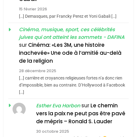
6
FIÈRE, DIGNE ET RÉSILIENTE :
15 février 2026
3
[…] Demasques, par Francky Perez et Yoni Gabali […]
POURQUOI JE REVENDIQUE
Tout sur la Nostalgie
MA JUDAÏTE par Thérèse
ISRAÉL
JUDAISME
Cinéma, musique, sport, ces célébrités
Zrihen-Dvir
juives qui ont atteint les sommets - DAFINA
SOUVENIRS
7
sur
Cinéma: «Les 3M, une histoire
CE QUI NOUS MANQUE –
inachevée» Une ode à l’amitié au-delà
4
Jacques Hadida
de la religion
Accords d’Isaac:
JUDAISME
l’alliance pourrait
28 décembre 2025
[…] carrière et croyances religieuses fortes n’a donc rien
s’étendre à 13 pays
ISRAÉL
JUDAISME
8
d’impossible, bien au contraire. D’Hollywood à Facebook
d’Amérique latine
Maroc : Les amandes de
[…]
5
Tafraout, le miel de Tadla
2025, l’année la plus
sur
Le chemin
Esther Eva Harbon
Azilal consacrés produits
DAFINA
MAROC
meurtrière selon le
vers la paix ne peut pas être pavé
du terroir
rapport d’ADL contre
de mépris – Ronald S. Lauder
FRANCE
ISRAÉL
1
l’antisémitisme
Oeil ravageur – Vanessa De
30 octobre 2025
6