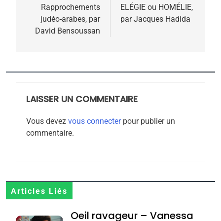
2025, l’année la plus
de
Rapprochements
ELÉGIE ou HOMÉLIE,
judéo-arabes, par
par Jacques Hadida
meurtrière selon le
l’article
David Bensoussan
rapport d’ADL contre
FRANCE
ISRAÉL
l’antisémitisme
6
FIÈRE, DIGNE ET RÉSILIENTE :
POURQUOI JE REVENDIQUE
LAISSER UN COMMENTAIRE
MA JUDAÏTE par Thérèse
ISRAÉL
JUDAISME
Zrihen-Dvir
Vous devez
vous connecter
pour publier un
7
commentaire.
CE QUI NOUS MANQUE –
Jacques Hadida
JUDAISME
Articles Liés
8
Maroc : Les amandes de
Oeil ravageur – Vanessa
Tafraout, le miel de Tadla