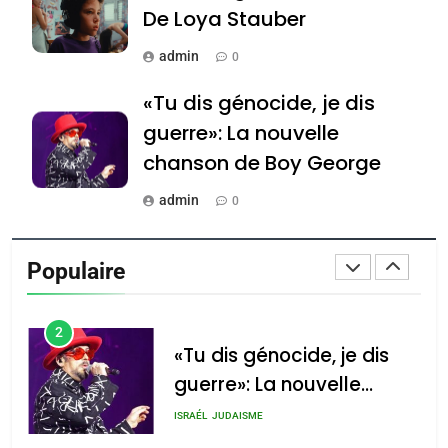
De Loya Stauber
Azilal consacrés produits
DAFINA
MAROC
du terroir
admin
0
1
Oeil ravageur – Vanessa
«Tu dis génocide, je dis
De Loya Stauber
guerre»: La nouvelle
CINEMA
ISRAÉL
chanson de Boy George
admin
0
2
«Tu dis génocide, je dis
Tout sur la Nostalgie
guerre»: La nouvelle
Populaire
chanson de Boy George
admin
0
ISRAÉL
JUDAISME
3
Accords d’Isaac: l’alliance
נשיא המדינה יצחק
הרצוג נפגש עם
pourrait s’étendre à 13
Tout sur la Nostalgie
נשיא ארגנטינה
pays d’Amérique latine
SOUVENIRS
חוויאר מיליי, במשכן
הנשיא בירושלים.
admin
0