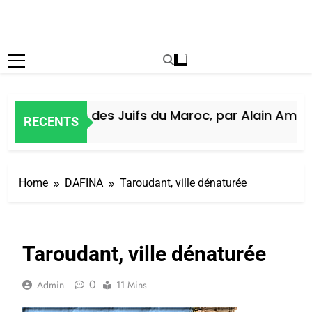
Histoire des Juifs du Maroc, par Alain Amiel
RECENTS
7 Jours Ago
Home
DAFINA
Taroudant, ville dénaturée
Taroudant, ville dénaturée
0
Admin
11 Mins