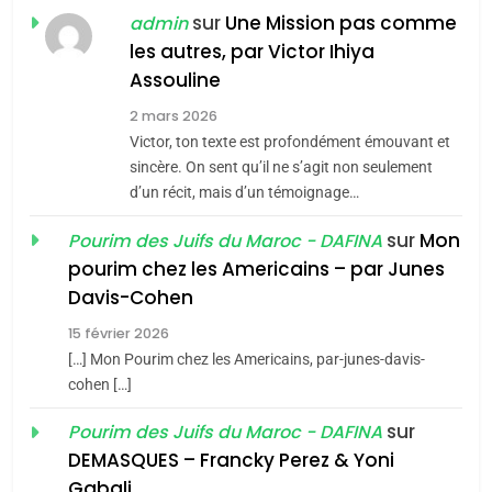
Jacques Hadida
sur
Une Mission pas comme
admin
les autres, par Victor Ihiya
JUDAISME
Assouline
8
2 mars 2026
Maroc : Les amandes de
Victor, ton texte est profondément émouvant et
Tafraout, le miel de Tadla
sincère. On sent qu’il ne s’agit non seulement
d’un récit, mais d’un témoignage…
Azilal consacrés produits
DAFINA
MAROC
du terroir
sur
Mon
Pourim des Juifs du Maroc - DAFINA
1
pourim chez les Americains – par Junes
Oeil ravageur – Vanessa
Davis-Cohen
De Loya Stauber
15 février 2026
CINEMA
ISRAÉL
5
[…] Mon Pourim chez les Americains, par-junes-davis-
2025, l’année la plus
cohen […]
2
meurtrière selon le rapport
«Tu dis génocide, je dis
sur
Pourim des Juifs du Maroc - DAFINA
d’ADL contre
FRANCE
ISRAÉL
guerre»: La nouvelle
DEMASQUES – Francky Perez & Yoni
l’antisémitisme
chanson de Boy George
Gabali
ISRAÉL
JUDAISME