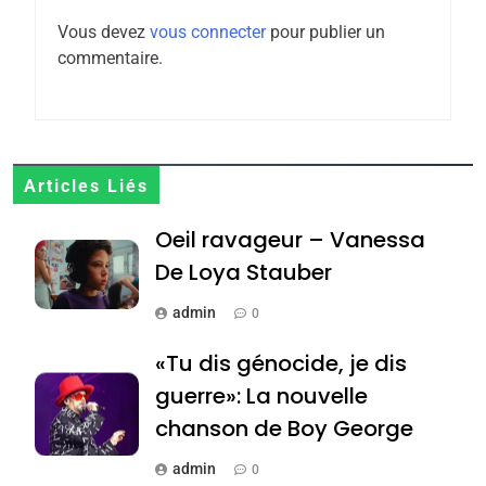
l’antisémitisme
Vous devez
vous connecter
pour publier un
6
commentaire.
FIÈRE, DIGNE ET RÉSILIENTE :
POURQUOI JE REVENDIQUE
MA JUDAÏTE par Thérèse
ISRAÉL
JUDAISME
Zrihen-Dvir
7
Articles Liés
CE QUI NOUS MANQUE –
Oeil ravageur – Vanessa
Jacques Hadida
De Loya Stauber
JUDAISME
admin
0
8
Maroc : Les amandes de
«Tu dis génocide, je dis
Tafraout, le miel de Tadla
guerre»: La nouvelle
Azilal consacrés produits
DAFINA
MAROC
chanson de Boy George
du terroir
1
admin
0