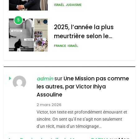
s’étendre à 13 pays
meurtrière selon le rapport
ISRAÉL
JUDAISME
d’Amérique latine
d’ADL contre
5
l’antisémitisme
2025, l’année la plus
meurtrière selon le
admin
0
rapport d’ADL contre
FRANCE
ISRAÉL
l’antisémitisme
6
FIÈRE, DIGNE ET RÉSILIENTE :
POURQUOI JE REVENDIQUE
sur
Une Mission pas comme
admin
MA JUDAÏTE par Thérèse
les autres, par Victor Ihiya
ISRAÉL
JUDAISME
Assouline
Zrihen-Dvir
7
2 mars 2026
CE QUI NOUS MANQUE –
Victor, ton texte est profondément émouvant et
Jacques Hadida
sincère. On sent qu’il ne s’agit non seulement
d’un récit, mais d’un témoignage…
JUDAISME