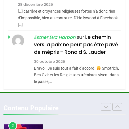
Zrihen-Dvir
28 décembre 2025
SOUVENIRS
[…] carrière et croyances religieuses fortes n’a donc rien
7
CE QUI NOUS MANQUE –
d’impossible, bien au contraire. D’Hollywood à Facebook
[…]
Jacques Hadida
4
Accords d’Isaac:
sur
Le chemin
JUDAISME
Esther Eva Harbon
l’alliance pourrait
vers la paix ne peut pas être pavé
s’étendre à 13 pays
8
de mépris – Ronald S. Lauder
ISRAÉL
JUDAISME
Maroc : Les amandes de
d’Amérique latine
30 octobre 2025
Tafraout, le miel de Tadla
5
Bravo ! Je suis tout à fait d'accord.
Smotrich,
2025, l’année la plus
Azilal consacrés produits
DAFINA
MAROC
Ben Gvir et les Religieux extrêmistes vivent dans
meurtrière selon le
du terroir
le passé,…
rapport d’ADL contre
1
FRANCE
ISRAÉL
Oeil ravageur – Vanessa De
l’antisémitisme
Loya Stauber
6
Contenu Populaire
FIÈRE, DIGNE ET RÉSILIENTE :
CINEMA
ISRAÉL
POURQUOI JE REVENDIQUE
MA JUDAÏTE par Thérèse
2
ISRAÉL
JUDAISME