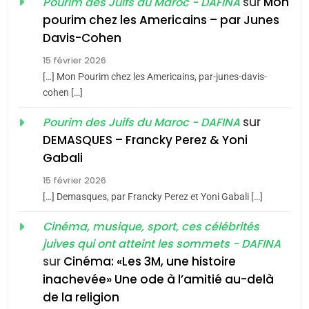
sur
Mon
Pourim des Juifs du Maroc - DAFINA
8
pourim chez les Americains – par Junes
Maroc : Les amandes de
Davis-Cohen
Tafraout, le miel de Tadla
15 février 2026
Azilal consacrés produits
DAFINA
MAROC
[…] Mon Pourim chez les Americains, par-junes-davis-
du terroir
cohen […]
1
Oeil ravageur – Vanessa
sur
Pourim des Juifs du Maroc - DAFINA
De Loya Stauber
DEMASQUES – Francky Perez & Yoni
5
Gabali
CINEMA
ISRAÉL
2025, l’année la plus
15 février 2026
meurtrière selon le rapport
2
[…] Demasques, par Francky Perez et Yoni Gabali […]
«Tu dis génocide, je dis
d’ADL contre
FRANCE
ISRAÉL
guerre»: La nouvelle
Cinéma, musique, sport, ces célébrités
l’antisémitisme
juives qui ont atteint les sommets - DAFINA
chanson de Boy George
6
ISRAÉL
JUDAISME
FIÈRE, DIGNE ET RÉSILIENTE :
sur
Cinéma: «Les 3M, une histoire
inachevée» Une ode à l’amitié au-delà
POURQUOI JE REVENDIQUE
3
de la religion
MA JUDAÏTE par Thérèse
Tout sur la Nostalgie
ISRAÉL
JUDAISME