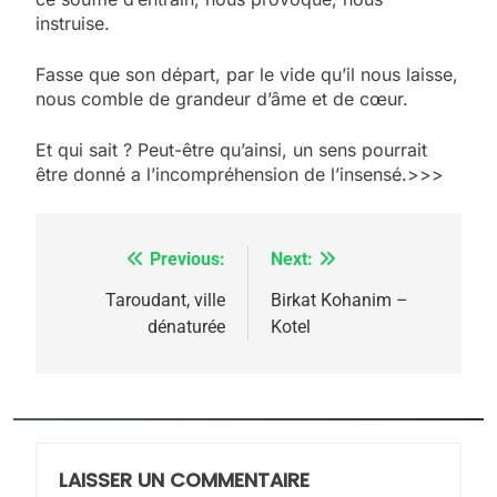
instruise.
Fasse que son départ, par le vide qu’il nous laisse,
nous comble de grandeur d’âme et de cœur.
Et qui sait ? Peut-être qu’ainsi, un sens pourrait
être donné a l’incompréhension de l’insensé.>>>
Previous:
Next:
Navigation
de
Taroudant, ville
Birkat Kohanim –
dénaturée
Kotel
l’article
5
2025, l’année la plus
meurtrière selon le
rapport d’ADL contre
LAISSER UN COMMENTAIRE
FRANCE
ISRAÉL