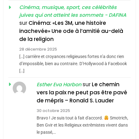
d’ADL contre
FRANCE
ISRAÉL
guerre»: La nouvelle
Cinéma, musique, sport, ces célébrités
l’antisémitisme
juives qui ont atteint les sommets - DAFINA
chanson de Boy George
6
ISRAÉL
JUDAISME
FIÈRE, DIGNE ET RÉSILIENTE :
sur
Cinéma: «Les 3M, une histoire
inachevée» Une ode à l’amitié au-delà
POURQUOI JE REVENDIQUE
3
de la religion
MA JUDAÏTE par Thérèse
Tout sur la Nostalgie
ISRAÉL
JUDAISME
Zrihen-Dvir
28 décembre 2025
SOUVENIRS
[…] carrière et croyances religieuses fortes n’a donc rien
7
CE QUI NOUS MANQUE –
d’impossible, bien au contraire. D’Hollywood à Facebook
[…]
Jacques Hadida
4
Accords d’Isaac:
sur
Le chemin
JUDAISME
Esther Eva Harbon
l’alliance pourrait
vers la paix ne peut pas être pavé
s’étendre à 13 pays
8
de mépris – Ronald S. Lauder
ISRAÉL
JUDAISME
Maroc : Les amandes de
d’Amérique latine
30 octobre 2025
Tafraout, le miel de Tadla
5
Bravo ! Je suis tout à fait d'accord.
Smotrich,
2025, l’année la plus
Azilal consacrés produits
DAFINA
MAROC
Ben Gvir et les Religieux extrêmistes vivent dans
meurtrière selon le
du terroir
le passé,…
1