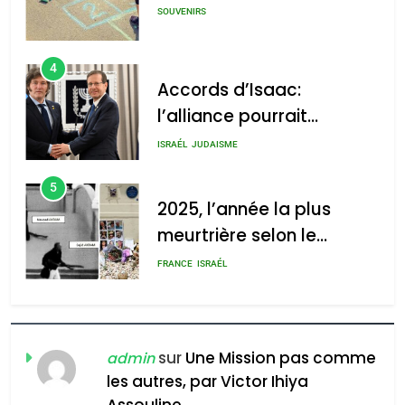
GPO
SOUVENIRS
4
Accords d’Isaac:
l’alliance pourrait
2025, l’année la plus
s’étendre à 13 pays
meurtrière selon le rapport
ISRAÉL
JUDAISME
d’Amérique latine
d’ADL contre
5
l’antisémitisme
2025, l’année la plus
meurtrière selon le
admin
0
rapport d’ADL contre
FRANCE
ISRAÉL
l’antisémitisme
6
FIÈRE, DIGNE ET RÉSILIENTE :
POURQUOI JE REVENDIQUE
sur
Une Mission pas comme
admin
MA JUDAÏTE par Thérèse
les autres, par Victor Ihiya
ISRAÉL
JUDAISME