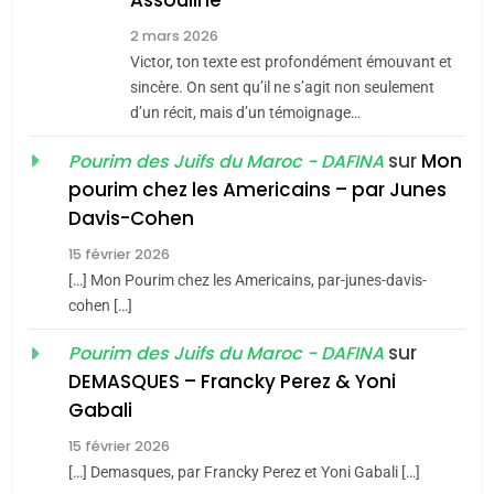
Assouline
Zrihen-Dvir
7
2 mars 2026
CE QUI NOUS MANQUE –
Victor, ton texte est profondément émouvant et
Jacques Hadida
sincère. On sent qu’il ne s’agit non seulement
d’un récit, mais d’un témoignage…
JUDAISME
sur
Mon
Pourim des Juifs du Maroc - DAFINA
8
pourim chez les Americains – par Junes
Maroc : Les amandes de
Davis-Cohen
Tafraout, le miel de Tadla
15 février 2026
Azilal consacrés produits
DAFINA
MAROC
[…] Mon Pourim chez les Americains, par-junes-davis-
du terroir
cohen […]
1
Oeil ravageur – Vanessa
sur
Pourim des Juifs du Maroc - DAFINA
De Loya Stauber
DEMASQUES – Francky Perez & Yoni
5
Gabali
CINEMA
ISRAÉL
2025, l’année la plus
15 février 2026
meurtrière selon le rapport
2
[…] Demasques, par Francky Perez et Yoni Gabali […]
«Tu dis génocide, je dis