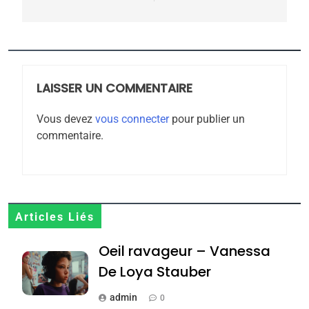
5
2025, l’année la plus
meurtrière selon le
rapport d’ADL contre
LAISSER UN COMMENTAIRE
FRANCE
ISRAÉL
l’antisémitisme
Vous devez
vous connecter
pour publier un
6
commentaire.
FIÈRE, DIGNE ET RÉSILIENTE :
POURQUOI JE REVENDIQUE
MA JUDAÏTE par Thérèse
ISRAÉL
JUDAISME
Zrihen-Dvir
7
Articles Liés
CE QUI NOUS MANQUE –
Oeil ravageur – Vanessa
Jacques Hadida
De Loya Stauber
JUDAISME
admin
0
8