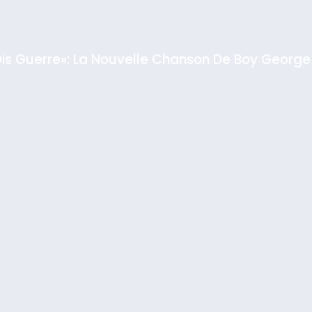
Dis Guerre»: La Nouvelle Chanson De Boy George
rt