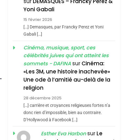
sur
DEMASQUES – Francky Perez &
Nouvelle Chanson De
ISRAÉL
JUDAISME
Yoni Gabali
Boy George
3
15 février 2026
Tout Sur La Nostalgie
[…] Demasques, par Francky Perez et Yoni
SOUVENIRS
Gabali […]
4
Cinéma, musique, sport, ces
Accords D’Isaac:
célébrités juives qui ont atteint les
L’alliance Pourrait
sur
Cinéma:
sommets - DAFINA
S’étendre À 13 Pays
ISRAÉL
JUDAISME
«Les 3M, une histoire inachevée»
D’Amérique Latine
Une ode à l’amitié au-delà de la
5
2025, L’année La Plus
religion
Meurtrière Selon Le
28 décembre 2025
Rapport D’ADL
FRANCE
ISRAÉL
[…] carrière et croyances religieuses fortes n’a
Contre
donc rien d’impossible, bien au contraire.
6
FIÈRE, DIGNE ET
D’Hollywood à Facebook […]
L’antisémitisme
RÉSILIENTE :
sur
Le
Esther Eva Harbon
roduits Du
POURQUOI JE