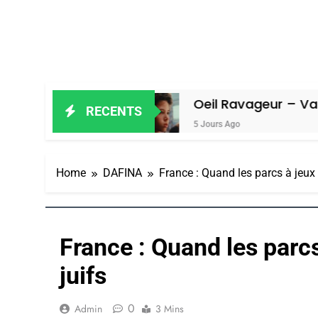
 Amiel
Oeil Ravageur – Vanessa De L
RECENTS
5 Jours Ago
Home
DAFINA
France : Quand les parcs à jeux é
France : Quand les parcs
juifs
0
Admin
3 Mins