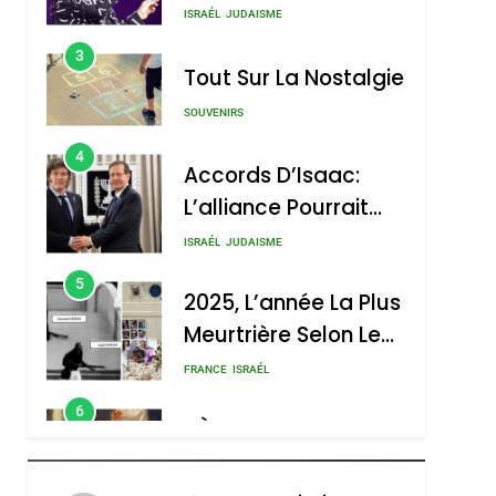
Nouvelle Chanson De
ISRAÉL
JUDAISME
Boy George
3
Tout Sur La Nostalgie
SOUVENIRS
4
Accords D’Isaac:
L’alliance Pourrait
S’étendre À 13 Pays
ISRAÉL
JUDAISME
D’Amérique Latine
5
2025, L’année La Plus
Meurtrière Selon Le
Rapport D’ADL
FRANCE
ISRAÉL
Contre
6
FIÈRE, DIGNE ET
L’antisémitisme
RÉSILIENTE :
POURQUOI JE