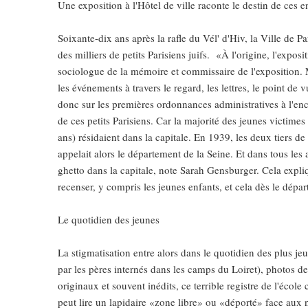
Une exposition à l'Hôtel de ville raconte le destin de ces 
Soixante-dix ans après la rafle du Vél' d'Hiv, la Ville de Pa
des milliers de petits Parisiens juifs. «À l'origine, l'expo
2025, L’année La Plus
sociologue de la mémoire et commissaire de l'exposition. Ma
FRANCE
ISRAÉL
les événements à travers le regard, les lettres, le point de
donc sur les premières ordonnances administratives à l'enco
de ces petits Parisiens. Car la majorité des jeunes victime
ans) résidaient dans la capitale. En 1939, les deux tiers de
appelait alors le département de la Seine. Et dans tous les
ghetto dans la capitale, note Sarah Gensburger. Cela explique
6
recenser, y compris les jeunes enfants, et cela dès le dépar
Le quotidien des jeunes
FIÈRE, DIGNE ET RÉSIL
La stigmatisation entre alors dans le quotidien des plus je
Dvir
par les pères internés dans les camps du Loiret), photos d
ISRAÉL
JUDAISME
originaux et souvent inédits, ce terrible registre de l'éco
peut lire un lapidaire «zone libre» ou «déporté» face au