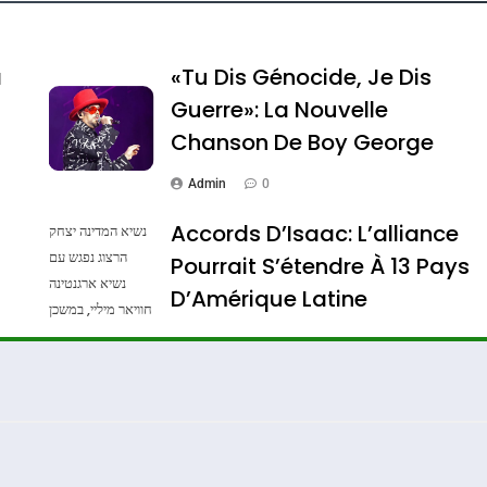
a
«Tu Dis Génocide, Je Dis
Guerre»: La Nouvelle
Chanson De Boy George
Admin
0
Accords D’Isaac: L’alliance
נשיא המדינה יצחק
הרצוג נפגש עם
Pourrait S’étendre À 13 Pays
נשיא ארגנטינה
ssa De Loya Stauber
D’Amérique Latine
חוויאר מיליי, במשכן
הנשיא בירושלים.
Admin
0
צילום: חיים צח /
לע"מ Photos By
: Haim Zach /
GPO