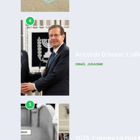
4
Accords D’Isaac: L’all
ISRAÉL
JUDAISME
5
2025, L’année La Plus