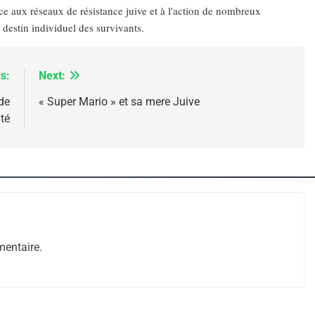
âce aux réseaux de résistance juive et à l'action de nombreux
e destin individuel des survivants.
s:
Next:
de
« Super Mario » et sa mere Juive
té
 – Jacques Hadida
entaire.
e Tafraout, Le Miel De Tadla Azilal Consacrés P