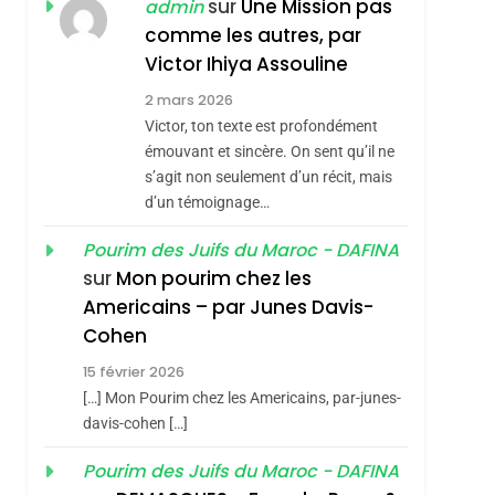
ISRAÉL
JUDAISME
sur
Une Mission pas
admin
REVENDIQUE MA
comme les autres, par
7
CE QUI NOUS
JUDAÏTE Par Thérèse
Victor Ihiya Assouline
MANQUE – Jacques
Zrihen-Dvir
sémitisme
2 mars 2026
Hadida
Victor, ton texte est profondément
JUDAISME
émouvant et sincère. On sent qu’il ne
8
s’agit non seulement d’un récit, mais
Maroc : Les Amandes
d’un témoignage…
De Tafraout, Le Miel
De Tadla Azilal
Pourim des Juifs du Maroc - DAFINA
DAFINA
MAROC
sur
Mon pourim chez les
Consacrés Produits
1
Americains – par Junes Davis-
Oeil Ravageur –
Du Terroir
Cohen
Vanessa De Loya
hérèse Zrihen-
15 février 2026
Stauber
CINEMA
ISRAÉL
[…] Mon Pourim chez les Americains, par-junes-
2
davis-cohen […]
«Tu Dis Génocide, Je
Pourim des Juifs du Maroc - DAFINA
Dis Guerre»: La