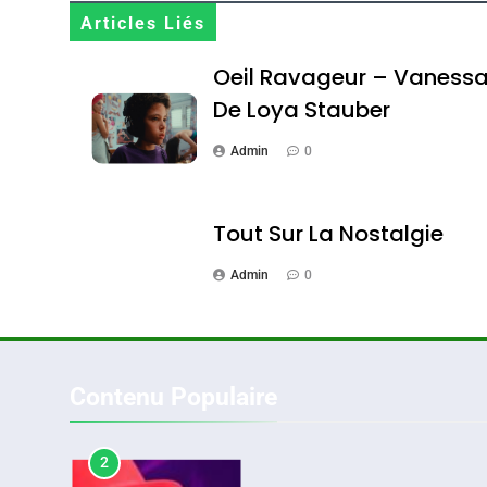
Terroir
Articles Liés
DAFINA
MAROC
Oeil Ravageur – Vaness
De Loya Stauber
Admin
0
1
Tout Sur La Nostalgie
Admin
0
Oeil Ravageur – Vane
CINEMA
ISRAÉL
Contenu Populaire
2