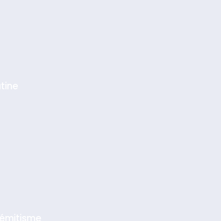
tine
sémitisme