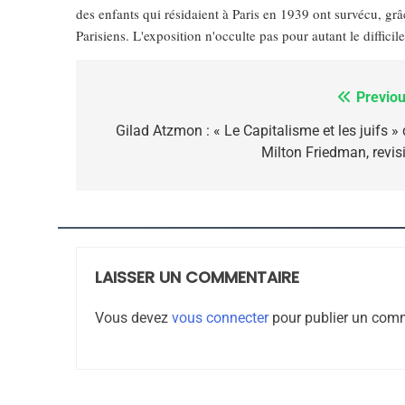
des enfants qui résidaient à Paris en 1939 ont survécu, gr
Parisiens. L'exposition n'occulte pas pour autant le difficil
7
Previou
Navigation
de
Gilad Atzmon : « Le Capitalisme et les juifs » 
Milton Friedman, revisi
CE QUI NOUS MANQUE
l’article
JUDAISME
LAISSER UN COMMENTAIRE
8
Vous devez
vous connecter
pour publier un comm
Maroc : Les Amandes D