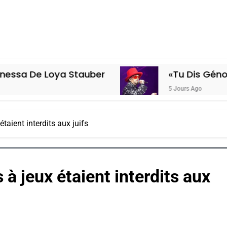
oya Stauber
«Tu Dis Génocide, Je D
5 Jours Ago
taient interdits aux juifs
 à jeux étaient interdits aux