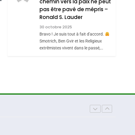
chemin vers la paix ne peut
ISRAÉL
JUDAISME
REVENDIQUE MA
pas être pavé de mépris –
7
CE QUI NOUS
JUDAÏTE Par Thérèse
Ronald S. Lauder
MANQUE – Jacques
Zrihen-Dvir
30 octobre 2025
Hadida
Bravo ! Je suis tout à fait d'accord.
JUDAISME
Smotrich, Ben Gvir et les Religieux
8
extrêmistes vivent dans le passé,…
Maroc : Les Amandes
De Tafraout, Le Miel
De Tadla Azilal
DAFINA
MAROC
Consacrés Produits
Du Terroir