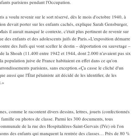
enfants parisiens pendant l'Occupation.
ris a voulu revenir sur le sort réservé, dès le mois d'octobre 1940, à
sition devait porter sur les enfants cachés, explique Sarah Gensburger,
 Meurtrière Selon Le Rapport D’ADL Contre L’anti
is il aurait manqué le contexte, c'était plus pertinent de revenir sur
 vue des enfants et des adolescents juifs de Paris.»L'exposition démarre
ntre des Juifs qui vont sceller le destin – déportation ou sauvetage –
s de la Shoah (11.400 entre 1942 et 1944, dont 2.000 n'avaient pas six
 la population juive de France habitaient en effet dans ce qu'on
 arrondissements parisiens, sans exception.«Ça casse le cliché d'un
 aussi que l'État pétainiste ait décidé de les identifier, de les
t.»
IENTE : POURQUOI JE REVENDIQUE MA JUDAÏTE Par T
unes, comme le racontent divers dessins, lettres, jouets (confectionnés
e famille ou photos de classe. Parmi les 300 documents, tous
le communale de la rue des Hospitalières-Saint-Gervais (IVe) où l'on
x noms des enfants qui manquent la rentrée des classes… Près de 80 %