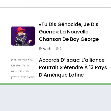
e Tafraout, Le Miel De Tadla Azilal Consacrés P
a
«Tu Dis Génocide, Je Dis
Guerre»: La Nouvelle
Chanson De Boy George
Admin
0
Accords D’Isaac: L’alliance
נשיא המדינה יצחק
הרצוג נפגש עם
Pourrait S’étendre À 13 Pays
נשיא ארגנטינה
ssa De Loya Stauber
D’Amérique Latine
חוויאר מיליי, במשכן
הנשיא בירושלים.
Admin
0
צילום: חיים צח /
לע"מ Photos By
: Haim Zach /
GPO