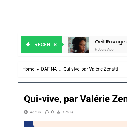
 Alain Amiel
Oeil Ravageur – Vaness
RECENTS
6 Jours Ago
Home
DAFINA
Qui-vive, par Valérie Zenatti
Qui-vive, par Valérie Zen
0
Admin
3 Mins