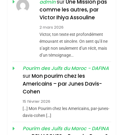
ISRAÉL
JUDAISME
sur
Une Mission pas
admin
REVENDIQUE MA
comme les autres, par
7
CE QUI NOUS
JUDAÏTE Par Thérèse
Victor Ihiya Assouline
MANQUE – Jacques
Zrihen-Dvir
2 mars 2026
Hadida
Victor, ton texte est profondément
JUDAISME
émouvant et sincère. On sent qu’il ne
8
s’agit non seulement d’un récit, mais
Maroc : Les Amandes
d’un témoignage…
De Tafraout, Le Miel
De Tadla Azilal
Pourim des Juifs du Maroc - DAFINA
DAFINA
MAROC
sur
Mon pourim chez les
Consacrés Produits
1
Americains – par Junes Davis-
Oeil Ravageur –
Du Terroir
Cohen
Vanessa De Loya
15 février 2026
Stauber
CINEMA
ISRAÉL
[…] Mon Pourim chez les Americains, par-junes-
2
davis-cohen […]
«Tu Dis Génocide, Je
Pourim des Juifs du Maroc - DAFINA
Dis Guerre»: La