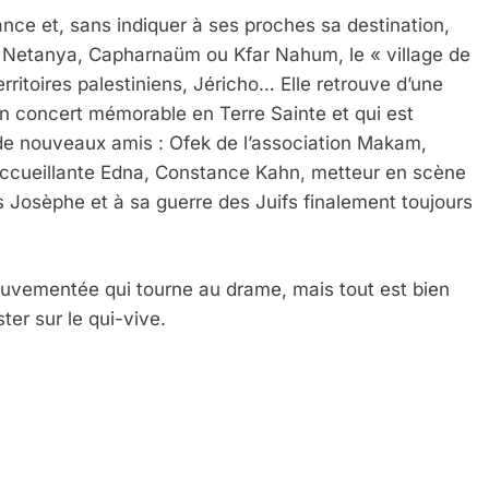
ance et, sans indiquer à ses proches sa destination,
em, Netanya, Capharnaüm ou Kfar Nahum, le « village de
rritoires palestiniens, Jéricho… Elle retrouve d’une
 concert mémorable en Terre Sainte et qui est
 Meurtrière Selon Le Rapport D’ADL Contre L’anti
 de nouveaux amis : Ofek de l’association Makam,
accueillante Edna, Constance Kahn, metteur en scène
s Josèphe et à sa guerre des Juifs finalement toujours
ouvementée qui tourne au drame, mais tout est bien
ster sur le qui-vive.
IENTE : POURQUOI JE REVENDIQUE MA JUDAÏTE Par T