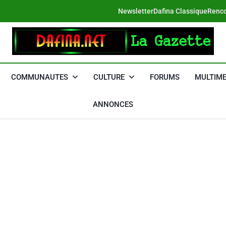
Newsletter
Dafina Classique
Renco
DAFINA
Le Net Des Juifs Du Maroc
COMMUNAUTES
CULTURE
FORUMS
MULTIME
ANNONCES