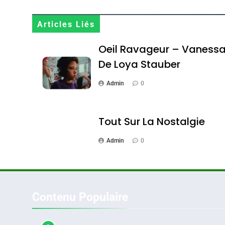
Maroc : Les Amandes D
Terroir
Articles Liés
DAFINA
MAROC
Oeil Ravageur – Vaness
De Loya Stauber
Admin
0
1
Tout Sur La Nostalgie
Admin
0
Oeil Ravageur – Vane
CINEMA
ISRAÉL
Contenu Populaire