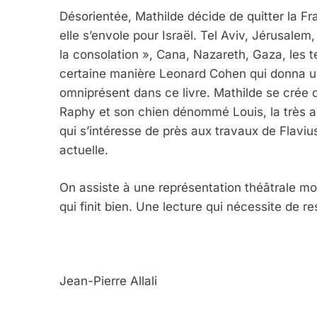
5
Désorientée, Mathilde décide de quitter la Fr
elle s’envole pour Israël. Tel Aviv, Jérusal
la consolation », Cana, Nazareth, Gaza, les te
certaine manière Leonard Cohen qui donna un
2025, L’année La Plus
omniprésent dans ce livre. Mathilde se crée
FRANCE
ISRAÉL
Raphy et son chien dénommé Louis, la très 
qui s’intéresse de près aux travaux de Flaviu
actuelle.
On assiste à une représentation théâtrale m
6
qui finit bien. Une lecture qui nécessite de re
FIÈRE, DIGNE ET RÉSIL
Dvir
Jean-Pierre Allali
ISRAÉL
JUDAISME