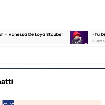
a De Loya Stauber
«Tu Dis Génocide
6 Jours Ago
atti