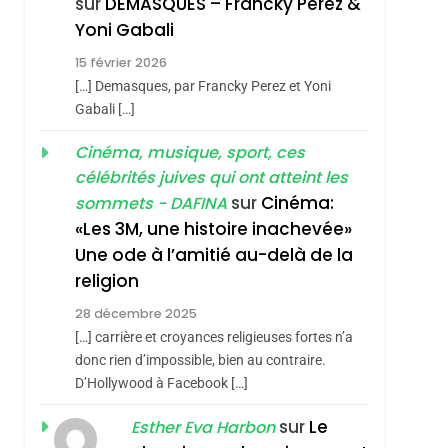
sur
DEMASQUES – Francky Perez &
Nouvelle Chanson De
ISRAÉL
JUDAISME
Yoni Gabali
Boy George
3
15 février 2026
Tout Sur La Nostalgie
[…] Demasques, par Francky Perez et Yoni
SOUVENIRS
Gabali […]
sémitisme
4
Cinéma, musique, sport, ces
Accords D’Isaac:
célébrités juives qui ont atteint les
L’alliance Pourrait
sur
Cinéma:
sommets - DAFINA
S’étendre À 13 Pays
ISRAÉL
JUDAISME
«Les 3M, une histoire inachevée»
D’Amérique Latine
Une ode à l’amitié au-delà de la
5
2025, L’année La Plus
religion
Meurtrière Selon Le
28 décembre 2025
Rapport D’ADL
FRANCE
ISRAÉL
[…] carrière et croyances religieuses fortes n’a
Contre
donc rien d’impossible, bien au contraire.
hérèse Zrihen-
6
FIÈRE, DIGNE ET
D’Hollywood à Facebook […]
L’antisémitisme
RÉSILIENTE :
sur
Le
Esther Eva Harbon
POURQUOI JE