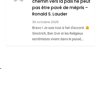
chemin vers la paix ne peut
ISRAÉL
JUDAISME
REVENDIQUE MA
pas être pavé de mépris –
7
CE QUI NOUS
JUDAÏTE Par Thérèse
Ronald S. Lauder
MANQUE – Jacques
Zrihen-Dvir
30 octobre 2025
Hadida
Bravo ! Je suis tout à fait d'accord.
JUDAISME
Smotrich, Ben Gvir et les Religieux
8
extrêmistes vivent dans le passé,…
Maroc : Les Amandes
De Tafraout, Le Miel
De Tadla Azilal
DAFINA
MAROC
Consacrés Produits
Du Terroir