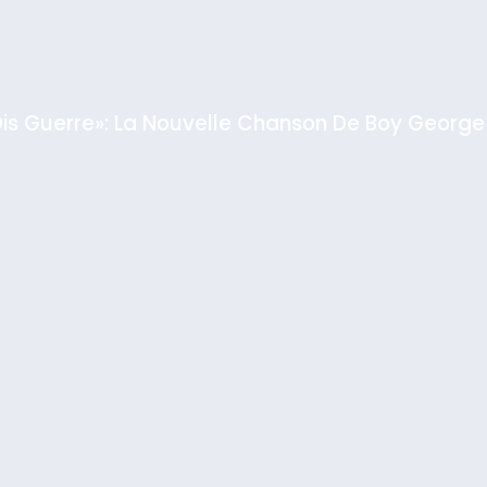
Dis Guerre»: La Nouvelle Chanson De Boy George
rt