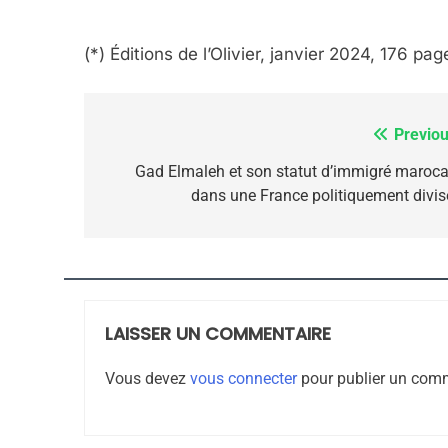
(*) Éditions de l’Olivier, janvier 2024, 176 pag
7
Previou
Navigation
de
Gad Elmaleh et son statut d’immigré maroca
dans une France politiquement divis
CE QUI NOUS MANQUE
l’article
JUDAISME
LAISSER UN COMMENTAIRE
8
Vous devez
vous connecter
pour publier un comm