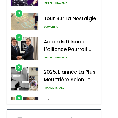
Nouvelle Chanson De
ISRAÉL
JUDAISME
Boy George
3
Tout Sur La Nostalgie
SOUVENIRS
4
Accords D’Isaac:
L’alliance Pourrait
S’étendre À 13 Pays
ISRAÉL
JUDAISME
D’Amérique Latine
5
2025, L’année La Plus
Meurtrière Selon Le
Rapport D’ADL
FRANCE
ISRAÉL
Contre
6
FIÈRE, DIGNE ET
L’antisémitisme
RÉSILIENTE :
POURQUOI JE