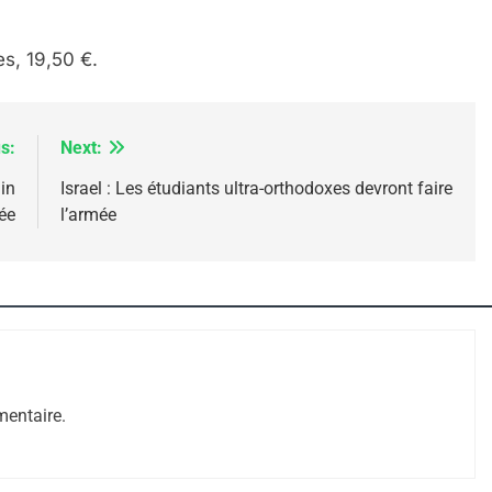
es, 19,50 €.
s:
Next:
in
Israel : Les étudiants ultra-orthodoxes devront faire
ée
l’armée
 – Jacques Hadida
entaire.