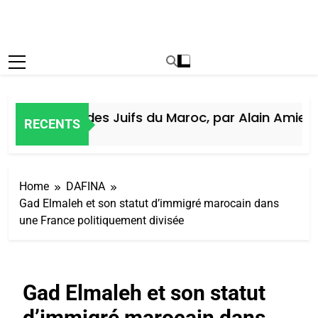
Histoire des Juifs du Maroc, par Alain Amiel
RECENTS
5 Jours Ago
Home
DAFINA
Gad Elmaleh et son statut d’immigré marocain dans
une France politiquement divisée
Gad Elmaleh et son statut
d’immigré marocain dans