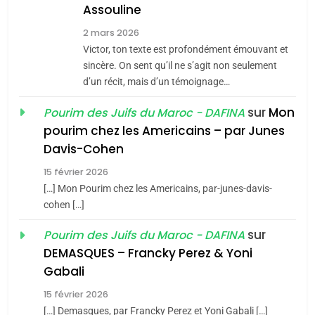
Assouline
8
2 mars 2026
Maroc : Les amandes de
Victor, ton texte est profondément émouvant et
Tafraout, le miel de Tadla
sincère. On sent qu’il ne s’agit non seulement
d’un récit, mais d’un témoignage…
Azilal consacrés produits
DAFINA
MAROC
du terroir
sur
Mon
Pourim des Juifs du Maroc - DAFINA
1
pourim chez les Americains – par Junes
Oeil ravageur – Vanessa
Davis-Cohen
De Loya Stauber
15 février 2026
CINEMA
ISRAÉL
5
[…] Mon Pourim chez les Americains, par-junes-davis-
2025, l’année la plus
cohen […]
2
meurtrière selon le rapport
«Tu dis génocide, je dis
sur
Pourim des Juifs du Maroc - DAFINA
d’ADL contre
FRANCE
ISRAÉL
guerre»: La nouvelle
DEMASQUES – Francky Perez & Yoni
l’antisémitisme
Gabali
chanson de Boy George
ISRAÉL
JUDAISME
6
FIÈRE, DIGNE ET RÉSILIENTE :
15 février 2026
3
[…] Demasques, par Francky Perez et Yoni Gabali […]