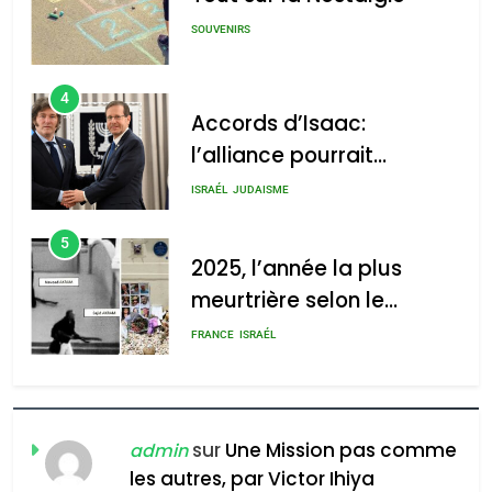
l’alliance pourrait
s’étendre à 13 pays
ISRAÉL
JUDAISME
d’Amérique latine
5
2025, l’année la plus
meurtrière selon le
rapport d’ADL contre
FRANCE
ISRAÉL
l’antisémitisme
6
FIÈRE, DIGNE ET RÉSILIENTE :
POURQUOI JE REVENDIQUE
MA JUDAÏTE par Thérèse
ISRAÉL
JUDAISME
Zrihen-Dvir
7
CE QUI NOUS MANQUE –
sur
Une Mission pas comme
Jacques Hadida
admin
les autres, par Victor Ihiya
JUDAISME