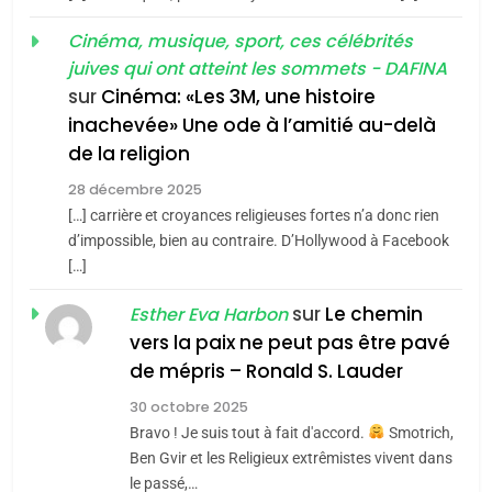
POURQUOI JE REVENDIQUE
Tout sur la Nostalgie
MA JUDAÏTE par Thérèse
Cinéma, musique, sport, ces célébrités
ISRAÉL
JUDAISME
Zrihen-Dvir
juives qui ont atteint les sommets - DAFINA
SOUVENIRS
7
sur
Cinéma: «Les 3M, une histoire
CE QUI NOUS MANQUE –
inachevée» Une ode à l’amitié au-delà
4
Jacques Hadida
de la religion
Accords d’Isaac:
JUDAISME
l’alliance pourrait
28 décembre 2025
[…] carrière et croyances religieuses fortes n’a donc rien
s’étendre à 13 pays
ISRAÉL
JUDAISME
8
d’impossible, bien au contraire. D’Hollywood à Facebook
d’Amérique latine
Maroc : Les amandes de
[…]
5
Tafraout, le miel de Tadla
2025, l’année la plus
sur
Le chemin
Esther Eva Harbon
Azilal consacrés produits
DAFINA
MAROC
meurtrière selon le
vers la paix ne peut pas être pavé
du terroir
rapport d’ADL contre
de mépris – Ronald S. Lauder
FRANCE
ISRAÉL
1
l’antisémitisme
Oeil ravageur – Vanessa De
30 octobre 2025
6
Bravo ! Je suis tout à fait d'accord.
Smotrich,
Loya Stauber
FIÈRE, DIGNE ET RÉSILIENTE :
Ben Gvir et les Religieux extrêmistes vivent dans
CINEMA
ISRAÉL
POURQUOI JE REVENDIQUE
le passé,…