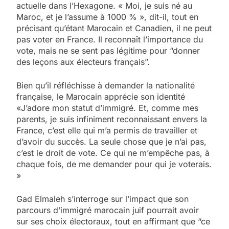
actuelle dans l’Hexagone. « Moi, je suis né au
Maroc, et je l’assume à 1000 % », dit-il, tout en
précisant qu’étant Marocain et Canadien, il ne peut
pas voter en France. Il reconnaît l’importance du
vote, mais ne se sent pas légitime pour “donner
des leçons aux électeurs français”.
Bien qu’il réfléchisse à demander la nationalité
française, le Marocain apprécie son identité
«J’adore mon statut d’immigré. Et, comme mes
parents, je suis infiniment reconnaissant envers la
France, c’est elle qui m’a permis de travailler et
d’avoir du succès. La seule chose que je n’ai pas,
c’est le droit de vote. Ce qui ne m’empêche pas, à
chaque fois, de me demander pour qui je voterais.
»
5
Gad Elmaleh s’interroge sur l’impact que son
2025, l’année la plus
parcours d’immigré marocain juif pourrait avoir
meurtrière selon le
sur ses choix électoraux, tout en affirmant que “ce