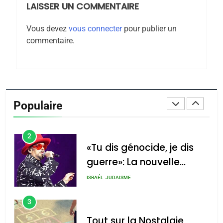
LAISSER UN COMMENTAIRE
1
Oeil ravageur – Vanessa
Vous devez
vous connecter
pour publier un
De Loya Stauber
commentaire.
CINEMA
ISRAÉL
2
«Tu dis génocide, je dis
guerre»: La nouvelle
Populaire
chanson de Boy George
ISRAÉL
JUDAISME
3
Tout sur la Nostalgie
SOUVENIRS
4
Accords d’Isaac: