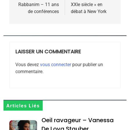
Rabbanim – 11 ans
XXIe siècle » en
l’article
de conférences
débat à New York
5
2025, l’année la plus
meurtrière selon le
rapport d’ADL contre
LAISSER UN COMMENTAIRE
FRANCE
ISRAÉL
l’antisémitisme
Vous devez
vous connecter
pour publier un
6
commentaire.
FIÈRE, DIGNE ET RÉSILIENTE :
POURQUOI JE REVENDIQUE
MA JUDAÏTE par Thérèse
ISRAÉL
JUDAISME
Zrihen-Dvir
7
Articles Liés
CE QUI NOUS MANQUE –
Oeil ravageur – Vanessa
Jacques Hadida
De Loya Stauber
JUDAISME