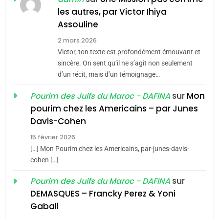
MA JUDAÏTE par Thérèse
les autres, par Victor Ihiya
ISRAÉL
JUDAISME
Assouline
Zrihen-Dvir
7
2 mars 2026
CE QUI NOUS MANQUE –
Victor, ton texte est profondément émouvant et
Jacques Hadida
sincère. On sent qu’il ne s’agit non seulement
d’un récit, mais d’un témoignage…
JUDAISME
sur
Mon
Pourim des Juifs du Maroc - DAFINA
8
pourim chez les Americains – par Junes
Maroc : Les amandes de
Davis-Cohen
Tafraout, le miel de Tadla
15 février 2026
Azilal consacrés produits
DAFINA
MAROC
[…] Mon Pourim chez les Americains, par-junes-davis-
du terroir
cohen […]
1
Oeil ravageur – Vanessa
sur
Pourim des Juifs du Maroc - DAFINA
De Loya Stauber
DEMASQUES – Francky Perez & Yoni
5
Gabali
CINEMA
ISRAÉL
2025, l’année la plus