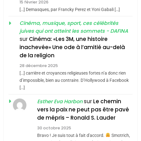
15 février 2026
meurtrière selon le rapport
2
[…] Demasques, par Francky Perez et Yoni Gabali […]
«Tu dis génocide, je dis
d’ADL contre
FRANCE
ISRAÉL
guerre»: La nouvelle
Cinéma, musique, sport, ces célébrités
l’antisémitisme
juives qui ont atteint les sommets - DAFINA
chanson de Boy George
6
ISRAÉL
JUDAISME
FIÈRE, DIGNE ET RÉSILIENTE :
sur
Cinéma: «Les 3M, une histoire
inachevée» Une ode à l’amitié au-delà
POURQUOI JE REVENDIQUE
3
de la religion
MA JUDAÏTE par Thérèse
Tout sur la Nostalgie
ISRAÉL
JUDAISME
Zrihen-Dvir
28 décembre 2025
SOUVENIRS
[…] carrière et croyances religieuses fortes n’a donc rien
7
CE QUI NOUS MANQUE –
d’impossible, bien au contraire. D’Hollywood à Facebook
[…]
Jacques Hadida
4
Accords d’Isaac:
sur
Le chemin
JUDAISME
Esther Eva Harbon
l’alliance pourrait
vers la paix ne peut pas être pavé
s’étendre à 13 pays
8
de mépris – Ronald S. Lauder
ISRAÉL
JUDAISME
Maroc : Les amandes de
d’Amérique latine
30 octobre 2025
Tafraout, le miel de Tadla
5
Bravo ! Je suis tout à fait d'accord.
Smotrich,
2025, l’année la plus
Azilal consacrés produits