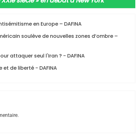
 XXIe siècle » en débat à New York
”
antisémitisme en Europe – DAFINA
 américain soulève de nouvelles zones d’ombre –
pour attaquer seul l'Iran ? - DAFINA
 – Jacques Hadida
 et de liberté - DAFINA
entaire.
e Tafraout, Le Miel De Tadla Azilal Consacrés P