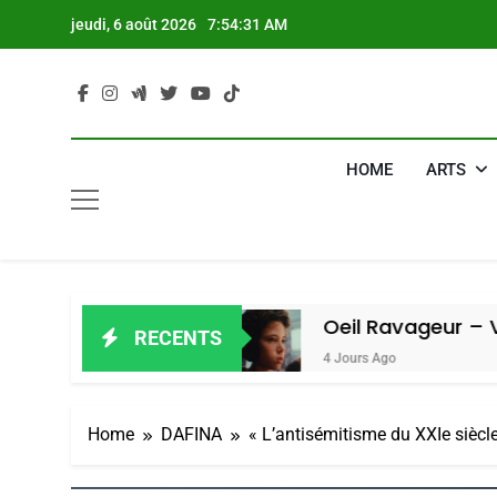
Skip
jeudi, 6 août 2026
7:54:32 AM
to
content
HOME
ARTS
 Amiel
Oeil Ravageur – Vanessa De 
RECENTS
4 Jours Ago
Home
DAFINA
« L’antisémitisme du XXIe siècl