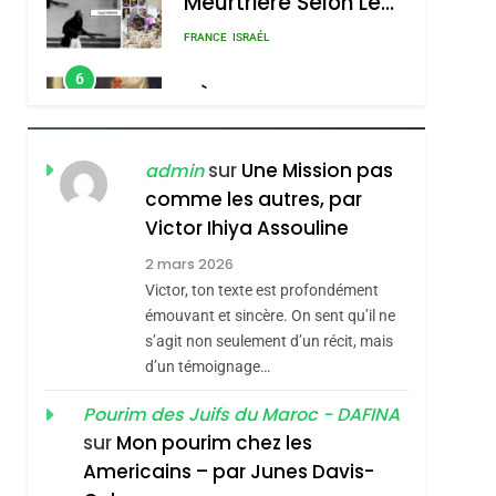
Meurtrière Selon Le
Rapport D’ADL
FRANCE
ISRAÉL
Contre
6
FIÈRE, DIGNE ET
L’antisémitisme
RÉSILIENTE :
POURQUOI JE
ISRAÉL
JUDAISME
sur
Une Mission pas
admin
REVENDIQUE MA
comme les autres, par
7
CE QUI NOUS
JUDAÏTE Par Thérèse
Victor Ihiya Assouline
MANQUE – Jacques
Zrihen-Dvir
2 mars 2026
Hadida
Victor, ton texte est profondément
JUDAISME
émouvant et sincère. On sent qu’il ne
8
s’agit non seulement d’un récit, mais
Maroc : Les Amandes
d’un témoignage…
De Tafraout, Le Miel
De Tadla Azilal
Pourim des Juifs du Maroc - DAFINA
DAFINA
MAROC
sur
Mon pourim chez les
Consacrés Produits
1
Americains – par Junes Davis-
Oeil Ravageur –
Du Terroir