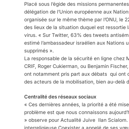
Placé sous l’égide des missions permanentes 
délégation de l’Union européenne aux Nations
organisée sur le même thème par l’ONU, le 22
des lieux de la situation duquel est ressortie
virus. « Sur Twitter, 63% des tweets antisémi
estimé l’ambassadeur israélien aux Nations u
supprimés ».
La responsable de la sécurité en ligne chez 
CRIF, Roger Cukierman, ou Benjamin Fischer, l
ont notamment pris part aux débats qui ont co
des acteurs de la mobilisation, bien au-del
Centralité des réseaux sociaux
« Ces dernières années, la priorité a été mise
problème est que nous connaissons aujourd’hu
» observe pour Actualité Juive Ilan Scialom. 
interreligieuse Coexister a appelé de ses vœu
5