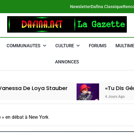
Newsletter
Dafina Classique
Renco
DAFINA
Le Net Des Juifs Du Maroc
COMMUNAUTES
CULTURE
FORUMS
MULTIME
ANNONCES
Loya Stauber
«Tu Dis Génocide, Je D
4 Jours Ago
e » en débat à New York