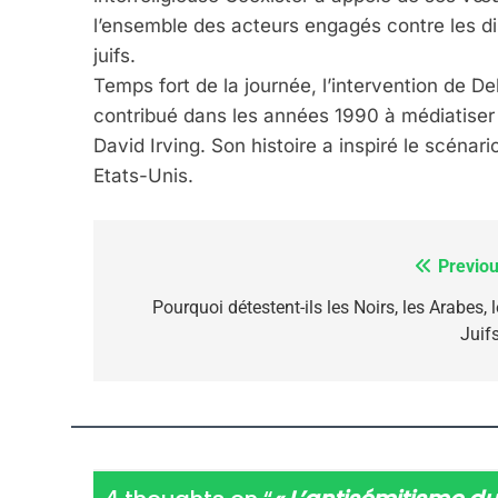
l’ensemble des acteurs engagés contre les di
juifs.
Temps fort de la journée, l’intervention de De
2025, L’année La Plus
contribué dans les années 1990 à médiatiser 
David Irving. Son histoire a inspiré le scénari
FRANCE
ISRAÉL
Etats-Unis.
Previou
Navigation
6
de
Pourquoi détestent-ils les Noirs, les Arabes, 
Juifs
l’article
FIÈRE, DIGNE ET RÉSIL
Dvir
ISRAÉL
JUDAISME