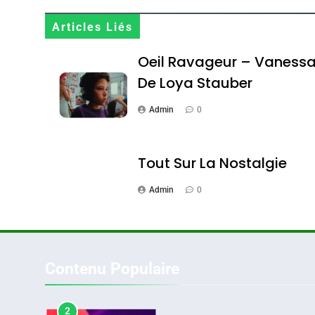
Terroir
Articles Liés
DAFINA
MAROC
Oeil Ravageur – Vaness
De Loya Stauber
Admin
0
1
Tout Sur La Nostalgie
Admin
0
Oeil Ravageur – Vane
CINEMA
ISRAÉL
Contenu Populaire
2