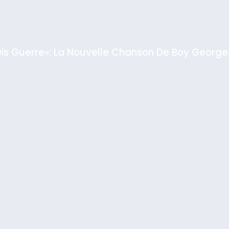
Dis Guerre»: La Nouvelle Chanson De Boy George
rt