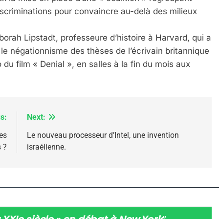
scriminations pour convaincre au-delà des milieux
borah Lipstadt, professeure d’histoire à Harvard, qui a
 Meurtrière Selon Le Rapport D’ADL Contre L’anti
le négationnisme des thèses de l’écrivain britannique
o du film « Denial », en salles à la fin du mois aux
s:
Next:
les
Le nouveau processeur d’Intel, une invention
 ?
israélienne.
IENTE : POURQUOI JE REVENDIQUE MA JUDAÏTE Par T