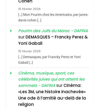
Cohen
Vanessa De Loya
15 février 2026
Stauber
CINEMA
ISRAÉL
[…] Mon Pourim chez les Americains, par-junes-
2
davis-cohen […]
«Tu Dis Génocide, Je
Pourim des Juifs du Maroc - DAFINA
Dis Guerre»: La
sur
DEMASQUES – Francky Perez &
Nouvelle Chanson De
ISRAÉL
JUDAISME
Yoni Gabali
Boy George
3
15 février 2026
Tout Sur La Nostalgie
[…] Demasques, par Francky Perez et Yoni
SOUVENIRS
Gabali […]
4
Cinéma, musique, sport, ces
Accords D’Isaac:
célébrités juives qui ont atteint les
L’alliance Pourrait
sur
Cinéma:
sommets - DAFINA
S’étendre À 13 Pays
ISRAÉL
JUDAISME
«Les 3M, une histoire inachevée»
D’Amérique Latine
Une ode à l’amitié au-delà de la
5
2025, L’année La Plus
religion