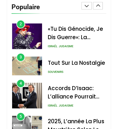
Vanessa De Loya
Populaire
Stauber
CINEMA
ISRAÉL
2
«Tu Dis Génocide, Je
Dis Guerre»: La
Nouvelle Chanson De
ISRAÉL
JUDAISME
Boy George
3
Tout Sur La Nostalgie
SOUVENIRS
4
Accords D’Isaac:
L’alliance Pourrait
S’étendre À 13 Pays
ISRAÉL
JUDAISME
D’Amérique Latine
5
2025, L’année La Plus