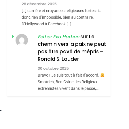
Meurtrière Selon Le
28 décembre 2025
Rapport D’ADL
FRANCE
ISRAÉL
[…] carrière et croyances religieuses fortes n’a
Contre
donc rien d’impossible, bien au contraire.
6
FIÈRE, DIGNE ET
D’Hollywood à Facebook […]
L’antisémitisme
sémitisme
RÉSILIENTE :
sur
Le
Esther Eva Harbon
POURQUOI JE
chemin vers la paix ne peut
ISRAÉL
JUDAISME
REVENDIQUE MA
pas être pavé de mépris –
7
CE QUI NOUS
JUDAÏTE Par Thérèse
Ronald S. Lauder
MANQUE – Jacques
Zrihen-Dvir
30 octobre 2025
Hadida
Bravo ! Je suis tout à fait d'accord.
JUDAISME
Smotrich, Ben Gvir et les Religieux
8
extrêmistes vivent dans le passé,…
Maroc : Les Amandes
De Tafraout, Le Miel
hérèse Zrihen-
De Tadla Azilal
DAFINA
MAROC
Consacrés Produits
Du Terroir