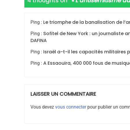
4 thoughts on “
« L’antisémitisme du
Le triomphe de la banalisation de l’
Ping :
7
Sofitel de New York : un journaliste
Ping :
DAFINA
Israël a-t-il les capacités militaires 
Ping :
CE QUI NOUS MANQUE
A Essaouira, 400 000 fous de musique
Ping :
JUDAISME
LAISSER UN COMMENTAIRE
8
Vous devez
vous connecter
pour publier un comm
Maroc : Les Amandes D