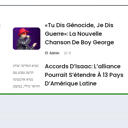
a
«Tu Dis Génocide, Je Dis
Guerre»: La Nouvelle
Chanson De Boy George
Admin
0
Accords D’Isaac: L’alliance
נשיא המדינה יצחק
הרצוג נפגש עם
Pourrait S’étendre À 13 Pays
נשיא ארגנטינה
ssa De Loya Stauber
D’Amérique Latine
חוויאר מיליי, במשכן
הנשיא בירושלים.
Admin
0
צילום: חיים צח /
לע"מ Photos By
: Haim Zach /
GPO