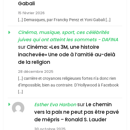
chanson de Boy George
Gabali
6
ISRAÉL
JUDAISME
FIÈRE, DIGNE ET RÉSILIENTE :
15 février 2026
POURQUOI JE REVENDIQUE
3
[…] Demasques, par Francky Perez et Yoni Gabali […]
MA JUDAÏTE par Thérèse
Tout sur la Nostalgie
ISRAÉL
JUDAISME
Cinéma, musique, sport, ces célébrités
Zrihen-Dvir
SOUVENIRS
juives qui ont atteint les sommets - DAFINA
7
sur
Cinéma: «Les 3M, une histoire
CE QUI NOUS MANQUE –
inachevée» Une ode à l’amitié au-delà
Jacques Hadida
4
Accords d’Isaac:
de la religion
JUDAISME
l’alliance pourrait
28 décembre 2025
s’étendre à 13 pays
[…] carrière et croyances religieuses fortes n’a donc rien
8
ISRAÉL
JUDAISME
Maroc : Les amandes de
d’impossible, bien au contraire. D’Hollywood à Facebook
d’Amérique latine
[…]
Tafraout, le miel de Tadla
5
2025, l’année la plus
Azilal consacrés produits
sur
Le chemin
Esther Eva Harbon
DAFINA
MAROC
meurtrière selon le
du terroir
vers la paix ne peut pas être pavé
rapport d’ADL contre
1
de mépris – Ronald S. Lauder
FRANCE
ISRAÉL
Oeil ravageur – Vanessa De
l’antisémitisme
30 octobre 2025