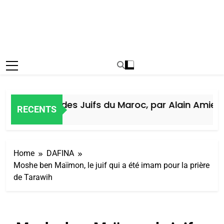
Histoire des Juifs du Maroc, par Alain Amiel
RECENTS
5 Jours Ago
Home
DAFINA
Moshe ben Maïmon, le juif qui a été imam pour la prière
de Tarawih