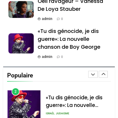
Oeil ravageur – Vanessa
Tafraout, le miel de Tadla
Azilal consacrés produits
De Loya Stauber
DAFINA
MAROC
du terroir
admin
0
1
Oeil ravageur – Vanessa
«Tu dis génocide, je dis
De Loya Stauber
guerre»: La nouvelle
CINEMA
ISRAÉL
chanson de Boy George
2
admin
0
«Tu dis génocide, je dis
Tout sur la Nostalgie
guerre»: La nouvelle
Populaire
chanson de Boy George
admin
ISRAÉL
JUDAISME
0
3
Accords d’Isaac: l’alliance
נשיא המדינה יצחק
הרצוג נפגש עם
Tout sur la Nostalgie
pourrait s’étendre à 13
נשיא ארגנטינה
pays d’Amérique latine
SOUVENIRS
חוויאר מיליי, במשכן