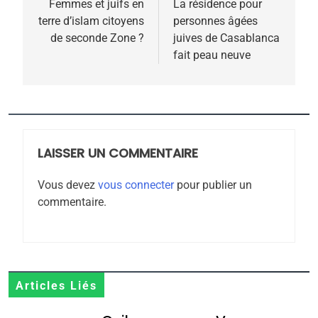
5
de
Femmes et juifs en
La résidence pour
2025, l’année la plus
terre d’islam citoyens
personnes âgées
l’article
meurtrière selon le
de seconde Zone ?
juives de Casablanca
fait peau neuve
rapport d’ADL contre
FRANCE
ISRAÉL
l’antisémitisme
6
FIÈRE, DIGNE ET RÉSILIENTE :
POURQUOI JE REVENDIQUE
MA JUDAÏTE par Thérèse
LAISSER UN COMMENTAIRE
ISRAÉL
JUDAISME
Zrihen-Dvir
Vous devez
vous connecter
pour publier un
7
commentaire.
CE QUI NOUS MANQUE –
Jacques Hadida
JUDAISME
8
Articles Liés
Maroc : Les amandes de