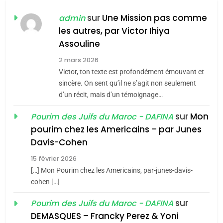
CE QUI NOUS MANQUE –
Jacques Hadida
sur
Une Mission pas comme
admin
les autres, par Victor Ihiya
JUDAISME
Assouline
8
2 mars 2026
Maroc : Les amandes de
Victor, ton texte est profondément émouvant et
Tafraout, le miel de Tadla
sincère. On sent qu’il ne s’agit non seulement
Azilal consacrés produits
d’un récit, mais d’un témoignage…
DAFINA
MAROC
du terroir
sur
Mon
Pourim des Juifs du Maroc - DAFINA
1
pourim chez les Americains – par Junes
Oeil ravageur – Vanessa
Davis-Cohen
De Loya Stauber
15 février 2026
5
CINEMA
ISRAÉL
[…] Mon Pourim chez les Americains, par-junes-davis-
2025, l’année la plus
cohen […]
meurtrière selon le rapport
2
«Tu dis génocide, je dis
d’ADL contre
sur
Pourim des Juifs du Maroc - DAFINA
FRANCE
ISRAÉL
guerre»: La nouvelle
DEMASQUES – Francky Perez & Yoni
l’antisémitisme