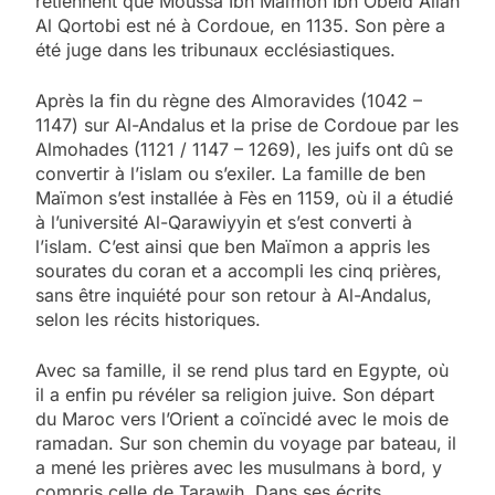
retiennent que Moussa Ibn Maïmon Ibn Obeid Allah
Al Qortobi est né à Cordoue, en 1135. Son père a
été juge dans les tribunaux ecclésiastiques.
Après la fin du règne des Almoravides (1042 –
1147) sur Al-Andalus et la prise de Cordoue par les
Almohades (1121 / 1147 – 1269), les juifs ont dû se
convertir à l’islam ou s’exiler. La famille de ben
Maïmon s’est installée à Fès en 1159, où il a étudié
à l’université Al-Qarawiyyin et s’est converti à
l’islam. C’est ainsi que ben Maïmon a appris les
sourates du coran et a accompli les cinq prières,
sans être inquiété pour son retour à Al-Andalus,
selon les récits historiques.
Avec sa famille, il se rend plus tard en Egypte, où
il a enfin pu révéler sa religion juive. Son départ
du Maroc vers l’Orient a coïncidé avec le mois de
ramadan. Sur son chemin du voyage par bateau, il
a mené les prières avec les musulmans à bord, y
compris celle de Tarawih. Dans ses écrits,