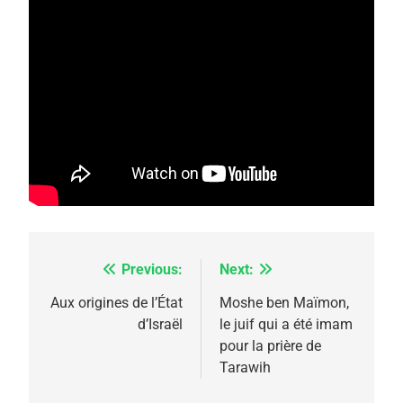
5
2025, l’année la plus
meurtrière selon le
rapport d’ADL contre
FRANCE
ISRAÉL
l’antisémitisme
6
FIÈRE, DIGNE ET RÉSILIENTE :
Previous:
Next:
Navigation
POURQUOI JE REVENDIQUE
de
Aux origines de l’État
Moshe ben Maïmon,
MA JUDAÏTE par Thérèse
d’Israël
le juif qui a été imam
ISRAÉL
JUDAISME
l’article
pour la prière de
Zrihen-Dvir
Tarawih
7
CE QUI NOUS MANQUE –