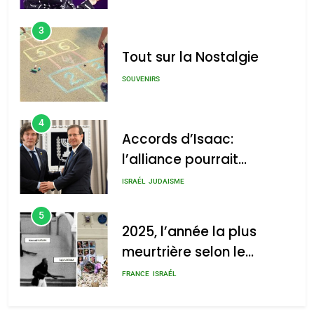
3
Tout sur la Nostalgie
SOUVENIRS
4
Accords d’Isaac:
l’alliance pourrait
s’étendre à 13 pays
ISRAÉL
JUDAISME
d’Amérique latine
5
2025, l’année la plus
meurtrière selon le
rapport d’ADL contre
FRANCE
ISRAÉL
l’antisémitisme
6