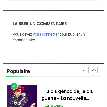
Jacques Hadida
JUDAISME
LAISSER UN COMMENTAIRE
8
Maroc : Les amandes de
Vous devez
vous connecter
pour publier un
Tafraout, le miel de Tadla
commentaire.
Azilal consacrés produits
DAFINA
MAROC
du terroir
1
Oeil ravageur – Vanessa
De Loya Stauber
Populaire
CINEMA
ISRAÉL
2
«Tu dis génocide, je dis
guerre»: La nouvelle
chanson de Boy George
ISRAÉL
JUDAISME