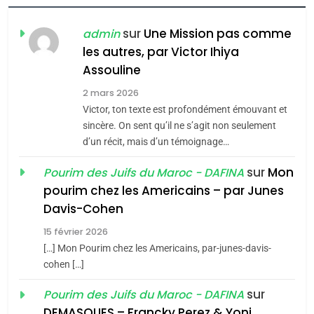
FIÈRE, DIGNE ET RÉSILIENTE :
POURQUOI JE REVENDIQUE
sur
Une Mission pas comme
admin
MA JUDAÏTE par Thérèse
les autres, par Victor Ihiya
ISRAÉL
JUDAISME
Assouline
Zrihen-Dvir
7
2 mars 2026
CE QUI NOUS MANQUE –
Victor, ton texte est profondément émouvant et
Jacques Hadida
sincère. On sent qu’il ne s’agit non seulement
d’un récit, mais d’un témoignage…
JUDAISME
sur
Mon
Pourim des Juifs du Maroc - DAFINA
8
pourim chez les Americains – par Junes
Maroc : Les amandes de
Davis-Cohen
Tafraout, le miel de Tadla
15 février 2026
Azilal consacrés produits
DAFINA
MAROC
[…] Mon Pourim chez les Americains, par-junes-davis-
du terroir
cohen […]
1
Oeil ravageur – Vanessa
sur
Pourim des Juifs du Maroc - DAFINA
De Loya Stauber
DEMASQUES – Francky Perez & Yoni