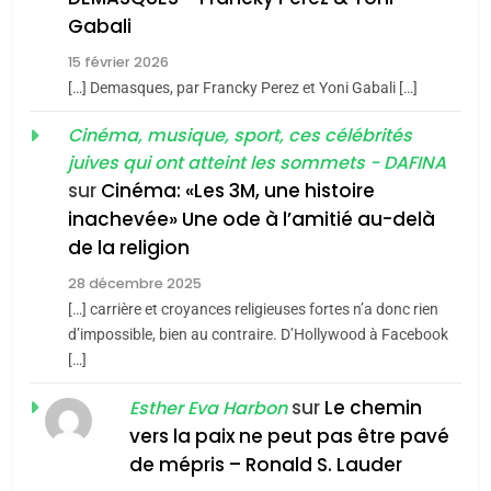
5
Gabali
CINEMA
ISRAÉL
2025, l’année la plus
15 février 2026
meurtrière selon le rapport
2
[…] Demasques, par Francky Perez et Yoni Gabali […]
«Tu dis génocide, je dis
d’ADL contre
FRANCE
ISRAÉL
guerre»: La nouvelle
Cinéma, musique, sport, ces célébrités
l’antisémitisme
juives qui ont atteint les sommets - DAFINA
chanson de Boy George
6
ISRAÉL
JUDAISME
FIÈRE, DIGNE ET RÉSILIENTE :
sur
Cinéma: «Les 3M, une histoire
inachevée» Une ode à l’amitié au-delà
POURQUOI JE REVENDIQUE
3
de la religion
MA JUDAÏTE par Thérèse
Tout sur la Nostalgie
ISRAÉL
JUDAISME
Zrihen-Dvir
28 décembre 2025
SOUVENIRS
[…] carrière et croyances religieuses fortes n’a donc rien
7
CE QUI NOUS MANQUE –
d’impossible, bien au contraire. D’Hollywood à Facebook
[…]
Jacques Hadida
4
Accords d’Isaac:
sur
Le chemin
JUDAISME
Esther Eva Harbon
l’alliance pourrait
vers la paix ne peut pas être pavé
s’étendre à 13 pays
8
de mépris – Ronald S. Lauder
ISRAÉL
JUDAISME
Maroc : Les amandes de
d’Amérique latine