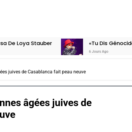
Stauber
«Tu Dis Génocide, Je Dis Gu
6 Jours Ago
ées juives de Casablanca fait peau neuve
nnes âgées juives de
euve