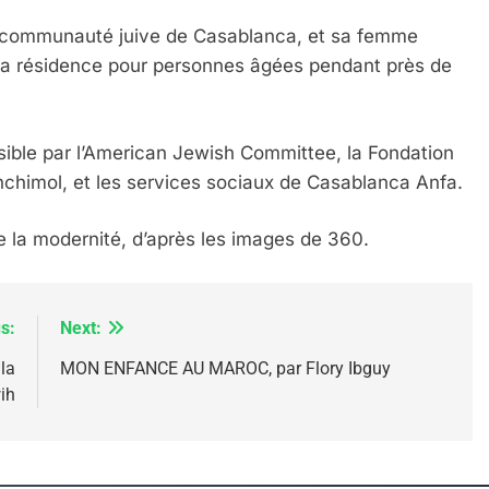
la communauté juive de Casablanca, et sa femme
e la résidence pour personnes âgées pendant près de
ssible par l’American Jewish Committee, la Fondation
nchimol, et les services sociaux de Casablanca Anfa.
e la modernité, d’après les images de 360.
 – Jacques Hadida
s:
Next:
la
MON ENFANCE AU MAROC, par Flory Ibguy
ih