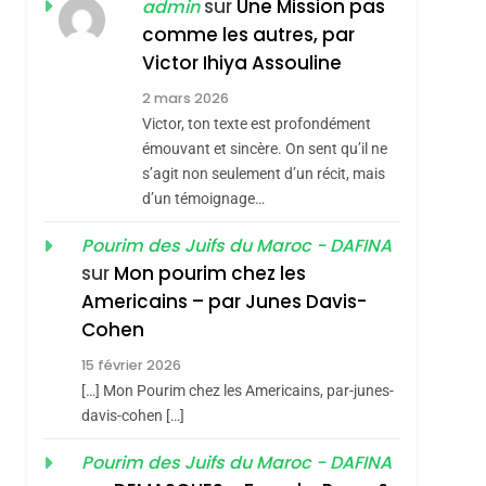
MANQUE – Jacques
Zrihen-Dvir
sur
Une Mission pas
admin
Hadida
comme les autres, par
JUDAISME
Victor Ihiya Assouline
8
Maroc : Les Amandes
2 mars 2026
De Tafraout, Le Miel
Victor, ton texte est profondément
émouvant et sincère. On sent qu’il ne
De Tadla Azilal
DAFINA
MAROC
s’agit non seulement d’un récit, mais
Consacrés Produits
sémitisme
d’un témoignage…
1
Oeil Ravageur –
Du Terroir
Pourim des Juifs du Maroc - DAFINA
Vanessa De Loya
sur
Mon pourim chez les
Stauber
CINEMA
ISRAÉL
Americains – par Junes Davis-
2
Cohen
«Tu Dis Génocide, Je
15 février 2026
Dis Guerre»: La
[…] Mon Pourim chez les Americains, par-junes-
Nouvelle Chanson De
ISRAÉL
JUDAISME
davis-cohen […]
Boy George
3
Pourim des Juifs du Maroc - DAFINA
hérèse Zrihen-
Tout Sur La Nostalgie