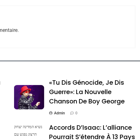
e Tafraout, Le Miel De Tadla Azilal Consacrés P
entaire.
a
«Tu Dis Génocide, Je Dis
Guerre»: La Nouvelle
Chanson De Boy George
ssa De Loya Stauber
Admin
0
Accords D’Isaac: L’alliance
נשיא המדינה יצחק
הרצוג נפגש עם
Pourrait S’étendre À 13 Pays