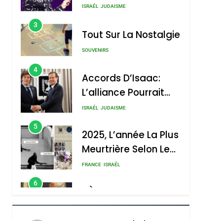
SOUVENIRS
4
Accords D’Isaac:
L’alliance Pourrait
S’étendre À 13 Pays
ISRAÉL
JUDAISME
D’Amérique Latine
5
2025, L’année La Plus
Meurtrière Selon Le
Rapport D’ADL
FRANCE
ISRAÉL
Contre
6
FIÈRE, DIGNE ET
L’antisémitisme
RÉSILIENTE :
POURQUOI JE
ISRAÉL
JUDAISME
REVENDIQUE MA
7
CE QUI NOUS
JUDAÏTE Par Thérèse