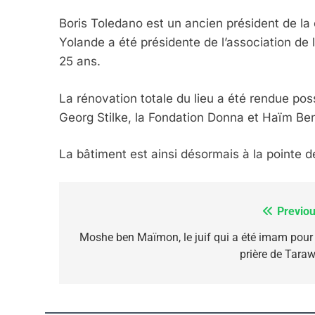
Dvir
Boris Toledano est un ancien président de 
ISRAÉL
JUDAISME
Yolande a été présidente de l’association d
25 ans.
La rénovation totale du lieu a été rendue po
7
Georg Stilke, la Fondation Donna et Haïm Be
La bâtiment est ainsi désormais à la pointe d
CE QUI NOUS MANQUE
Previou
Navigation
JUDAISME
de
Moshe ben Maïmon, le juif qui a été imam pour 
prière de Taraw
l’article
8