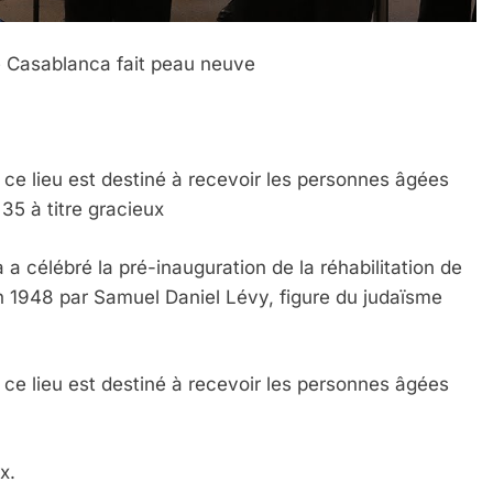
e Casablanca fait peau neuve
 ce lieu est destiné à recevoir les personnes âgées
 Meurtrière Selon Le Rapport D’ADL Contre L’anti
35 à titre gracieux
 célébré la pré-inauguration de la réhabilitation de
 1948 par Samuel Daniel Lévy, figure du judaïsme
 ce lieu est destiné à recevoir les personnes âgées
x.
IENTE : POURQUOI JE REVENDIQUE MA JUDAÏTE Par T