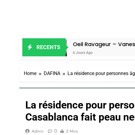
l
Oeil Ravageur – Vanessa De Loya 
RECENTS
6 Jours Ago
Home
DAFINA
La résidence pour personnes âg
La résidence pour perso
Casablanca fait peau n
0
Admin
2 Mins