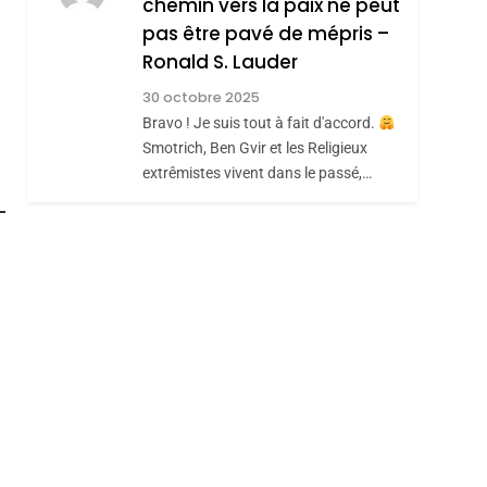
MANQUE – Jacques
Zrihen-Dvir
chemin vers la paix ne peut
Hadida
pas être pavé de mépris –
JUDAISME
Ronald S. Lauder
8
roduits Du
Maroc : Les Amandes
30 octobre 2025
De Tafraout, Le Miel
Bravo ! Je suis tout à fait d'accord.
Smotrich, Ben Gvir et les Religieux
De Tadla Azilal
DAFINA
MAROC
extrêmistes vivent dans le passé,…
Consacrés Produits
Du Terroir