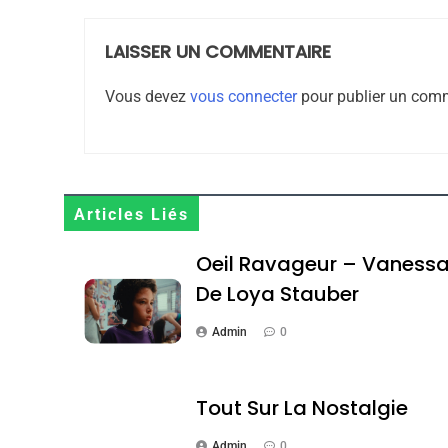
LAISSER UN COMMENTAIRE
Maroc : Les Amandes D
Vous devez
vous connecter
pour publier un comm
Terroir
DAFINA
MAROC
Articles Liés
1
Oeil Ravageur – Vaness
De Loya Stauber
Admin
0
Oeil Ravageur – Vane
CINEMA
ISRAÉL
Tout Sur La Nostalgie
Admin
0