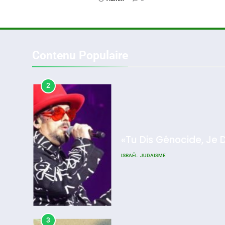
2
Contenu Populaire
«Tu Dis Génocide, Je 
ISRAÉL
JUDAISME
2025, L’année La Plus
Meurtrière Selon Le Rappo
D’ADL Contre
3
L’antisémitisme
Admin
0
Tout Sur La Nostalgie