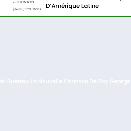
נשיא ארגנטינה
D’Amérique Latine
חוויאר מיליי, במשכן
הנשיא בירושלים.
Admin
0
צילום: חיים צח /
לע"מ Photos By
: Haim Zach /
GPO
Dis Guerre»: La Nouvelle Chanson De Boy George
rt