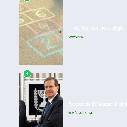
SOUVENIRS
4
Accords D’Isaac: L’all
ISRAÉL
JUDAISME
5