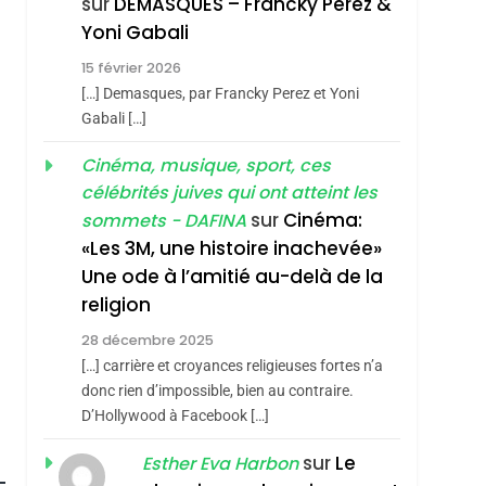
sur
DEMASQUES – Francky Perez &
SOUVENIRS
Yoni Gabali
4
15 février 2026
Accords D’Isaac:
[…] Demasques, par Francky Perez et Yoni
L’alliance Pourrait
Gabali […]
S’étendre À 13 Pays
ISRAÉL
JUDAISME
Cinéma, musique, sport, ces
D’Amérique Latine
5
célébrités juives qui ont atteint les
2025, L’année La Plus
sur
Cinéma:
sommets - DAFINA
Meurtrière Selon Le
«Les 3M, une histoire inachevée»
Rapport D’ADL
Une ode à l’amitié au-delà de la
FRANCE
ISRAÉL
Contre
religion
6
FIÈRE, DIGNE ET
L’antisémitisme
28 décembre 2025
RÉSILIENTE :
[…] carrière et croyances religieuses fortes n’a
POURQUOI JE
donc rien d’impossible, bien au contraire.
ISRAÉL
JUDAISME
D’Hollywood à Facebook […]
REVENDIQUE MA
7
CE QUI NOUS
JUDAÏTE Par Thérèse
sur
Le
Esther Eva Harbon