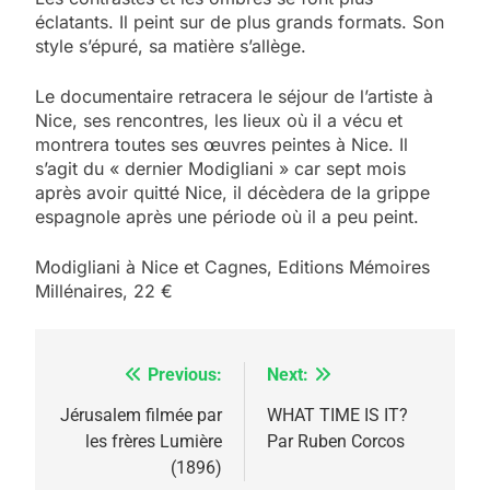
éclatants. Il peint sur de plus grands formats. Son
style s’épuré, sa matière s’allège.
Le documentaire retracera le séjour de l’artiste à
Nice, ses rencontres, les lieux où il a vécu et
montrera toutes ses œuvres peintes à Nice. Il
s’agit du « dernier Modigliani » car sept mois
5
après avoir quitté Nice, il décèdera de la grippe
2025, l’année la plus
espagnole après une période où il a peu peint.
meurtrière selon le
Modigliani à Nice et Cagnes, Editions Mémoires
rapport d’ADL contre
FRANCE
ISRAÉL
Millénaires, 22 €
l’antisémitisme
6
FIÈRE, DIGNE ET RÉSILIENTE :
Previous:
Next:
Navigation
POURQUOI JE REVENDIQUE
MA JUDAÏTE par Thérèse
de
Jérusalem filmée par
WHAT TIME IS IT?
ISRAÉL
JUDAISME
les frères Lumière
Par Ruben Corcos
Zrihen-Dvir
l’article
(1896)
7