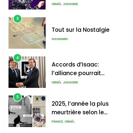
chanson de Boy George
ISRAÉL
JUDAISME
3
Tout sur la Nostalgie
SOUVENIRS
4
Accords d’Isaac:
l’alliance pourrait
s’étendre à 13 pays
ISRAÉL
JUDAISME
d’Amérique latine
5
2025, l’année la plus
meurtrière selon le
rapport d’ADL contre
FRANCE
ISRAÉL
l’antisémitisme