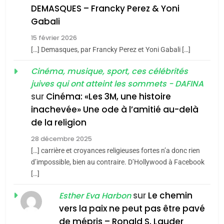
De Loya Stauber
DEMASQUES – Francky Perez & Yoni
5
Gabali
CINEMA
ISRAÉL
2025, l’année la plus
15 février 2026
meurtrière selon le rapport
2
[…] Demasques, par Francky Perez et Yoni Gabali […]
«Tu dis génocide, je dis
d’ADL contre
FRANCE
ISRAÉL
guerre»: La nouvelle
Cinéma, musique, sport, ces célébrités
l’antisémitisme
juives qui ont atteint les sommets - DAFINA
chanson de Boy George
6
ISRAÉL
JUDAISME
FIÈRE, DIGNE ET RÉSILIENTE :
sur
Cinéma: «Les 3M, une histoire
inachevée» Une ode à l’amitié au-delà
POURQUOI JE REVENDIQUE
3
de la religion
MA JUDAÏTE par Thérèse
Tout sur la Nostalgie
ISRAÉL
JUDAISME
Zrihen-Dvir
28 décembre 2025
SOUVENIRS
[…] carrière et croyances religieuses fortes n’a donc rien
7
CE QUI NOUS MANQUE –
d’impossible, bien au contraire. D’Hollywood à Facebook
[…]
Jacques Hadida
4
Accords d’Isaac:
sur
Le chemin
JUDAISME
Esther Eva Harbon
l’alliance pourrait
vers la paix ne peut pas être pavé
s’étendre à 13 pays
8
de mépris – Ronald S. Lauder
ISRAÉL
JUDAISME