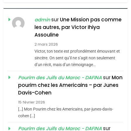
6
FIÈRE, DIGNE ET RÉSILIENTE :
POURQUOI JE REVENDIQUE
sur
Une Mission pas comme
admin
MA JUDAÏTE par Thérèse
les autres, par Victor Ihiya
ISRAÉL
JUDAISME
Assouline
Zrihen-Dvir
7
2 mars 2026
CE QUI NOUS MANQUE –
Victor, ton texte est profondément émouvant et
Jacques Hadida
sincère. On sent qu’il ne s’agit non seulement
d’un récit, mais d’un témoignage…
JUDAISME
sur
Mon
Pourim des Juifs du Maroc - DAFINA
8
pourim chez les Americains – par Junes
Maroc : Les amandes de
Davis-Cohen
Tafraout, le miel de Tadla
15 février 2026
Azilal consacrés produits
DAFINA
MAROC
[…] Mon Pourim chez les Americains, par-junes-davis-
du terroir
cohen […]
1
Oeil ravageur – Vanessa
sur
Pourim des Juifs du Maroc - DAFINA