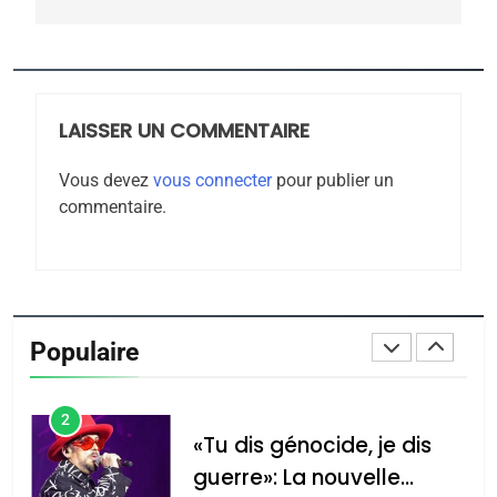
CE QUI NOUS MANQUE –
Jacques Hadida
JUDAISME
LAISSER UN COMMENTAIRE
8
Maroc : Les amandes de
Vous devez
vous connecter
pour publier un
Tafraout, le miel de Tadla
commentaire.
Azilal consacrés produits
DAFINA
MAROC
du terroir
1
Oeil ravageur – Vanessa
De Loya Stauber
Populaire
CINEMA
ISRAÉL
2
«Tu dis génocide, je dis
guerre»: La nouvelle