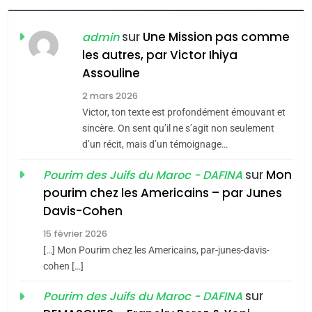
FIÈRE, DIGNE ET RÉSILIENTE :
POURQUOI JE REVENDIQUE
sur
Une Mission pas comme
admin
MA JUDAÏTE par Thérèse
les autres, par Victor Ihiya
ISRAÉL
JUDAISME
Assouline
Zrihen-Dvir
7
2 mars 2026
CE QUI NOUS MANQUE –
Victor, ton texte est profondément émouvant et
Jacques Hadida
sincère. On sent qu’il ne s’agit non seulement
d’un récit, mais d’un témoignage…
JUDAISME
sur
Mon
Pourim des Juifs du Maroc - DAFINA
8
pourim chez les Americains – par Junes
Maroc : Les amandes de
Davis-Cohen
Tafraout, le miel de Tadla
15 février 2026
Azilal consacrés produits
DAFINA
MAROC
[…] Mon Pourim chez les Americains, par-junes-davis-
du terroir
cohen […]
1
Oeil ravageur – Vanessa
sur
Pourim des Juifs du Maroc - DAFINA
De Loya Stauber