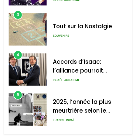
3
Tout sur la Nostalgie
SOUVENIRS
4
Accords d’Isaac:
l’alliance pourrait
s’étendre à 13 pays
ISRAÉL
JUDAISME
d’Amérique latine
5
2025, l’année la plus
meurtrière selon le
rapport d’ADL contre
FRANCE
ISRAÉL
l’antisémitisme
6