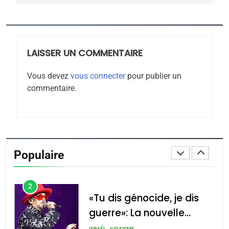
Jacques Hadida
JUDAISME
LAISSER UN COMMENTAIRE
8
Maroc : Les amandes de
Vous devez
vous connecter
pour publier un
Tafraout, le miel de Tadla
commentaire.
Azilal consacrés produits
DAFINA
MAROC
du terroir
1
Oeil ravageur – Vanessa
De Loya Stauber
Populaire
CINEMA
ISRAÉL
2
«Tu dis génocide, je dis
guerre»: La nouvelle
chanson de Boy George
ISRAÉL
JUDAISME