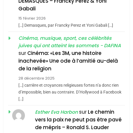
DEMASQUES – Francky Perez & Yoni
5
Gabali
CINEMA
ISRAÉL
2025, l’année la plus
15 février 2026
meurtrière selon le rapport
2
[…] Demasques, par Francky Perez et Yoni Gabali […]
«Tu dis génocide, je dis
d’ADL contre
FRANCE
ISRAÉL
guerre»: La nouvelle
Cinéma, musique, sport, ces célébrités
l’antisémitisme
juives qui ont atteint les sommets - DAFINA
chanson de Boy George
6
ISRAÉL
JUDAISME
FIÈRE, DIGNE ET RÉSILIENTE :
sur
Cinéma: «Les 3M, une histoire
inachevée» Une ode à l’amitié au-delà
POURQUOI JE REVENDIQUE
3
de la religion
MA JUDAÏTE par Thérèse
Tout sur la Nostalgie
ISRAÉL
JUDAISME
Zrihen-Dvir
28 décembre 2025
SOUVENIRS
[…] carrière et croyances religieuses fortes n’a donc rien
7
CE QUI NOUS MANQUE –
d’impossible, bien au contraire. D’Hollywood à Facebook
[…]
Jacques Hadida
4
Accords d’Isaac:
sur
Le chemin
JUDAISME
Esther Eva Harbon
l’alliance pourrait
vers la paix ne peut pas être pavé
s’étendre à 13 pays
8
de mépris – Ronald S. Lauder
ISRAÉL
JUDAISME
Maroc : Les amandes de