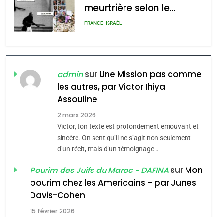
meurtrière selon le
admin
0
rapport d’ADL contre
FRANCE
ISRAÉL
l’antisémitisme
6
FIÈRE, DIGNE ET RÉSILIENTE :
POURQUOI JE REVENDIQUE
sur
Une Mission pas comme
admin
MA JUDAÏTE par Thérèse
les autres, par Victor Ihiya
ISRAÉL
JUDAISME
Assouline
Zrihen-Dvir
7
2 mars 2026
CE QUI NOUS MANQUE –
Victor, ton texte est profondément émouvant et
Jacques Hadida
sincère. On sent qu’il ne s’agit non seulement
d’un récit, mais d’un témoignage…
JUDAISME
sur
Mon
Pourim des Juifs du Maroc - DAFINA
8
pourim chez les Americains – par Junes
Maroc : Les amandes de
Davis-Cohen
Tafraout, le miel de Tadla
15 février 2026
Azilal consacrés produits
DAFINA
MAROC