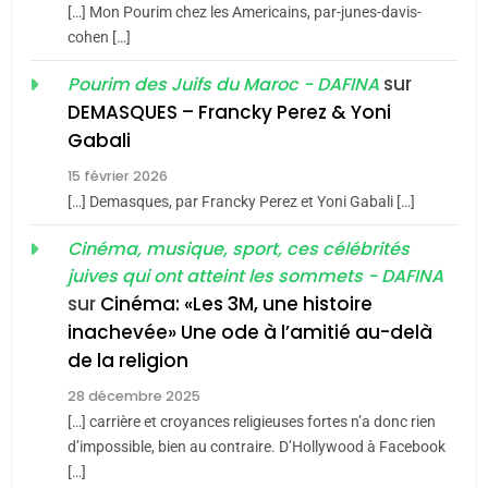
[…] Mon Pourim chez les Americains, par-junes-davis-
du terroir
cohen […]
1
Oeil ravageur – Vanessa
sur
Pourim des Juifs du Maroc - DAFINA
De Loya Stauber
DEMASQUES – Francky Perez & Yoni
5
Gabali
CINEMA
ISRAÉL
2025, l’année la plus
15 février 2026
meurtrière selon le rapport
2
[…] Demasques, par Francky Perez et Yoni Gabali […]
«Tu dis génocide, je dis
d’ADL contre
FRANCE
ISRAÉL
guerre»: La nouvelle
Cinéma, musique, sport, ces célébrités
l’antisémitisme
juives qui ont atteint les sommets - DAFINA
chanson de Boy George
6
ISRAÉL
JUDAISME
FIÈRE, DIGNE ET RÉSILIENTE :
sur
Cinéma: «Les 3M, une histoire
inachevée» Une ode à l’amitié au-delà
POURQUOI JE REVENDIQUE
3
de la religion
MA JUDAÏTE par Thérèse
Tout sur la Nostalgie
ISRAÉL
JUDAISME
Zrihen-Dvir
28 décembre 2025
SOUVENIRS
[…] carrière et croyances religieuses fortes n’a donc rien
7
CE QUI NOUS MANQUE –
d’impossible, bien au contraire. D’Hollywood à Facebook
[…]
Jacques Hadida
4