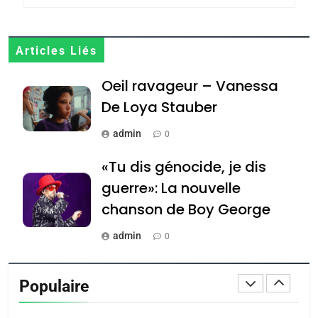
MA JUDAÏTE par Thérèse
ISRAÉL
JUDAISME
Zrihen-Dvir
7
Articles Liés
CE QUI NOUS MANQUE –
Oeil ravageur – Vanessa
Jacques Hadida
De Loya Stauber
JUDAISME
admin
0
8
Maroc : Les amandes de
«Tu dis génocide, je dis
Tafraout, le miel de Tadla
guerre»: La nouvelle
Azilal consacrés produits
DAFINA
MAROC
chanson de Boy George
du terroir
1
admin
0
Oeil ravageur – Vanessa
Tout sur la Nostalgie
De Loya Stauber
Populaire
admin
CINEMA
ISRAÉL
0