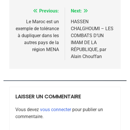
Previous:
Next:
Navigation
de
Le Maroc est un
HASSEN
exemple de tolérance
CHALGHOUMI – LES
l’article
à dupliquer dans les
COMBATS D’UN
autres pays de la
IMAM DE LA
région MENA
RÉPUBLIQUE, par
Alain Chouffan
5
2025, l’année la plus
meurtrière selon le
rapport d’ADL contre
LAISSER UN COMMENTAIRE
FRANCE
ISRAÉL
l’antisémitisme
Vous devez
vous connecter
pour publier un
6
commentaire.
FIÈRE, DIGNE ET RÉSILIENTE :
POURQUOI JE REVENDIQUE