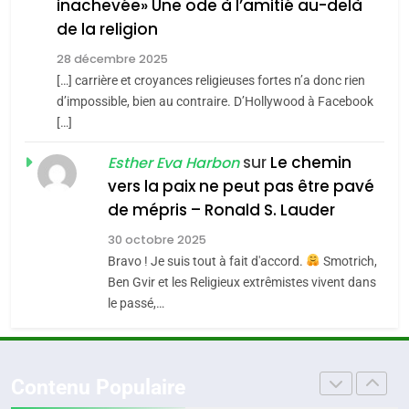
inachevée» Une ode à l’amitié au-delà
Jacques Hadida
4
Accords d’Isaac:
de la religion
JUDAISME
l’alliance pourrait
28 décembre 2025
s’étendre à 13 pays
[…] carrière et croyances religieuses fortes n’a donc rien
8
ISRAÉL
JUDAISME
Maroc : Les amandes de
d’impossible, bien au contraire. D’Hollywood à Facebook
d’Amérique latine
[…]
Tafraout, le miel de Tadla
5
2025, l’année la plus
Azilal consacrés produits
sur
Le chemin
DAFINA
MAROC
Esther Eva Harbon
meurtrière selon le
du terroir
vers la paix ne peut pas être pavé
rapport d’ADL contre
1
de mépris – Ronald S. Lauder
FRANCE
ISRAÉL
Oeil ravageur – Vanessa De
l’antisémitisme
30 octobre 2025
Loya Stauber
6
Bravo ! Je suis tout à fait d'accord.
Smotrich,
FIÈRE, DIGNE ET RÉSILIENTE :
CINEMA
ISRAÉL
Ben Gvir et les Religieux extrêmistes vivent dans
POURQUOI JE REVENDIQUE
le passé,…
MA JUDAÏTE par Thérèse
2
ISRAÉL
JUDAISME
«Tu dis génocide, je dis
Zrihen-Dvir
guerre»: La nouvelle
7
Contenu Populaire
CE QUI NOUS MANQUE –
chanson de Boy George
ISRAÉL
JUDAISME