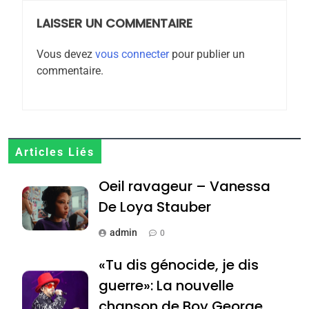
POURQUOI JE REVENDIQUE
MA JUDAÏTE par Thérèse
LAISSER UN COMMENTAIRE
ISRAÉL
JUDAISME
Zrihen-Dvir
Vous devez
vous connecter
pour publier un
7
commentaire.
CE QUI NOUS MANQUE –
Jacques Hadida
JUDAISME
8
Articles Liés
Maroc : Les amandes de
Oeil ravageur – Vanessa
Tafraout, le miel de Tadla
Azilal consacrés produits
De Loya Stauber
DAFINA
MAROC
du terroir
admin
0
1
Oeil ravageur – Vanessa
«Tu dis génocide, je dis
De Loya Stauber
guerre»: La nouvelle
CINEMA
ISRAÉL
chanson de Boy George