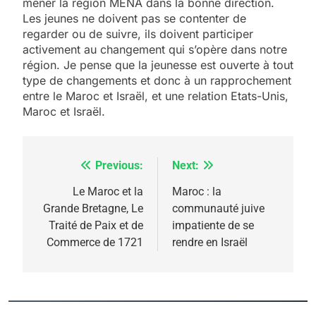
mener la région MENA dans la bonne direction.
Les jeunes ne doivent pas se contenter de
regarder ou de suivre, ils doivent participer
activement au changement qui s’opère dans notre
région. Je pense que la jeunesse est ouverte à tout
type de changements et donc à un rapprochement
entre le Maroc et Israël, et une relation Etats-Unis,
Maroc et Israël.
Previous:
Next:
Navigation
5
de
Le Maroc et la
Maroc : la
2025, l’année la plus
Grande Bretagne, Le
communauté juive
l’article
meurtrière selon le
Traité de Paix et de
impatiente de se
Commerce de 1721
rendre en Israël
rapport d’ADL contre
FRANCE
ISRAÉL
l’antisémitisme
6
FIÈRE, DIGNE ET RÉSILIENTE :