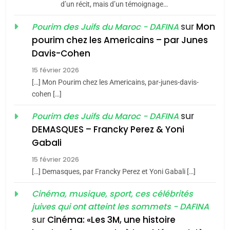
Azilal consacrés produits
d’un récit, mais d’un témoignage…
DAFINA
MAROC
du terroir
sur
Mon
Pourim des Juifs du Maroc - DAFINA
1
pourim chez les Americains – par Junes
Oeil ravageur – Vanessa
Davis-Cohen
De Loya Stauber
15 février 2026
5
CINEMA
ISRAÉL
2025, l’année la plus
[…] Mon Pourim chez les Americains, par-junes-davis-
cohen […]
meurtrière selon le rapport
2
«Tu dis génocide, je dis
d’ADL contre
sur
Pourim des Juifs du Maroc - DAFINA
FRANCE
ISRAÉL
guerre»: La nouvelle
l’antisémitisme
DEMASQUES – Francky Perez & Yoni
chanson de Boy George
6
Gabali
ISRAÉL
JUDAISME
FIÈRE, DIGNE ET RÉSILIENTE :
15 février 2026
POURQUOI JE REVENDIQUE
3
[…] Demasques, par Francky Perez et Yoni Gabali […]
MA JUDAÏTE par Thérèse
Tout sur la Nostalgie
ISRAÉL
JUDAISME
Cinéma, musique, sport, ces célébrités
Zrihen-Dvir
SOUVENIRS
juives qui ont atteint les sommets - DAFINA
7
CE QUI NOUS MANQUE –
sur
Cinéma: «Les 3M, une histoire