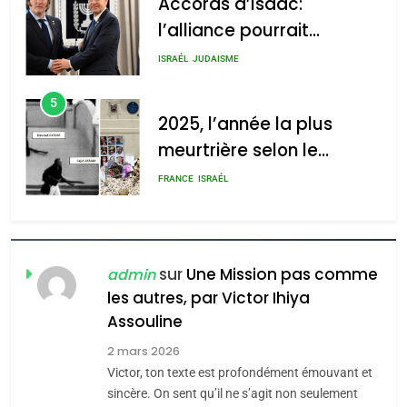
2025, l’année la plus
meurtrière selon le
2025, l’année la plus
rapport d’ADL contre
meurtrière selon le rapport
FRANCE
ISRAÉL
l’antisémitisme
d’ADL contre
6
l’antisémitisme
FIÈRE, DIGNE ET RÉSILIENTE :
POURQUOI JE REVENDIQUE
admin
0
MA JUDAÏTE par Thérèse
ISRAÉL
JUDAISME
Zrihen-Dvir
7
CE QUI NOUS MANQUE –
Jacques Hadida
sur
Une Mission pas comme
admin
les autres, par Victor Ihiya
JUDAISME
Assouline
8
2 mars 2026
Maroc : Les amandes de
Victor, ton texte est profondément émouvant et
Tafraout, le miel de Tadla
sincère. On sent qu’il ne s’agit non seulement