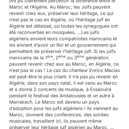
ont pu clairement percevoir la différence entre le
Maroc et l’Algérie. Au Maroc, les Juifs peuvent
revenir chez eux, préserver leur héritage, ce qui
n’est pas le cas en Algérie, où l’héritage juif en
Algérie est délaissé, où toutes les synagogues ont
été reconverties en mosquées, …Les juifs
algériens envient leurs compatriotes marocains et
les envient d’avoir un Roi et un gouvernement qui
permettent de préserver l’héritage juif. Si les juifs
ère
ème
ème
marocains de la 1
, 2
ou 3
génération
peuvent revenir chez eux au Maroc, en Algérie, ce
n’est pas le cas ! Le cas du chanteur Enrico Macias
est peut-être le plus criant. Il n’a pas pu revenir en
Algérie, dans son pays natal, il est venu au Maroc
et a donné 2 concerts de musique, à Essaouira
pendant le festival des Andalousies et un autre à
Marrakech. Le Maroc est devenu un pays
d’adoption pour les juifs algériens ! ils viennent au
Maroc, donnent des conférences, des soirées
musicales, travaillent ici, ils peuvent même
préserver leur héritage juif algérien au Maroc, …