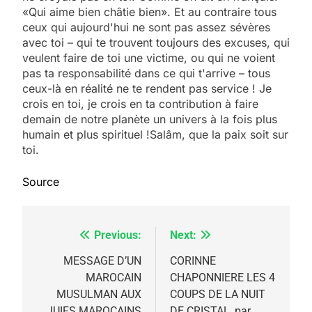
«Qui aime bien châtie bien». Et au contraire tous
ceux qui aujourd'hui ne sont pas assez sévères
avec toi – qui te trouvent toujours des excuses, qui
veulent faire de toi une victime, ou qui ne voient
pas ta responsabilité dans ce qui t'arrive – tous
ceux-là en réalité ne te rendent pas service ! Je
crois en toi, je crois en ta contribution à faire
demain de notre planète un univers à la fois plus
humain et plus spirituel !Salâm, que la paix soit sur
toi.
Source
Previous:
Next:
Navigation
de
MESSAGE D’UN
CORINNE
5
MAROCAIN
CHAPONNIERE LES 4
l’article
2025, l’année la plus
MUSULMAN AUX
COUPS DE LA NUIT
JUIFS MAROCAINS
DE CRISTAL, par