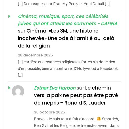
POURQUOI JE REVENDIQUE
3
[…] Demasques, par Francky Perez et Yoni Gabali […]
MA JUDAÏTE par Thérèse
Tout sur la Nostalgie
ISRAÉL
JUDAISME
Cinéma, musique, sport, ces célébrités
Zrihen-Dvir
SOUVENIRS
juives qui ont atteint les sommets - DAFINA
7
CE QUI NOUS MANQUE –
sur
Cinéma: «Les 3M, une histoire
inachevée» Une ode à l’amitié au-delà
Jacques Hadida
4
Accords d’Isaac:
de la religion
JUDAISME
l’alliance pourrait
28 décembre 2025
s’étendre à 13 pays
[…] carrière et croyances religieuses fortes n’a donc rien
8
ISRAÉL
JUDAISME
Maroc : Les amandes de
d’impossible, bien au contraire. D’Hollywood à Facebook
d’Amérique latine
[…]
Tafraout, le miel de Tadla
5
2025, l’année la plus
Azilal consacrés produits
sur
Le chemin
DAFINA
MAROC
Esther Eva Harbon
meurtrière selon le
du terroir
vers la paix ne peut pas être pavé
rapport d’ADL contre
1
de mépris – Ronald S. Lauder
FRANCE
ISRAÉL
Oeil ravageur – Vanessa De
l’antisémitisme
30 octobre 2025
Loya Stauber
6
Bravo ! Je suis tout à fait d'accord.
Smotrich,
FIÈRE, DIGNE ET RÉSILIENTE :
CINEMA
ISRAÉL
Ben Gvir et les Religieux extrêmistes vivent dans