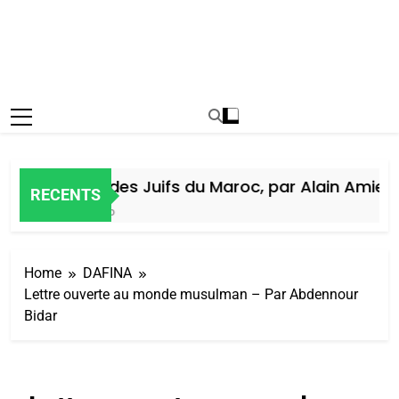
Histoire des Juifs du Maroc, par Alain Amiel
RECENTS
1 Semaine Ago
Home
DAFINA
Lettre ouverte au monde musulman – Par Abdennour
Bidar