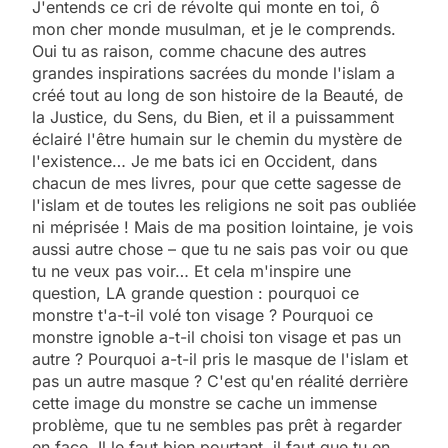
J'entends ce cri de révolte qui monte en toi, ô
mon cher monde musulman, et je le comprends.
Oui tu as raison, comme chacune des autres
grandes inspirations sacrées du monde l'islam a
créé tout au long de son histoire de la Beauté, de
la Justice, du Sens, du Bien, et il a puissamment
éclairé l'être humain sur le chemin du mystère de
l'existence… Je me bats ici en Occident, dans
chacun de mes livres, pour que cette sagesse de
l'islam et de toutes les religions ne soit pas oubliée
ni méprisée ! Mais de ma position lointaine, je vois
aussi autre chose – que tu ne sais pas voir ou que
tu ne veux pas voir… Et cela m'inspire une
question, LA grande question : pourquoi ce
monstre t'a-t-il volé ton visage ? Pourquoi ce
monstre ignoble a-t-il choisi ton visage et pas un
autre ? Pourquoi a-t-il pris le masque de l'islam et
pas un autre masque ? C'est qu'en réalité derrière
cette image du monstre se cache un immense
problème, que tu ne sembles pas prêt à regarder
en face. Il le faut bien pourtant, il faut que tu en