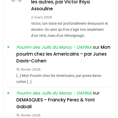
les autres, par Victor Ihiya
JUDAISME
Assouline
8
2 mars 2026
Maroc : Les amandes de
Victor, ton texte est profondément émouvant et
Tafraout, le miel de Tadla
sincère. On sent qu’il ne s’agit non seulement
Azilal consacrés produits
d’un récit, mais d’un témoignage…
DAFINA
MAROC
du terroir
sur
Mon
Pourim des Juifs du Maroc - DAFINA
1
pourim chez les Americains – par Junes
Oeil ravageur – Vanessa
Davis-Cohen
De Loya Stauber
15 février 2026
5
CINEMA
ISRAÉL
2025, l’année la plus
[…] Mon Pourim chez les Americains, par-junes-davis-
cohen […]
meurtrière selon le rapport
2
«Tu dis génocide, je dis
d’ADL contre
sur
Pourim des Juifs du Maroc - DAFINA
FRANCE
ISRAÉL
guerre»: La nouvelle
l’antisémitisme
DEMASQUES – Francky Perez & Yoni
chanson de Boy George
6
Gabali
ISRAÉL
JUDAISME
FIÈRE, DIGNE ET RÉSILIENTE :
15 février 2026