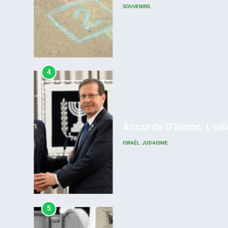
SOUVENIRS
4
Accords D’Isaac: L’all
ISRAÉL
JUDAISME
5