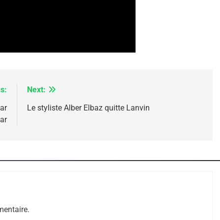
s:
Next:
ar
Le styliste Alber Elbaz quitte Lanvin
ar
 – Jacques Hadida
entaire.