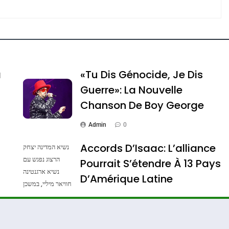
e Tafraout, Le Miel De Tadla Azilal Consacrés P
a
«Tu Dis Génocide, Je Dis
Guerre»: La Nouvelle
Chanson De Boy George
Admin
0
Accords D’Isaac: L’alliance
נשיא המדינה יצחק
הרצוג נפגש עם
Pourrait S’étendre À 13 Pays
נשיא ארגנטינה
ssa De Loya Stauber
D’Amérique Latine
חוויאר מיליי, במשכן
הנשיא בירושלים.
Admin
0
צילום: חיים צח /
לע"מ Photos By