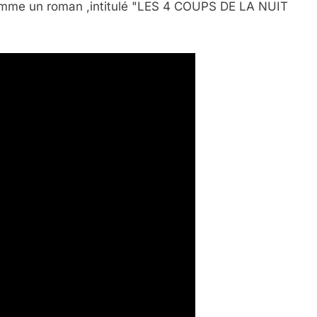
 comme un roman ,intitulé "LES 4 COUPS DE LA NUIT
 Meurtrière Selon Le Rapport D’ADL Contre L’anti
IENTE : POURQUOI JE REVENDIQUE MA JUDAÏTE Par T