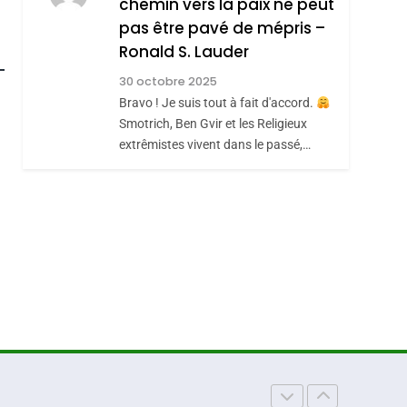
chemin vers la paix ne peut
7
CE QUI NOUS
JUDAÏTE Par Thérèse
pas être pavé de mépris –
MANQUE – Jacques
Zrihen-Dvir
roduits Du
Ronald S. Lauder
Hadida
JUDAISME
30 octobre 2025
Bravo ! Je suis tout à fait d'accord.
8
Maroc : Les Amandes
Smotrich, Ben Gvir et les Religieux
extrêmistes vivent dans le passé,…
De Tafraout, Le Miel
De Tadla Azilal
DAFINA
MAROC
Consacrés Produits
Du Terroir