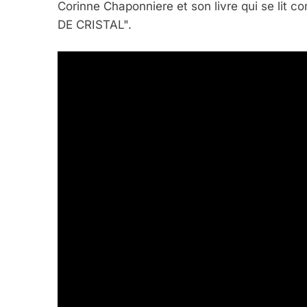
Corinne Chaponniere et son livre qui se lit
DE CRISTAL".
5
2025, L’année La Plus
FRANCE
ISRAÉL
6
FIÈRE, DIGNE ET RÉSIL
Dvir