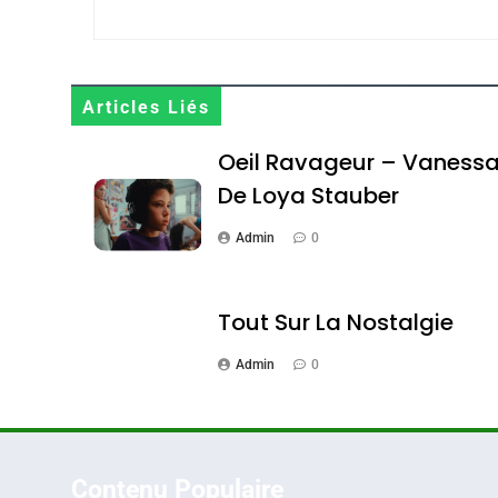
Maroc : Les Amandes D
Terroir
Articles Liés
DAFINA
MAROC
Oeil Ravageur – Vaness
De Loya Stauber
Admin
0
1
Tout Sur La Nostalgie
Admin
0
Oeil Ravageur – Vane
CINEMA
ISRAÉL
Contenu Populaire