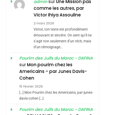
sur
Une Mission pas
admin
7
CE QUI NOUS
JUDAÏTE Par Thérèse
comme les autres, par
MANQUE – Jacques
Zrihen-Dvir
Victor Ihiya Assouline
Hadida
JUDAISME
2 mars 2026
Victor, ton texte est profondément
8
Maroc : Les Amandes
émouvant et sincère. On sent qu’il ne
sémitisme
s’agit non seulement d’un récit, mais
De Tafraout, Le Miel
d’un témoignage…
De Tadla Azilal
DAFINA
MAROC
Consacrés Produits
Pourim des Juifs du Maroc - DAFINA
1
Oeil Ravageur –
Du Terroir
sur
Mon pourim chez les
Americains – par Junes Davis-
Vanessa De Loya
Cohen
Stauber
CINEMA
ISRAÉL
15 février 2026
2
[…] Mon Pourim chez les Americains, par-junes-
«Tu Dis Génocide, Je
davis-cohen […]
Dis Guerre»: La
hérèse Zrihen-
Nouvelle Chanson De
Pourim des Juifs du Maroc - DAFINA
ISRAÉL
JUDAISME