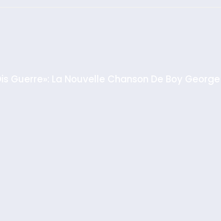
: Haim Zach /
GPO
Dis Guerre»: La Nouvelle Chanson De Boy George
rt