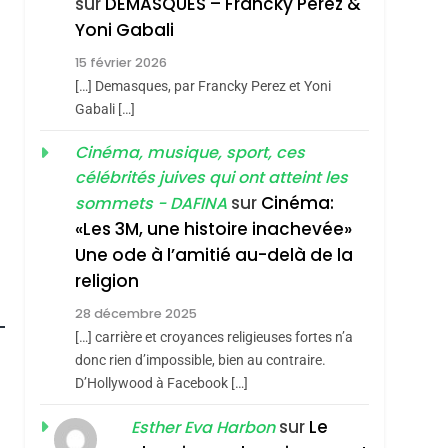
sur
DEMASQUES – Francky Perez &
Boy George
3
Yoni Gabali
Tout Sur La Nostalgie
15 février 2026
SOUVENIRS
[…] Demasques, par Francky Perez et Yoni
4
Gabali […]
Accords D’Isaac:
L’alliance Pourrait
Cinéma, musique, sport, ces
célébrités juives qui ont atteint les
S’étendre À 13 Pays
ISRAÉL
JUDAISME
sur
Cinéma:
sommets - DAFINA
D’Amérique Latine
5
«Les 3M, une histoire inachevée»
2025, L’année La Plus
Une ode à l’amitié au-delà de la
Meurtrière Selon Le
religion
Rapport D’ADL
FRANCE
ISRAÉL
28 décembre 2025
Contre
6
[…] carrière et croyances religieuses fortes n’a
FIÈRE, DIGNE ET
L’antisémitisme
donc rien d’impossible, bien au contraire.
RÉSILIENTE :
D’Hollywood à Facebook […]
POURQUOI JE
ISRAÉL
JUDAISME
sur
Le
Esther Eva Harbon
REVENDIQUE MA