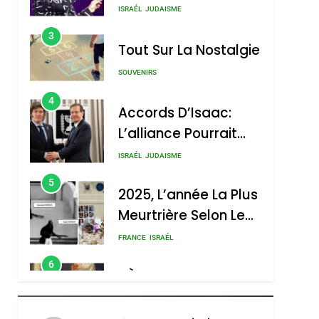
Boy George
3
Tout Sur La Nostalgie
SOUVENIRS
4
Accords D’Isaac:
L’alliance Pourrait
S’étendre À 13 Pays
ISRAÉL
JUDAISME
D’Amérique Latine
5
2025, L’année La Plus
Meurtrière Selon Le
Rapport D’ADL
FRANCE
ISRAÉL
Contre
6
FIÈRE, DIGNE ET
L’antisémitisme
RÉSILIENTE :
POURQUOI JE
ISRAÉL
JUDAISME
REVENDIQUE MA