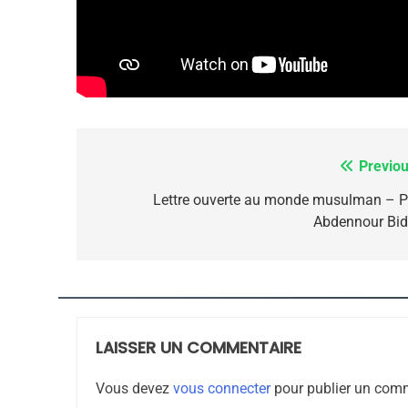
ISRAÉL
JUDAISME
7
Previou
Navigation
de
Lettre ouverte au monde musulman – P
Abdennour Bid
CE QUI NOUS MANQUE
l’article
JUDAISME
LAISSER UN COMMENTAIRE
8
Vous devez
vous connecter
pour publier un comm